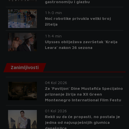
gastronomiju i glazbu
1 h 0 min
Noć robotike privukla veliki broj
žitelja
1 h 4 min
Ulysses obilježava završetak 'Kralja
Leara' nakon 26 sezona
Zanimljivosti
04 Kol 2026
Za 'Paviljon' Dine Mustafića Specijalno
priznanje žirija na XII Green
Montenegro International Film Festu
01 Kol 2026
Rekli su da će propasti, no postala je
jedna od najuspješnijih glumica
današnjice