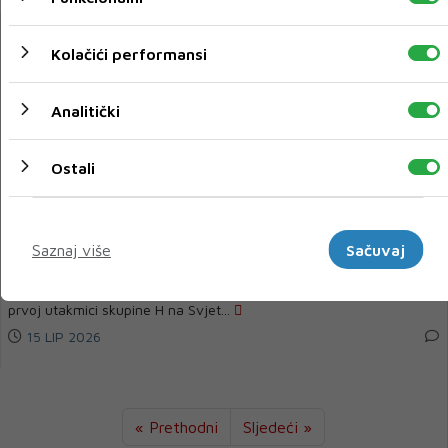
Kolačići performansi
Analitički
Ostali
Marketinški
SENZACIJA NA SP: Španjolcima tek bod protiv
Saznaj više
Sačuvaj
Zelenortske Republike
Nogometaši Španjolske i Zelenortske Republike odigrali su 0:0 u
prvoj utakmici skupine H na Svjet...
15 LIP 2026
« Prethodni
Sljedeći »