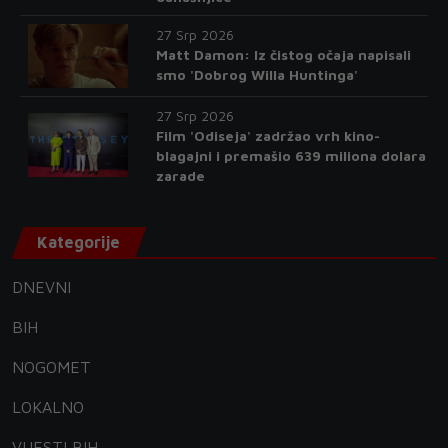
27 Srp 2026
Matt Damon: Iz čistog očaja napisali
smo 'Dobrog Willa Huntinga'
27 Srp 2026
Film 'Odiseja' zadržao vrh kino-
blagajni i premašio 639 miliona dolara
zarade
Kategorije
DNEVNI
BIH
NOGOMET
LOKALNO
VIJESTI BIH