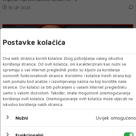
16 LIP 2026
Postavke kolačića
Ova web stranica koristi kolačiće zbog poboljšanja vašeg iskustva
korištenja stranice. Od ovih kolačića, oni karakterizirani kao nužni se
spremaju u vaš Internet preglednik pošto su ključni za korištenje
osnovnih funkcionalnosti stranice. Koristimo i kolačiće trećih strana koji
nam pomažu kod analize i razumijevanja načina na koji koristite naše
stranice. Ovi kolačići će biti pohranjeni u vašem Internet pregledniku
Faruk Hadžibegić za Dnevni list: Možemo biti i prvi na
samo s vašom dozvolom. Također, imate mogućnost onemogućavanja
ljestvici
korištenja ovih kolačića. Onemogućavanje ovih kolačića može utjecati na
iskustvo korištenja naših stranica.
Svjetsko prvenstvo donijelo je dozu ponosa, emocija i nade za
navijače Bosne i Hercegovine. Zmaje...
Nužni
Uvijek omogućeno
16 LIP 2026
Funkcionalni