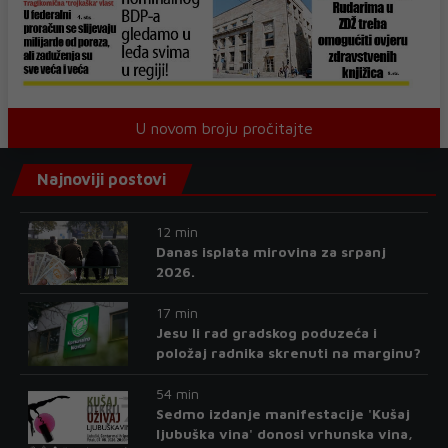
U novom broju pročitajte
Najnoviji postovi
12 min
Danas isplata mirovina za srpanj
2026.
17 min
Jesu li rad gradskog poduzeća i
položaj radnika skrenuti na marginu?
54 min
Sedmo izdanje manifestacije 'Kušaj
ljubuška vina' donosi vrhunska vina,