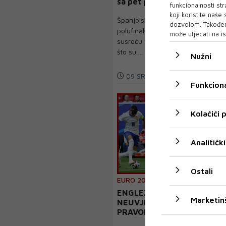
sa pet pobjeda u pet
funkcionalnosti str
utakmica
koji koristite naše
Španjolska i Francuska se u
dozvolom. Također
polufinalu Europskog prvenstva
može utjecati na is
susreću večeras (21 sat) nakon
što su ...
Nužni
09 SRP 2024
Funkciona
Kolačići
Analitički
Ostali
EURO 2024. - ČETVRTFINALE
ENGLEZI I DALJE
Marketin
NEUVJERLJIVI, ALI NA
PRAVOM KURSU /
SOUTHGATE: Imamo