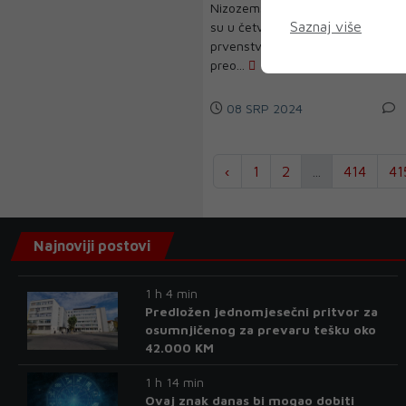
Nizozemski nogometaši svladali
nevjerojatan karakter i
pronalazimo rješenja
Saznaj više
su u četvrtfinalu Europskog
prvenstva u Berlinu Tursku
preo...
08 SRP 2024
‹
1
2
...
414
41
Najnoviji postovi
1 h 4 min
Predložen jednomjesečni pritvor za
osumnjičenog za prevaru tešku oko
42.000 KM
1 h 14 min
Ovaj znak danas bi mogao dobiti