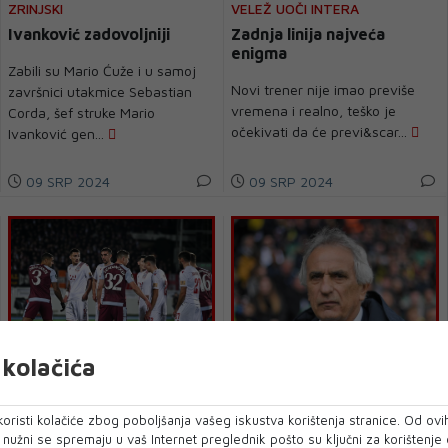
ZRINJSKI
VELEŽ UOČI INTERA
Ivanković zadovoljniji
Zadnja linija najveća
enigma
Zabili su Mario Ćuže i u samoj
Novi trener nije imao previše
završnici utakmice Sebastian
vremena i realno, teško je
Corda, šef struke Mario
očekivati da će previ&scar...
Ivanković gen...
09 SRP 2024
09 SRP 2024
kolačića
NAŠI U EUROPI
BH STRUČNJAK
Prošlosezonski Zrinjski je
Vahid Halilhodžić: Vi u
oristi kolačiće zbog poboljšanja vašeg iskustva korištenja stranice. Od ovih
mjerilo, je li dostižan?
Hrvatskoj ste malo
o nužni se spremaju u vaš Internet preglednik pošto su ključni za korištenje