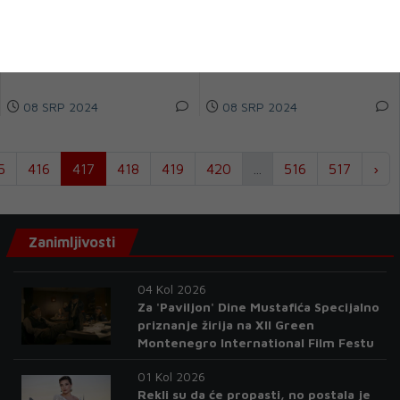
uglavnom bilo prouzročeno
dva dosadašnja testa i to ne
radnim ispadanjem s prvenstva,
zvuči najbolje. No, daleko od
ali razoča...
toga d...
08 SRP 2024
08 SRP 2024
5
416
417
418
419
420
...
516
517
›
Zanimljivosti
04 Kol 2026
Za 'Paviljon' Dine Mustafića Specijalno
priznanje žirija na XII Green
Montenegro International Film Festu
01 Kol 2026
Rekli su da će propasti, no postala je