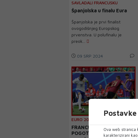
SAVLADALI FRANCUSKU
Španjolska u finalu Eura
Španjolska je prvi finalist
ovogodišnjeg Europskog
prvenstva. U polufinalu je
preok...
09 SRP 2024
Postavke 
EURO 2024. - POLUFINALE
FRANCUZI JOŠ BEZ
Ova web stranica k
POGOTKA: Španjolci jedini
karakterizirani ka