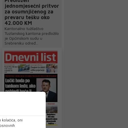
Predložen
jednomjesečni pritvor
za osumnjičenog za
prevaru tešku oko
42.000 KM
Kantonalno tužilaštvo
Tuzlanskog kantona predložilo
je Općinskom sudu u
Srebreniku određ...
 kolačića, oni
 osnovnih