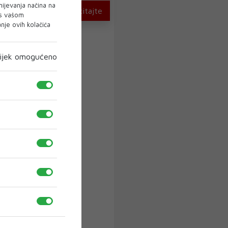
mijevanja načina na
U novom broju pročitajte
 s vašom
je ovih kolačića
ijek omogućeno