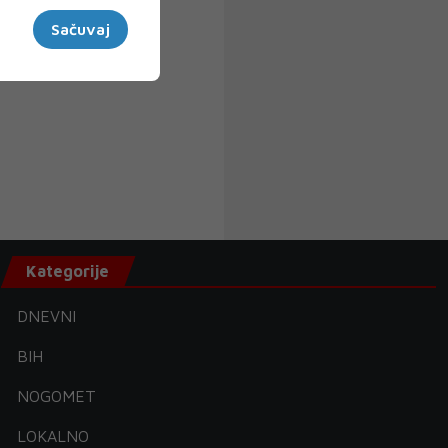
Sačuvaj
Kategorije
DNEVNI
BIH
NOGOMET
LOKALNO