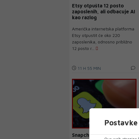
Etsy otpušta 12 posto
zaposlenih, ali odbacuje AI
kao razlog
Američka internetska platforma
Etsy otpustit će oko 220
zaposlenika, odnosno približno
12 posto r...
11 H 55 MIN
Postavke 
Snapchat, YouTube i
Ova web stranica k