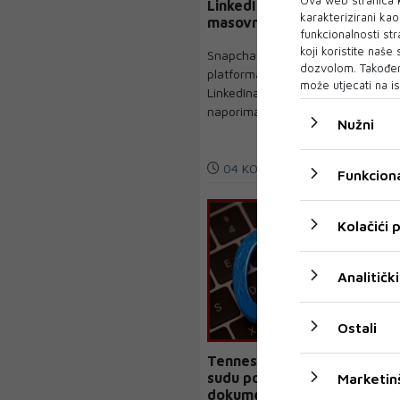
LinkedIn: Nećemo
karakterizirani ka
masovnu proizvodnju AI
funkcionalnosti str
sadržaja niske kvalitete
koji koristite naše
Snapchat se pridružio
dozvolom. Također
platformama poput YouTubea,
može utjecati na is
LinkedIna i Substacka u
naporima da suzbije laž...
Nužni
04 KOL 2026
Funkciona
Kolačići
Analitički
Ostali
Tennessee tuži Metu. Na
sudu pokazan interni
Marketin
dokument koji je bio