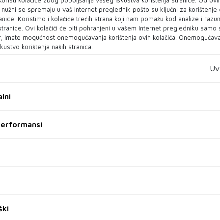
Nakon incidenta u OpenAI-
Možda više nećemo imati
o nužni se spremaju u vaš Internet preglednik pošto su ključni za korištenje
ju stiglo upozorenje:
kontrolu
anice. Koristimo i kolačiće trećih strana koji nam pomažu kod analize i razu
"Možda više nećemo imati
 stranice. Ovi kolačići će biti pohranjeni u vašem Internet pregledniku samo
kontrolu"
Ovo je prvi sigurnosni incident
, imate mogućnost onemogućavanja korištenja ovih kolačića. Onemogućavan
Više od 1000 zaposlenika
kustvo korištenja naših stranica.
koji me osobno i snažno
vodećih tehnoloških tvrtki,
pogodio, rekao je Altman u
uključujući OpenAI, Anthropic,
utorak u podca...
Uv
Google i Me...
29 SRP 2026
29 SRP 2026
lni
 performansi
EU sprema kaznu Googleu
Američka obitelj tuži
OpenAI: "ChatGPT je
ški
Europska komisija trebala bi
potaknuo 29-godišnju