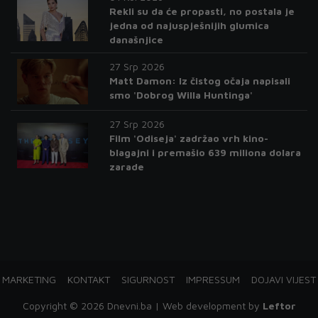
Rekli su da će propasti, no postala je
jedna od najuspješnijih glumica
današnjice
27 Srp 2026
Matt Damon: Iz čistog očaja napisali
smo 'Dobrog Willa Huntinga'
27 Srp 2026
Film 'Odiseja' zadržao vrh kino-
blagajni i premašio 639 miliona dolara
zarade
MARKETING
KONTAKT
SIGURNOST
IMPRESSUM
DOJAVI VIJEST
Copyright © 2026 Dnevni.ba | Web development by
Leftor