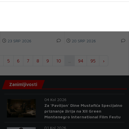
majku na samoubojstvo"
danas izreći kaznu Googleu, što
DVADESETDEVETOGODIŠNJA
je ishod dvogodišnje istrage o
Christian Faith Madison poginula
favor...
je u lipnju 2025. nakon što...
23 SRP 2026
20 SRP 2026
5
6
7
8
9
10
...
94
95
›
Zanimljivosti
04 Kol 2026
Za 'Paviljon' Dine Mustafića Specijalno
priznanje žirija na XII Green
Montenegro International Film Festu
01 Kol 2026