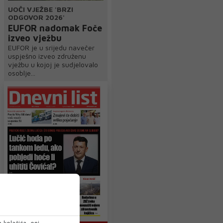
UOČI VJEŽBE 'BRZI
ODGOVOR 2026'
EUFOR nadomak Foče
izveo vježbu
EUFOR je u srijedu navečer
uspješno izveo združenu
vježbu u kojoj je sudjelovalo
osoblje...
 kolačića, oni