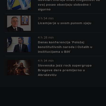
svoj posao obavljaju slobodno i
sigurno
3 h 54 min
Licemjerje u svom punom sjaju
4 h 28 min
Danas konferencija 'Položaj
konstitutivnih naroda i Ostalih u
institucijama u BiH'
4 h 34 min
Slovenska jazz rock supergrupa
Bregove dere premijerno u
Abraševiću