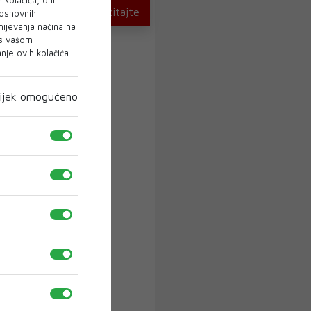
U novom broju pročitajte
 osnovnih
mijevanja načina na
 s vašom
je ovih kolačića
ijek omogućeno