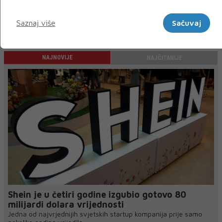
Marketinški
Saznaj više
Sačuvaj
« Prethodni
Sljedeći »
NAJNOVIJE
NAJČITANIJE
Shein je u četiri godine izgubio gotovo 80
milijardi dolara vrijednosti
Jedna od najvrjednijih svjetskih startup kompanija prije samo