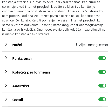
korištenja stranice. Od ovih kolačića, oni karakterizirani kao nužni se
U BiH čak 23,8 posto osoba nikada nije koristilo
spremaju u vaš Internet preglednik pošto su ključni za korištenje
računalo, a njih 23,1 posto nikad nije koristilo Internet
osnovnih funkcionalnosti stranice. Koristimo i kolačiće trećih strana koji
nam pomažu kod analize i razumijevanja načina na koji koristite naše
22 VELJ 2021
stranice. Ovi kolačići će biti pohranjeni u vašem Internet pregledniku
samo s vašom dozvolom. Također, imate mogućnost onemogućavanja
korištenja ovih kolačića. Onemogućavanje ovih kolačića može utjecati na
iskustvo korištenja naših stranica.
Nužni
Uvijek omogućeno
Funkcionalni
Kolačići performansi
A KAŽU DA MOSTAR MOŽE BITI BEČ: Beč se priprema
Analitički
za uvođenje kvantnog interneta
17 VELJ 2021
Ostali