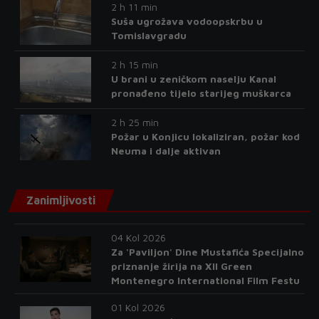
2 h 11 min
Suša ugrožava vodoopskrbu u
Tomislavgradu
2 h 15 min
U brani u zeničkom naselju Kanal
pronađeno tijelo starijeg muškarca
2 h 25 min
Požar u Konjicu lokaliziran, požar kod
Neuma i dalje aktivan
Zanimljivosti
04 Kol 2026
Za 'Paviljon' Dine Mustafića Specijalno
priznanje žirija na XII Green
Montenegro International Film Festu
01 Kol 2026