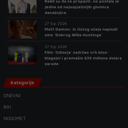
Rekli su da će propasti, no postala je
jedna od najuspješnijih glumica
današnjice
27 Srp 2026
Matt Damon: Iz čistog očaja napisali
smo 'Dobrog Willa Huntinga'
27 Srp 2026
Film 'Odiseja' zadržao vrh kino-
blagajni i premašio 639 miliona dolara
zarade
Kategorije
DNEVNI
BIH
NOGOMET