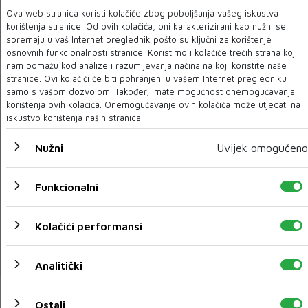
Kasumović izabran za predsjednik BHI
Ova web stranica koristi kolačiće zbog poboljšanja vašeg iskustva
korištenja stranice. Od ovih kolačića, oni karakterizirani kao nužni se
19 VELJ 2022
spremaju u vaš Internet preglednik pošto su ključni za korištenje
osnovnih funkcionalnosti stranice. Koristimo i kolačiće trećih strana koji
nam pomažu kod analize i razumijevanja načina na koji koristite naše
stranice. Ovi kolačići će biti pohranjeni u vašem Internet pregledniku
samo s vašom dozvolom. Također, imate mogućnost onemogućavanja
korištenja ovih kolačića. Onemogućavanje ovih kolačića može utjecati na
iskustvo korištenja naših stranica.
Nužni
Uvijek omogućeno
Funkcionalni
Udruženje Pomozi.ba otvorilo humanitarni bazar
Kolačići performansi
19 VELJ 2022
Analitički
Ostali