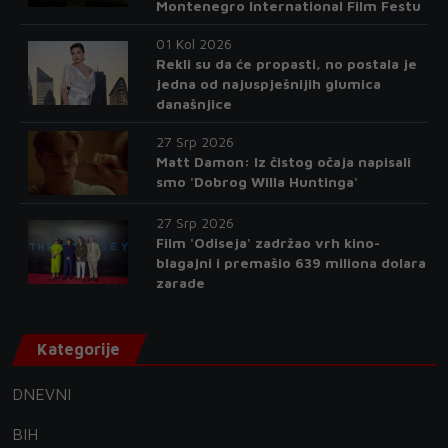
Montenegro International Film Festu
01 Kol 2026
Rekli su da će propasti, no postala je
jedna od najuspješnijih glumica
današnjice
27 Srp 2026
Matt Damon: Iz čistog očaja napisali
smo 'Dobrog Willa Huntinga'
27 Srp 2026
Film 'Odiseja' zadržao vrh kino-
blagajni i premašio 639 miliona dolara
zarade
Kategorije
DNEVNI
BIH