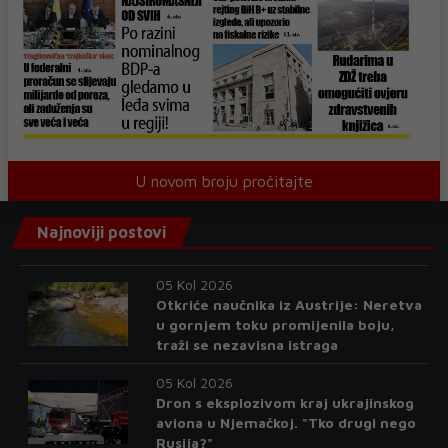
U novom broju pročitajte
Najnoviji postovi
05 Kol 2026
Otkriće naučnika iz Austrije: Neretva
u gornjem toku promijenila boju,
traži se nezavisna istraga
05 Kol 2026
Dron s eksplozivom kraj ukrajinskog
aviona u Njemačkoj. "Tko drugi nego
Rusija?"