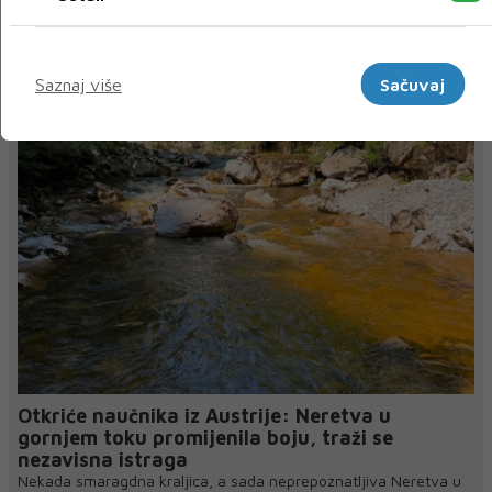
« Prethodni
Sljedeći »
Marketinški
Saznaj više
Sačuvaj
NAJNOVIJE
NAJČITANIJE
Otkriće naučnika iz Austrije: Neretva u
gornjem toku promijenila boju, traži se
nezavisna istraga
Nekada smaragdna kraljica, a sada neprepoznatljiva Neretva u