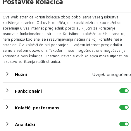
Postavke kolačića
Saslušana još dva svjedoka na suđenju za nabavku
Ova web stranica koristi kolačiće zbog poboljšanja vašeg iskustva
respiratora
korištenja stranice. Od ovih kolačića, oni karakterizirani kao nužni se
spremaju u vaš Internet preglednik pošto su ključni za korištenje
23 VELJ 2022
osnovnih funkcionalnosti stranice. Koristimo i kolačiće trećih strana koji
nam pomažu kod analize i razumijevanja načina na koji koristite naše
stranice. Ovi kolačići će biti pohranjeni u vašem Internet pregledniku
samo s vašom dozvolom. Također, imate mogućnost onemogućavanja
korištenja ovih kolačića. Onemogućavanje ovih kolačića može utjecati na
iskustvo korištenja naših stranica.
Nužni
Uvijek omogućeno
Funkcionalni
Kolačići performansi
U Bosni i Hercegovini 640 novozaraženih, preminulo 17
osoba
Analitički
23 VELJ 2022