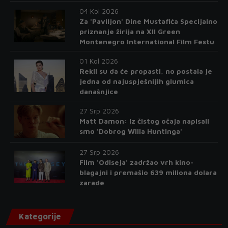
04 Kol 2026
Za 'Paviljon' Dine Mustafića Specijalno
priznanje žirija na XII Green
Montenegro International Film Festu
01 Kol 2026
Rekli su da će propasti, no postala je
jedna od najuspješnijih glumica
današnjice
27 Srp 2026
Matt Damon: Iz čistog očaja napisali
smo 'Dobrog Willa Huntinga'
27 Srp 2026
Film 'Odiseja' zadržao vrh kino-
blagajni i premašio 639 miliona dolara
zarade
Kategorije