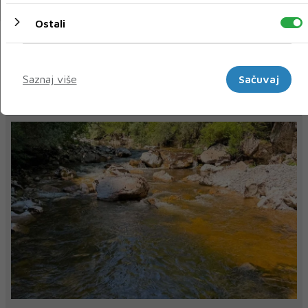
Ostali
« Prethodni
Sljedeći »
Marketinški
Saznaj više
Sačuvaj
NAJNOVIJE
NAJČITANIJE