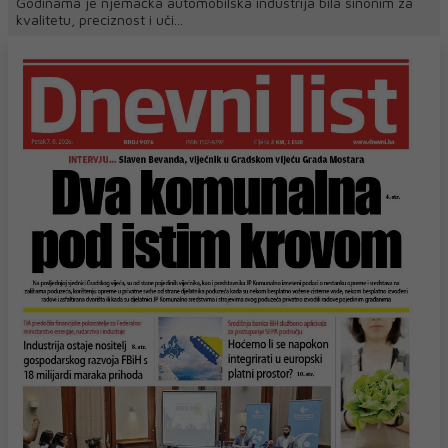
Godinama je njemačka automobilska industrija bila sinonim za
kvalitetu, preciznost i uči...