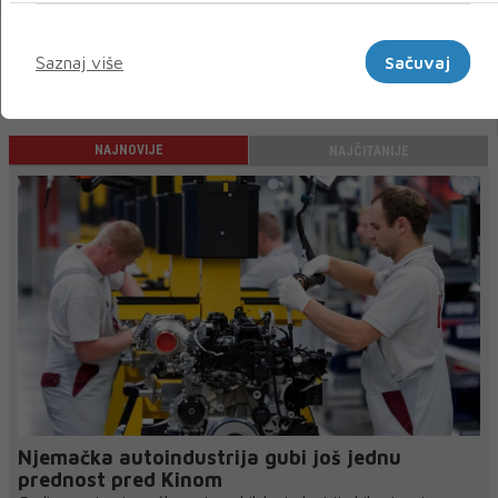
Marketinški
Saznaj više
Sačuvaj
« Prethodni
Sljedeći »
NAJNOVIJE
NAJČITANIJE
Njemačka autoindustrija gubi još jednu
prednost pred Kinom