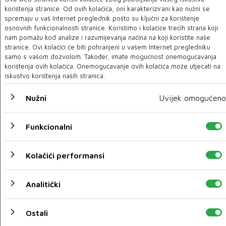
korištenja stranice. Od ovih kolačića, oni karakterizirani kao nužni se
spremaju u vaš Internet preglednik pošto su ključni za korištenje
Srušio se avion s više od 60 ljudi
osnovnih funkcionalnosti stranice. Koristimo i kolačiće trećih strana koji
nam pomažu kod analize i razumijevanja načina na koji koristite naše
09 SIJ 2021
stranice. Ovi kolačići će biti pohranjeni u vašem Internet pregledniku
samo s vašom dozvolom. Također, imate mogućnost onemogućavanja
korištenja ovih kolačića. Onemogućavanje ovih kolačića može utjecati na
iskustvo korištenja naših stranica.
Nužni
Uvijek omogućeno
Funkcionalni
Kolačići performansi
Analitički
WHO upozorava da siromašne države ne dobijaju
vakcine
Ostali
09 SIJ 2021