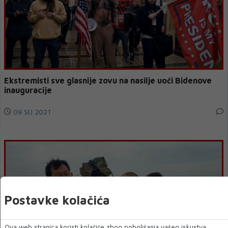
Ekstremisti sve glasnije zovu na nasilje uoči Bidenove
inauguracije
09 SIJ 2021
Postavke kolačića
Ova web stranica koristi kolačiće zbog poboljšanja vašeg iskustva