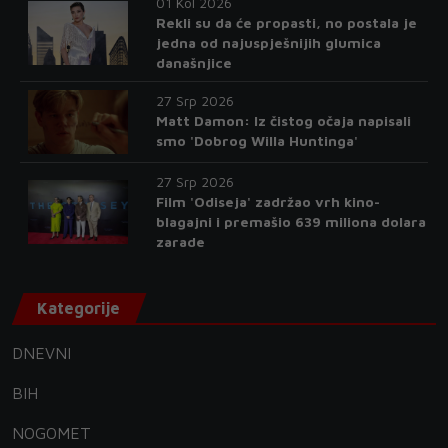
01 Kol 2026
Rekli su da će propasti, no postala je
jedna od najuspješnijih glumica
današnjice
27 Srp 2026
Matt Damon: Iz čistog očaja napisali
smo 'Dobrog Willa Huntinga'
27 Srp 2026
Film 'Odiseja' zadržao vrh kino-
blagajni i premašio 639 miliona dolara
zarade
Kategorije
DNEVNI
BIH
NOGOMET