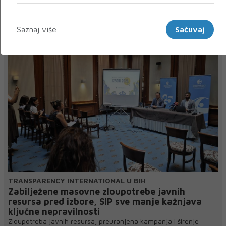
Marketinški
NAJNOVIJE
NAJČITANIJE
Saznaj više
Sačuvaj
TRANSPARENCY INTERNATIONAL U BIH
Zabilježene masovne zloupotrebe javnih
resursa pred izbore, SIP sve manje kažnjava
ključne nepravilnosti
Zloupotreba javnih resursa, preuranjena kampanja i širenje