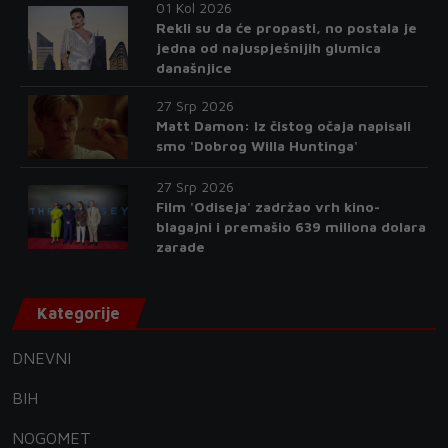
01 Kol 2026
Rekli su da će propasti, no postala je
jedna od najuspješnijih glumica
današnjice
27 Srp 2026
Matt Damon: Iz čistog očaja napisali
smo 'Dobrog Willa Huntinga'
27 Srp 2026
Film 'Odiseja' zadržao vrh kino-
blagajni i premašio 639 miliona dolara
zarade
Kategorije
DNEVNI
BIH
NOGOMET