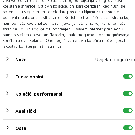
Ova web stranica koristi kolačiće zbog poboljšanja vašeg iskustva
08 SVI 2020
korištenja stranice. Od ovih kolačića, oni karakterizirani kao nužni se
spremaju u vaš Internet preglednik pošto su ključni za korištenje
osnovnih funkcionalnosti stranice. Koristimo i kolačiće trećih strana koji
nam pomažu kod analize i razumijevanja načina na koji koristite naše
stranice. Ovi kolačići će biti pohranjeni u vašem Internet pregledniku
samo s vašom dozvolom. Također, imate mogućnost onemogućavanja
korištenja ovih kolačića. Onemogućavanje ovih kolačića može utjecati na
iskustvo korištenja naših stranica.
Nužni
Uvijek omogućeno
Funkcionalni
Neka trčanje postane navika
Kolačići performansi
08 SVI 2020
Analitički
« Prethodni
Sljedeći »
Ostali