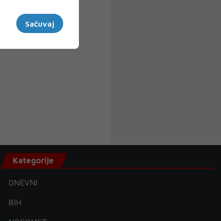
Sačuvaj
Kategorije
DNEVNI
BIH