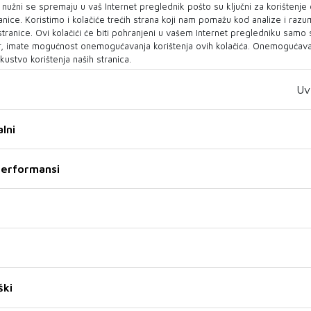
o nužni se spremaju u vaš Internet preglednik pošto su ključni za korištenje
KANTAREVCU
Ray Winstone dobitnik
anice. Koristimo i kolačiće trećih strana koji nam pomažu kod analize i razu
Adi Šoše ovog utorka
Počasnog Srca Sarajeva
 stranice. Ovi kolačići će biti pohranjeni u vašem Internet pregledniku samo
pjeva u svom gradu!
31. Sarajevo Film Festivala
, imate mogućnost onemogućavanja korištenja ovih kolačića. Onemogućavan
kustvo korištenja naših stranica.
Mostar ovog utorka napokon
U znak priznanja za njegovu
dočekuje Adija Šošu na koncertu
izuzetnu glumačku karijeru i
Uv
koji će biti jedan od
izniman doprinos filmskoj
najposjećenijih ...
umjetnosti, Ra...
lni
02 KOL 2025
01 KOL 2025
 performansi
QUENTIN TARANTINO
GEORGE CLOONEY
ški
Quentin Tarantino tvrdi da
Clooney tvrdi: Filmovi