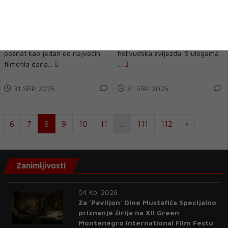
je ovo najbolja filmska
snimljeni od 1964. do 1976.
trilogija svih vremena
su neponovljivi
Kada Quentin Tarantino,
Bilo je vrijeme kada se činilo da
redatelj nagrađen Oscarom i
je George Clooney ultimativna
poznat kao jedan od najvećih
holivudska zvijezda. S ulogama
filmofila dana...
...
31 SRP 2025
31 SRP 2025
6
7
8
9
10
11
...
111
112
›
Zanimljivosti
04 Kol 2026
Za 'Paviljon' Dine Mustafića Specijalno
priznanje žirija na XII Green
Montenegro International Film Festu