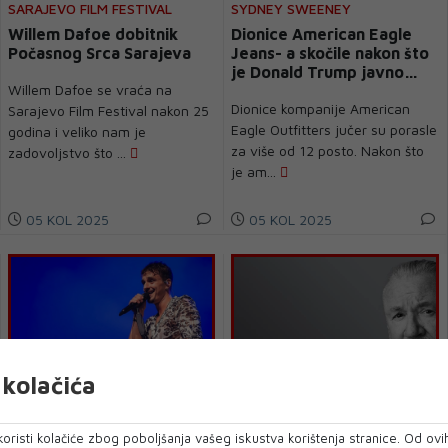
SARAJEVO FILM FESTIVAL
SYDNEY SWEENEY
Willem Dafoe dobitnik
Dionice American Eagle
Počasnog Srca Sarajeva
Jeans- a skočile nakon što
je Donald Trump javno
Willem Dafoe se vraća na
pohvalio reklamu
Dionice kompanije American
Sarajevo Film Festival nakon 25
Eagle Outfitters jučer su porasle
godina i veliko nam je
za više od 12 posto. Nakon što
zadovoljstvo što ...
je am...
05 KOL 2025
05 KOL 2025
kolačića
POPULARNI MOSTARAC 5.8.
U ZNAK PRIZNANJA ZA
oristi kolačiće zbog poboljšanja vašeg iskustva korištenja stranice. Od ovih
NAPOKON PJEVA NA
IZUZETNU GLUMAČKU KARIJERU