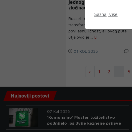
jednog od najvećih ratnih
zločinaca u povijesti
Saznaj više
Russell Crowe ponovno se
transformirao u složenu
povijesnu ličnost, ali ovog puta
utjelovio je ...
01 KOL 2025
‹
1
2
...
5
Najnoviji postovi
07 Kol 2026
'Komunalno' Mostar tužiteljstvu
podnijelo još dvije kaznene prijave