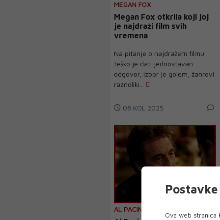
MEGAN FOX
Megan Fox otkrila koji joj
je najdraži film svih
vremena
Na pitanje o najdražem filmu
teško je dati jednostavan
odgovor, izbor je golem, žanrovi
raznoliki...
08 KOL 2025
Postavke 
AL PACINO
Ova web stranica k