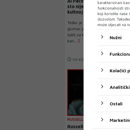
Al Pacino priznao da žali
karakterizirani ka
što nije prihvatio ulogu u
funkcionalnosti str
kultnoj filmskoj franšizi
koji koristite naše
dozvolom. Također
Teško je povjerovati da bi
može utjecati na is
glumac poput Ala Pacina mogao
žaliti za bilo kojim dijelom svoje
Nužni
kari...
Funkciona
04 KOL 2025
Kolačići
Analitički
Ostali
RUSSELL CROWE
Marketin
Russell Crowe utjelovio je