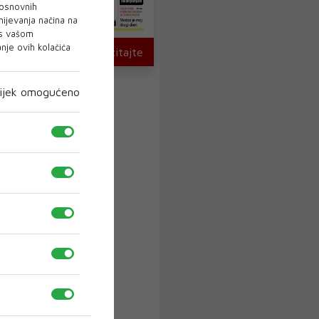
 osnovnih
mijevanja načina na
 s vašom
je ovih kolačića
U novom broju pročitajte
ijek omogućeno