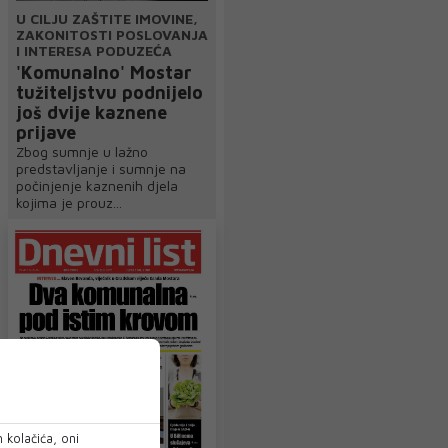
U CILJU ZAŠTITE IMOVINE,
ZAKONITOSTI POSLOVANJA
I INTERESA PODUZEĆA
'Komunalno' Mostar
tužiteljstvu podnijelo
još dvije kaznene
prijave
Zbog sumnje u lažno
predstavljanje i sumnje na
počinjenje kaznenih djela
kojima je prouz...
 kolačića, oni