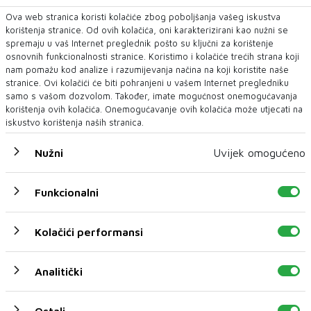
kako je okupljanje hrvatske oporben...
Ova web stranica koristi kolačiće zbog poboljšanja vašeg iskustva
korištenja stranice. Od ovih kolačića, oni karakterizirani kao nužni se
spremaju u vaš Internet preglednik pošto su ključni za korištenje
osnovnih funkcionalnosti stranice. Koristimo i kolačiće trećih strana koji
nam pomažu kod analize i razumijevanja načina na koji koristite naše
stranice. Ovi kolačići će biti pohranjeni u vašem Internet pregledniku
samo s vašom dozvolom. Također, imate mogućnost onemogućavanja
korištenja ovih kolačića. Onemogućavanje ovih kolačića može utjecati na
iskustvo korištenja naših stranica.
Nužni
Uvijek omogućeno
ŽALIO SE JER NIJE IZMIJENJEN ZAKON PO KOJEM BI MOGAO BITI
Funkcionalni
DOŽIVOTNI RAVNATELJ
Broji li Primorac posljednje dane na čelu BHANSA-e?
Kolačići performansi
Čović otvoreno proziva Fortu, Primorac nadležno parlamentarno
Povjerenstvo jer nije prošla izmjen...
Analitički
Ostali