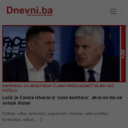
KAMPANJA ZA HRVATSKOG ČLANA PREDSJEDNIŠTVA BIH VEĆ
POČELA
Lučić je Čovića izbacio iz 'zone komfora', ali ni on mu ne
ostaje dužan
Ćiriličar, udba, komunist, jugosloven, švercer, ratni profiter,
kriminalac, udbaš, ...