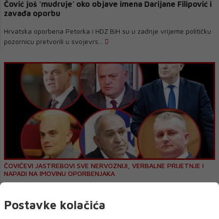
Čović još 'mudruje' oko objave imena Darijane Filipović i
zavađa oporbu
Hrvatska oporbena Petorka i HDZ BiH su u zadnje vrijeme političku
pozornicu pretvorili u svojevrs...
ČOVIĆEVI JASTREBOVI SVE NERVOZNIJI, VERBALNE PRIJETNJE I
NAPADI NA IMOVINU OPORBENJAKA
Neovisne ankete uzburkale scenu: Petorku podržava
oko 40 posto Hrvata?
Postavke kolačića
Raspoloženje hrvatskog biračkog tijela nedvosmisleno pokazuje