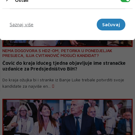
Marketinški
Saznaj više
Sačuvaj
NEMA DOGOVORA S HDZ-OM, PETORKA U PONEDJELJAK
PRESIJECA, ILIJA CVITANOVIĆ MOGUĆI KANDIDAT?
Čović do kraja idućeg tjedna objavljuje ime stranačke
uzdanice za Predsjedništvo BiH?
Do kraja ožujka bi i stranke iz Banje Luke trebale potvrditi svoje
kandidate za najviše en...