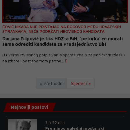
ČOVIĆ NIKADA NIJE PRISTAJAO NA DOGOVOR MEĐU HRVATSKIM
STRANKAMA, NEĆE PODRŽATI NEOVISNOG KANDIDATA
Darjana Filipović je fiks HDZ-a BiH, 'petorka' će morati
sama odrediti kandidata za Predsjedništvo BiH
U uvertiri izvjesnog potpisivanja sporazuma o zajedničkom izlasku
na izbore i postizbornom partne...
« Prethodni
Sljedeći »
Najnoviji postovi
3 h 52 min
Preminuo ugledni mostarski