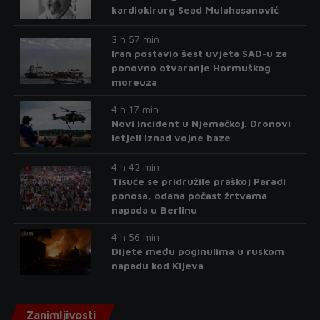
kardiokirurg Sead Mulahasanović
3 h 57 min
Iran postavio šest uvjeta SAD-u za
ponovno otvaranje Hormuškog
moreuza
4 h 17 min
Novi incident u Njemačkoj. Dronovi
letjeli iznad vojne baze
4 h 42 min
Tisuće se pridružile praškoj Paradi
ponosa, odana počast žrtvama
napada u Berlinu
4 h 56 min
Dijete među poginulima u ruskom
napadu kod Kijeva
Zanimljivosti