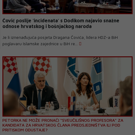
Čović poslije 'incidenata' s Dodikom najavio snažne
odnose hrvatskog i bošnjačkog naroda
Je li iznenađujuća posjeta Dragana Čovića, lidera HDZ-a BiH
poglavaru Islamske zajednice u BiH re...
PETORKA NE MOŽE PRONAĆI “SVEUČILIŠNOG PROFESORA“ ZA
KANDIDATA ZA HRVATSKOG ČLANA PREDSJEDNIŠTVA ILI POD
PRITISKOM ODUSTAJE?