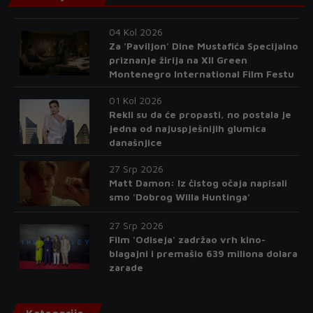
04 Kol 2026
Za 'Paviljon' Dine Mustafića Specijalno
priznanje žirija na XII Green
Montenegro International Film Festu
01 Kol 2026
Rekli su da će propasti, no postala je
jedna od najuspješnijih glumica
današnjice
27 Srp 2026
Matt Damon: Iz čistog očaja napisali
smo 'Dobrog Willa Huntinga'
27 Srp 2026
Film 'Odiseja' zadržao vrh kino-
blagajni i premašio 639 miliona dolara
zarade