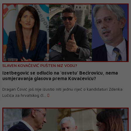
SLAVEN KOVAČEVIĆ PUŠTEN NIZ VODU?
Izetbegović se odlučio na 'osvetu' Bećiroviću, nema
usmjeravanja glasova prema Kovačeviću?
Dragan Čović još nije izustio niti jednu riječ o kandidaturi Zdenka
Lučića za hrvatskog čl...