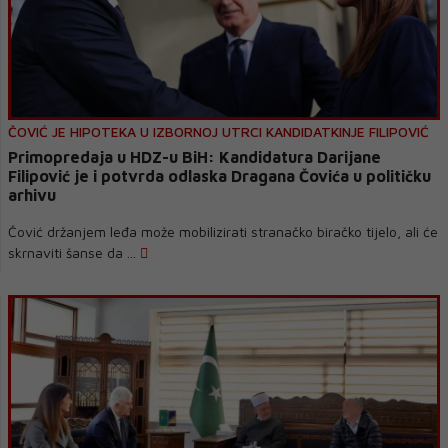
ČOVIĆ JE HIPOTEKA U IZBORNOJ UTRCI KANDIDATKINJE FILIPOVIĆ
Primopredaja u HDZ-u BiH: Kandidatura Darijane
Filipović je i potvrda odlaska Dragana Čovića u političku
arhivu
Čović držanjem leđa može mobilizirati stranačko biračko tijelo, ali će
skrnaviti šanse da ...