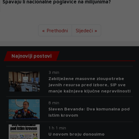
Spavaju li nacionalne poglavice na milijunima?
« Prethodni
Sljedeći »
Najnoviji postovi
3 min
Zabilježene masovne zloupotrebe
javnih resursa pred izbore, SIP sve
manje kažnjava ključne nepravilnosti
8 min
Slaven Bevanda: Dva komunalna pod
istim krovom
1 h 1 min
U novom broju donosimo