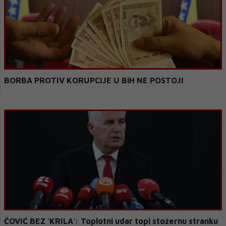
BORBA PROTIV KORUPCIJE U BiH NE POSTOJI
ČOVIĆ BEZ 'KRILA': Toplotni udar topi stožernu stranku