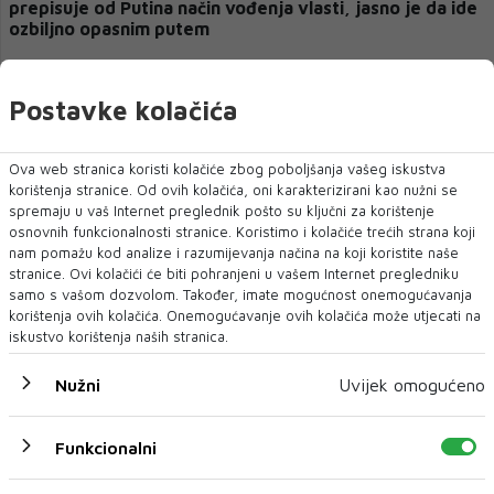
prepisuje od Putina način vođenja vlasti, jasno je da ide
ozbiljno opasnim putem
Postavke kolačića
Ova web stranica koristi kolačiće zbog poboljšanja vašeg iskustva
korištenja stranice. Od ovih kolačića, oni karakterizirani kao nužni se
spremaju u vaš Internet preglednik pošto su ključni za korištenje
osnovnih funkcionalnosti stranice. Koristimo i kolačiće trećih strana koji
nam pomažu kod analize i razumijevanja načina na koji koristite naše
stranice. Ovi kolačići će biti pohranjeni u vašem Internet pregledniku
samo s vašom dozvolom. Također, imate mogućnost onemogućavanja
korištenja ovih kolačića. Onemogućavanje ovih kolačića može utjecati na
Dragan Čović se priklonio frakciji Mate Zovke, HDZ BiH
iskustvo korištenja naših stranica.
će izgubiti izbore u Žepču
Nužni
Uvijek omogućeno
Funkcionalni