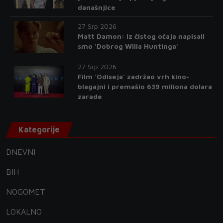
današnjice
27 Srp 2026
Matt Damon: Iz čistog očaja napisali
smo 'Dobrog Willa Huntinga'
27 Srp 2026
Film 'Odiseja' zadržao vrh kino-
blagajni i premašio 639 miliona dolara
zarade
Kategorije
DNEVNI
BIH
NOGOMET
LOKALNO