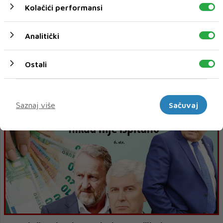
Kolačići performansi
Analitički
Ostali
Nedorasli Čović, propuštena neponovljiva prigoda za
medijaciju i priklanjanje Zapadu
Marketinški
Saznaj više
Sačuvaj