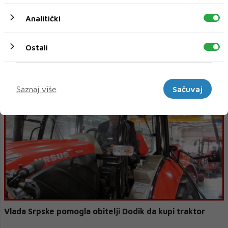
Analitički
Ostali
Kardinal Puljić "u nevjerici" zbog osuda najavljene
bleiburške mise
Marketinški
Saznaj više
Sačuvaj
Vlada Srpske pomogla obitelji Dodik da kupi traktor