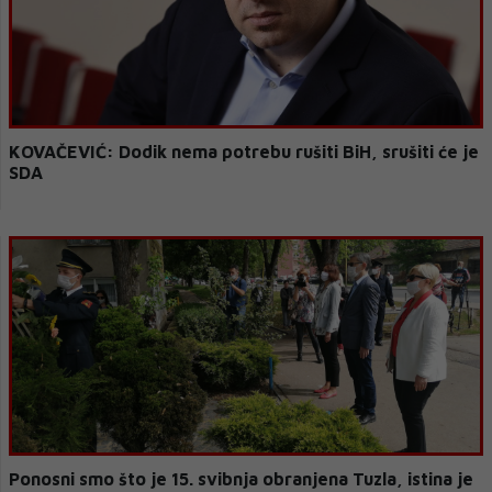
KOVAČEVIĆ: Dodik nema potrebu rušiti BiH, srušiti će je
SDA
Ponosni smo što je 15. svibnja obranjena Tuzla, istina je