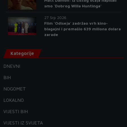
Matt Damon: Iz čistog očaja napisali
smo 'Dobrog Willa Huntinga'
27 Srp 2026
Film 'Odiseja' zadržao vrh kino-
blagajni i premašio 639 miliona dolara
zarade
Kategorije
DNEVNI
BIH
NOGOMET
LOKALNO
VIJESTI BIH
VIJESTI IZ SVIJETA