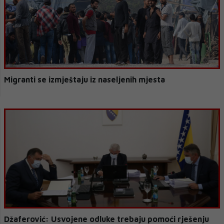
Migranti se izmještaju iz naseljenih mjesta
Džaferović: Usvojene odluke trebaju pomoći rješenju