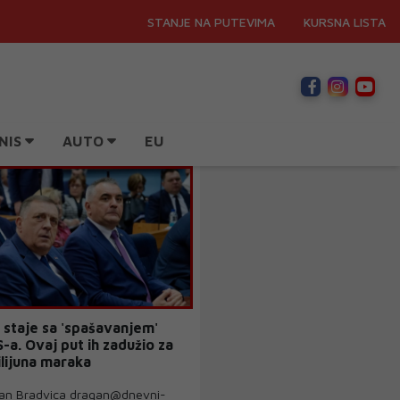
STANJE NA PUTEVIMA
KURSNA LISTA
NIS
AUTO
EU
 staje sa 'spašavanjem'
S-a. Ovaj put ih zadužio za
lijuna maraka
gan Bradvica dragan@dnevni-