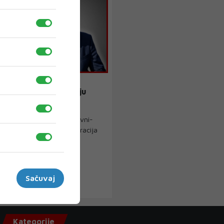
Z RS-A TVRDI
preman na svaku izdaju
ostane na vlasti'
gan Bradvica dragan@dnevni-
kako je Trumpova administracija
..
Sačuvaj
›
Kategorije