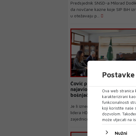
Predsjednik SNSD-a Milorad Dodik
da novčane kazne koje SIP BiH iz
u otežavaju p...
Postavke 
Čović poslije 'incidenata' s
najavio snažne odnose hrva
Ova web stranica k
bošnjačkog naroda
karakterizirani ka
funkcionalnosti str
Je li iznenađujuća posjeta Dragan
koji koristite naše
lidera HDZ-a BiH poglavaru Islam
dozvolom. Također
zajednice u BiH re...
može utjecati na is
Nužni