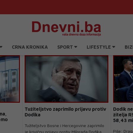
CRNA KRONIKA
SPORT
LIFESTYLE
BIZ
Tužiteljstvo zaprimilo prijavu protiv
Dodik ne
ma,
Dodika
žitelja R
ćemo
58,43 mi
Tužiteljstvo Bosne i Hercegovine zaprimilo
Piše: Dra
je krivičnu prijavu protiv Milorada Dodika,