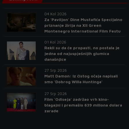
04 Kol 2026
Za 'Paviljon' Dine Mustafića Specijalno
priznanje žirija na XII Green
Montenegro International Film Festu
01 Kol 2026
Rekli su da će propasti, no postala je
jedna od najuspješnijih glumica
današnjice
27 Srp 2026
Matt Damon: Iz čistog očaja napisali
smo 'Dobrog Willa Huntinga'
27 Srp 2026
Film 'Odiseja' zadržao vrh kino-
blagajni i premašio 639 miliona dolara
zarade