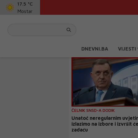
17.5 °C
Mostar
DNEVNI.BA
VIJESTI
ČELNIK SNSD-A DODIK
Unatoč neregularnim uvjeti
izlazimo na izbore i izvršit 
zadaću