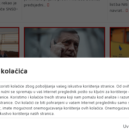
 rekao je
list.ba Ni
predsjedni...
riče SNSD-
navrat...
kolačića
KOMENTAR
 Dodikom
Pravnici
MILORAD DODIK Lažno domoljublje,
tskog i
svojoj o
oristi kolačiće zbog poboljšanja vašeg iskustva korištenja stranice. Od ovih
ali istinske milijarde
vođenja 
o nužni se spremaju u vaš Internet preglednik pošto su ključni za korištenje
anice. Koristimo i kolačiće trećih strana koji nam pomažu kod analize i razu
Piše: Dragan Bradvica dragan@dnevni-
a Čovića,
Bila je he
 stranice. Ovi kolačići će biti pohranjeni u vašem Internet pregledniku samo
list.ba Poznata je krilatica da tamo gdje
ske
ostrašćen
, imate mogućnost onemogućavanja korištenja ovih kolačića. Onemogućavan
počinje Bo...
splačina. ..
kustvo korištenja naših stranica.
Uv