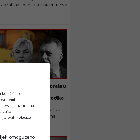
ti izlazak na Londonsku burzu u dva
 složni: Uzunović je morala u
dluci navesti zabranu
 kolačića, oni
SNSD-a za Milorada Dodika
 osnovnih
mijevanja načina na
roina, danas je razočarenje i za
 s vašom
o Sarajevo, doslovce pravna
je ovih kolačića
.
ijek omogućeno