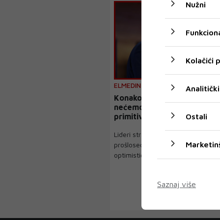
Nužni
Funkciona
Kolačići
ELMEDIN KONAKOVIĆ
Analitički
Konaković: Dodik ispituje t
nećemo se umarati njegovi
Ostali
primitivnim izjavama
Lideri stranaka vladajuće koalicij
Marketin
prošlosedmičnog sastanka bili su
optimistični da...
Saznaj više