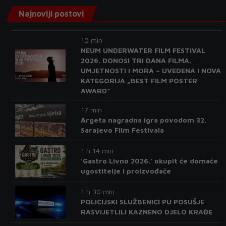
Najnoviji postovi
10 min
NEUM UNDERWATER FILM FESTIVAL
2026. DONOSI TRI DANA FILMA,
UMJETNOSTI I MORA – UVEDENA I NOVA
KATEGORIJA „BEST FILM POSTER
AWARD“
17 min
Argeta nagradna igra povodom 32.
Sarajevo Film Festivala
1 h 14 min
'Gastro Livno 2026.' okupit će domaće
ugostitelje i proizvođače
1 h 30 min
POLICIJSKI SLUŽBENICI PU POSUŠJE
RASVIJETLILI KAZNENO DJELO KRAĐE