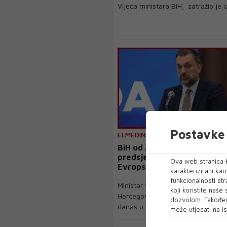
Vijeća ministara BiH, zatražio je i
Postavke 
ELMEDIN KONAKOVIĆ
BiH od Austrije preuzima
predsjedavanje Strategijo
Ova web stranica k
Evropske unije za dunavsku 
karakterizirani ka
funkcionalnosti str
Ministar vanjskih poslova Bosne i
koji koristite naše
Hercegovine Elmedin Konaković b
dozvolom. Također
danas u službenoj posj...
može utjecati na is