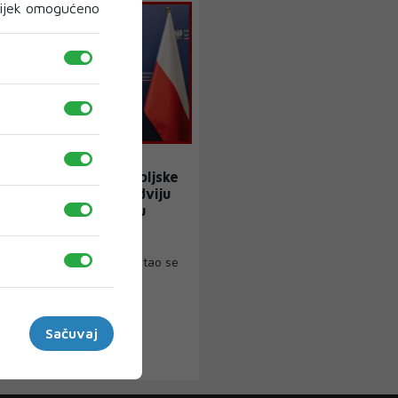
ijek omogućeno
KONAKOVIĆ
ć s predsjednikom Poljske
naprijediti odnose dviju
 na ekonomskom planu
anjskih poslova Bosne i
ne Elmedin Konaković sastao se
vi sa predsje...
Sačuvaj