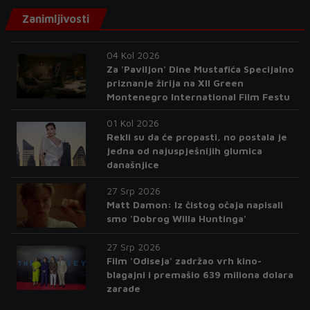
Zanimljivosti
04 Kol 2026
Za 'Paviljon' Dine Mustafića Specijalno
priznanje žirija na XII Green
Montenegro International Film Festu
01 Kol 2026
Rekli su da će propasti, no postala je
jedna od najuspješnijih glumica
današnjice
27 Srp 2026
Matt Damon: Iz čistog očaja napisali
smo 'Dobrog Willa Huntinga'
27 Srp 2026
Film 'Odiseja' zadržao vrh kino-
blagajni i premašio 639 miliona dolara
zarade