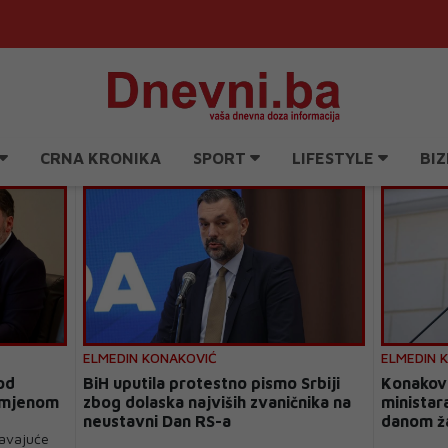
CRNA KRONIKA
SPORT
LIFESTYLE
BIZ
ELMEDIN KONAKOVIĆ
ELMEDIN 
od
BiH uputila protestno pismo Srbiji
Konakovi
 smjenom
zbog dolaska najviših zvaničnika na
ministara
neustavni Dan RS-a
danom ža
davajuće