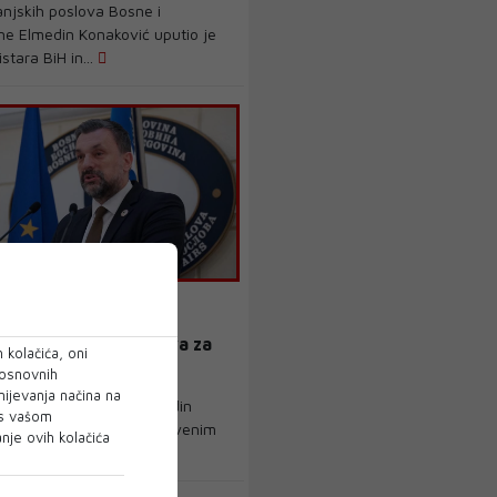
anjskih poslova Bosne i
ne Elmedin Konaković uputio je
stara BiH in...
KONAKOVIĆ
ć: Laž je da je Vijeće
a odobravalo sredstva za
 kolačića, oni
u zgrade UIO
 osnovnih
mijevanja načina na
anjskih poslova BiH Elmedin
 s vašom
(NiP) oglasio se na društvenim
je ovih kolačića
akon što ...