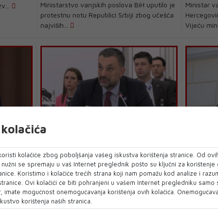
Ministarstvo vanjskih poslova BiH uputilo je
Ministar v
zv...
protestnu notu Republici Srbiji zbog učešća
Hercegovi
najviših...
Vijeću mini
kolačića
ELMEDIN KONAKOVIĆ
ELMEDIN 
Konaković na Ministarskom vijeću
Konakovi
m
OSCE-a: BiH dosljedno poziva na
ministar
oristi kolačiće zbog poboljšanja vašeg iskustva korištenja stranice. Od ovih
regiju
prekid nasilja i dijalog
kupovin
o nužni se spremaju u vaš Internet preglednik pošto su ključni za korištenje
anice. Koristimo i kolačiće trećih strana koji nam pomažu kod analize i razu
Ministar vanjskih poslova Bosne i
Ministar v
 stranice. Ovi kolačići će biti pohranjeni u vašem Internet pregledniku samo
oravit će
Hercegovine Elmedin Konaković istakao je u
Konaković 
, imate mogućnost onemogućavanja korištenja ovih kolačića. Onemogućavan
svom današnje...
mrežama n
kustvo korištenja naših stranica.