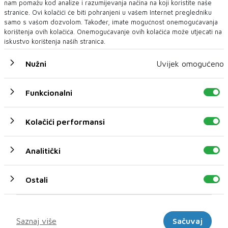
nam pomažu kod analize i razumijevanja načina na koji koristite naše
stranice. Ovi kolačići će biti pohranjeni u vašem Internet pregledniku
samo s vašom dozvolom. Također, imate mogućnost onemogućavanja
korištenja ovih kolačića. Onemogućavanje ovih kolačića može utjecati na
iskustvo korištenja naših stranica.
BORAC - SARAJEVO, 20.45
Nužni
Uvijek omogućeno
Bordo momke su na Gradskom zadnji put pobijedili prije
dvije godine…
Funkcionalni
Pritisak je sada na Borcu. Učinila je to pobjeda nad Slobodom iz
prošlog kola, koja je Banjolučan...
Kolačići performansi
Analitički
Ostali
Marketinški
Saznaj više
Sačuvaj