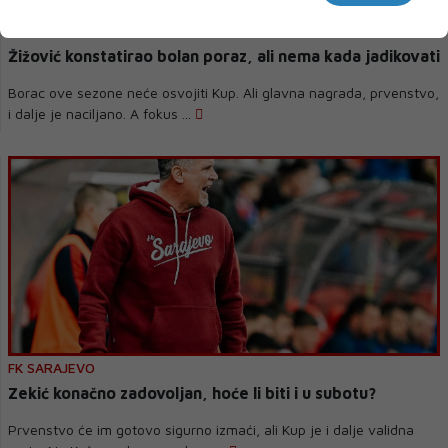
BORAC
Žižović konstatirao bolan poraz, ali nema kada jadikovati
Borac ove sezone neće osvojiti Kup. Ali glavna nagrada, prvenstvo,
i dalje je naciljano. A fokus ...
FK SARAJEVO
Zekić konačno zadovoljan, hoće li biti i u subotu?
Prvenstvo će im gotovo sigurno izmaći, ali Kup je i dalje validna