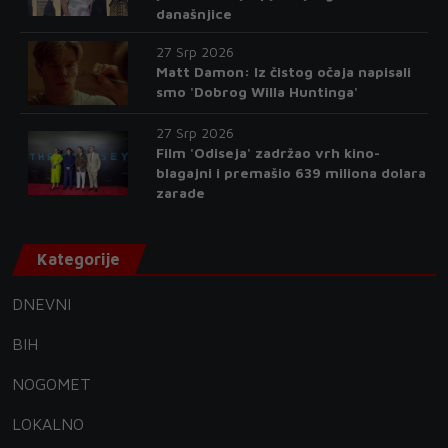
današnjice
27 Srp 2026
Matt Damon: Iz čistog očaja napisali
smo 'Dobrog Willa Huntinga'
27 Srp 2026
Film 'Odiseja' zadržao vrh kino-
blagajni i premašio 639 miliona dolara
zarade
Kategorije
DNEVNI
BIH
NOGOMET
LOKALNO