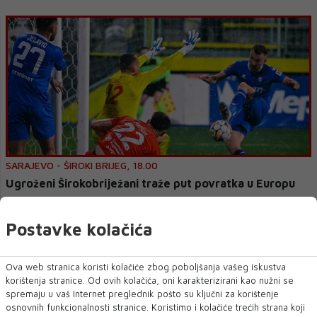
SARAJEVO - ŠIROKI BRIJEG, 18.00
Ugroženi Širokobriježani traže put povratka u Europu
Uoči četiri zadnja kola sezone spali su ispod kobne crte, ali trenutno
o tomu, barem još v...
Postavke kolačića
Ova web stranica koristi kolačiće zbog poboljšanja vašeg iskustva
korištenja stranice. Od ovih kolačića, oni karakterizirani kao nužni se
spremaju u vaš Internet preglednik pošto su ključni za korištenje
osnovnih funkcionalnosti stranice. Koristimo i kolačiće trećih strana koji