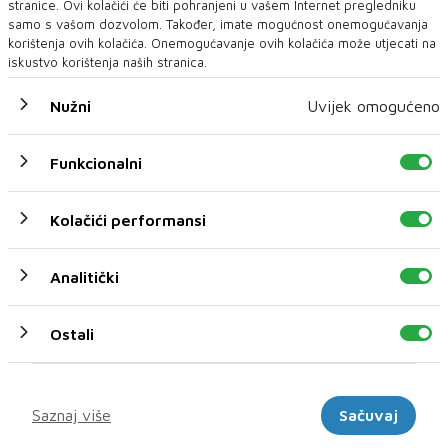
stranice. Ovi kolačići će biti pohranjeni u vašem Internet pregledniku
samo s vašom dozvolom. Također, imate mogućnost onemogućavanja
korištenja ovih kolačića. Onemogućavanje ovih kolačića može utjecati na
iskustvo korištenja naših stranica.
ZRINJSKI
Nužni
Uvijek omogućeno
U seriji gostovanja bili pragmatični, u srijedu će se
morati i pošteno oznojiti
Funkcionalni
Sedma prvenstvena pobjeda u nizu. Zvuči sjajno, ali još bolje
zvučat će – osma. Ako se dogodi. A ...
Kolačići performansi
Analitički
Ostali
Marketinški
Saznaj više
Sačuvaj
STIŽE SARAJEVO