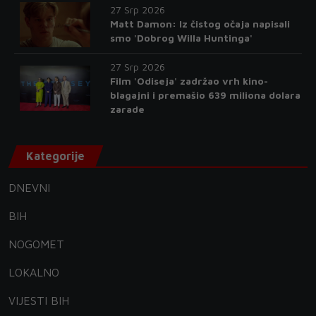
27 Srp 2026
Matt Damon: Iz čistog očaja napisali
smo 'Dobrog Willa Huntinga'
27 Srp 2026
Film 'Odiseja' zadržao vrh kino-
blagajni i premašio 639 miliona dolara
zarade
Kategorije
DNEVNI
BIH
NOGOMET
LOKALNO
VIJESTI BIH