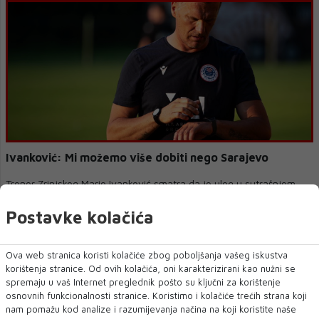
Ivanković: Mi možemo više dobiti nego Sarajevo
Trener Zrinjskog Mario Ivanković smatra da je ulog u sutrašnjem
derbiju sa Sarajevom svejedno vel...
Postavke kolačića
Ova web stranica koristi kolačiće zbog poboljšanja vašeg iskustva
korištenja stranice. Od ovih kolačića, oni karakterizirani kao nužni se
spremaju u vaš Internet preglednik pošto su ključni za korištenje
osnovnih funkcionalnosti stranice. Koristimo i kolačiće trećih strana koji
nam pomažu kod analize i razumijevanja načina na koji koristite naše