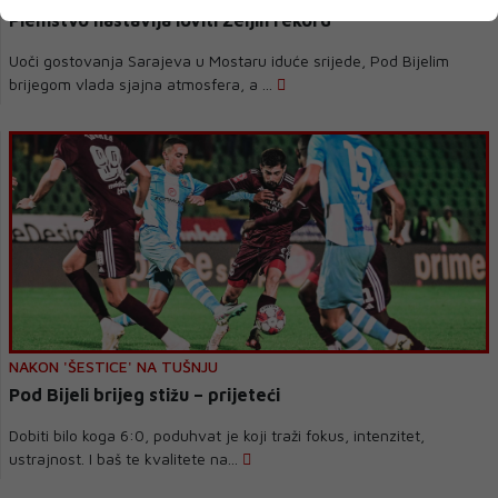
Plemstvo nastavlja loviti Željin rekord
Uoči gostovanja Sarajeva u Mostaru iduće srijede, Pod Bijelim
brijegom vlada sjajna atmosfera, a ...
NAKON 'ŠESTICE' NA TUŠNJU
Pod Bijeli brijeg stižu – prijeteći
Dobiti bilo koga 6:0, poduhvat je koji traži fokus, intenzitet,
ustrajnost. I baš te kvalitete na...