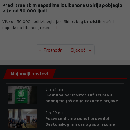
Pred izraelskim napadima iz Libanona u Siriju pobjeglo
više od 50.000 ljudi
Više od 50.000 ljudi izbjeglo je u Siriju zbog izraelskih zračnih
napada na Libanon, rekao...
« Prethodni
Sljedeći »
Najnoviji postovi
3 h 21 min
'Komunalno' Mostar tužiteljstvu
podnijelo još dvije kaznene prijave
3 h 29 min
Posvećeni smo punoj provedbi
Daytonskog mirovnog sporazuma