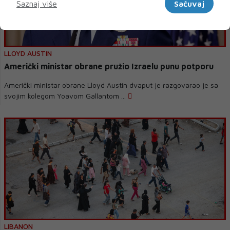
Saznaj više
Sačuvaj
LLOYD AUSTIN
Američki ministar obrane pružio Izraelu punu potporu
Američki ministar obrane Lloyd Austin dvaput je razgovarao je sa
svojim kolegom Yoavom Gallantom ...
LIBANON