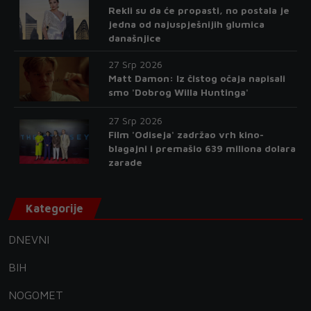
Rekli su da će propasti, no postala je
jedna od najuspješnijih glumica
današnjice
27 Srp 2026
Matt Damon: Iz čistog očaja napisali
smo 'Dobrog Willa Huntinga'
27 Srp 2026
Film 'Odiseja' zadržao vrh kino-
blagajni i premašio 639 miliona dolara
zarade
Kategorije
DNEVNI
BIH
NOGOMET