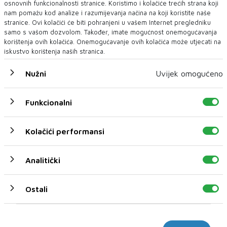
osnovnih funkcionalnosti stranice. Koristimo i kolačiće trećih strana koji
nam pomažu kod analize i razumijevanja načina na koji koristite naše
stranice. Ovi kolačići će biti pohranjeni u vašem Internet pregledniku
samo s vašom dozvolom. Također, imate mogućnost onemogućavanja
korištenja ovih kolačića. Onemogućavanje ovih kolačića može utjecati na
iskustvo korištenja naših stranica.
Nužni
Uvijek omogućeno
JOE BIDEN
Funkcionalni
Joe Biden ubistvo vođe Hezbolaha nazvao "mjerom
pravde"
Kolačići performansi
Predsjednik Sjedinjenih Američkih Država (SAD) Joe Biden oglasio
se povodom ubistva vođe Hezbolah...
Analitički
Ostali
Marketinški