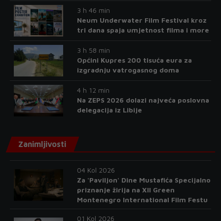
3 h 46 min
Neum Underwater Film Festival kroz
tri dana spaja umjetnost filma i more
3 h 58 min
Općini Kupres 200 tisuća eura za
izgradnju vatrogasnog doma
4 h 12 min
Na ZEPS 2026 dolazi najveća poslovna
delegacija iz Libije
Zanimljivosti
04 Kol 2026
Za 'Paviljon' Dine Mustafića Specijalno
priznanje žirija na XII Green
Montenegro International Film Festu
01 Kol 2026