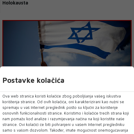
Holokausta
Postavke kolačića
Izrael upozorava da je opasno izjednačavati žrtve i
počinitelje ustaških zločina
Ova web stranica koristi kolačiće zbog poboljšanja vašeg iskustva
korištenja stranice. Od ovih kolačića, oni karakterizirani kao nužni se
spremaju u vaš Internet preglednik pošto su ključni za korištenje
osnovnih funkcionalnosti stranice. Koristimo i kolačiće trećih strana koji
nam pomažu kod analize i razumijevanja načina na koji koristite naše
« Prethodni
Sljedeći »
stranice. Ovi kolačići će biti pohranjeni u vašem Internet pregledniku
samo s vašom dozvolom. Također, imate mogućnost onemogućavanja