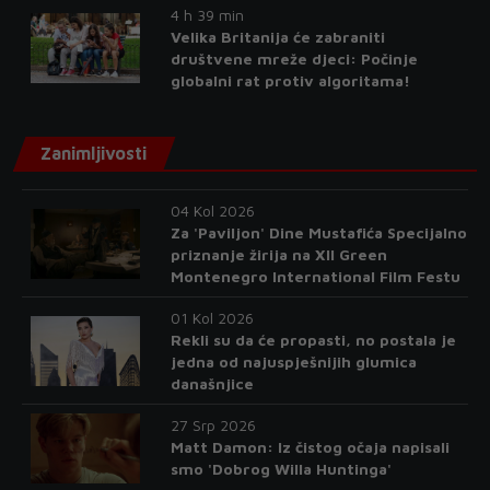
4 h 39 min
Velika Britanija će zabraniti
društvene mreže djeci: Počinje
globalni rat protiv algoritama!
Zanimljivosti
04 Kol 2026
Za 'Paviljon' Dine Mustafića Specijalno
priznanje žirija na XII Green
Montenegro International Film Festu
01 Kol 2026
Rekli su da će propasti, no postala je
jedna od najuspješnijih glumica
današnjice
27 Srp 2026
Matt Damon: Iz čistog očaja napisali
smo 'Dobrog Willa Huntinga'