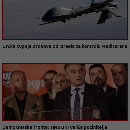
Grčka kupuje dronove od Izraela za kontrolu Mediterana
Demokratska fronta: HNS BiH veliča počinitelje