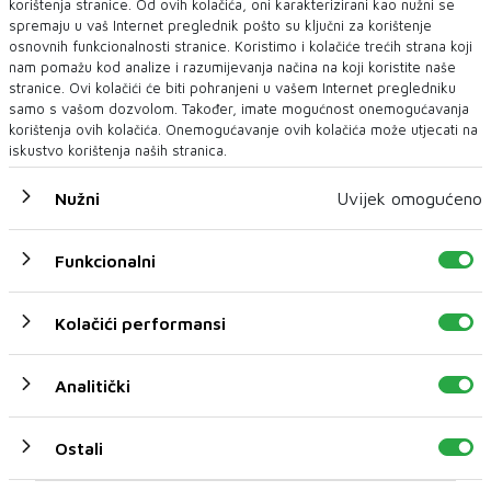
korištenja stranice. Od ovih kolačića, oni karakterizirani kao nužni se
spremaju u vaš Internet preglednik pošto su ključni za korištenje
osnovnih funkcionalnosti stranice. Koristimo i kolačiće trećih strana koji
nam pomažu kod analize i razumijevanja načina na koji koristite naše
stranice. Ovi kolačići će biti pohranjeni u vašem Internet pregledniku
samo s vašom dozvolom. Također, imate mogućnost onemogućavanja
korištenja ovih kolačića. Onemogućavanje ovih kolačića može utjecati na
iskustvo korištenja naših stranica.
PRIVREMENO PRISTANIŠTE
Nužni
Uvijek omogućeno
Američka vojska izgradila dok za pomoć Gazi. "Nijedan
vojnik nije stupio na kopno"
Funkcionalni
Prvi kamioni s humanitarnom pomoći koji su koristili privremeno
pristanište koje je SAD izgradio ...
Kolačići performansi
Analitički
Ostali