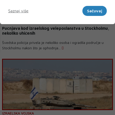
Marketinški
Saznaj više
Sačuvaj
ŠVEDSKA POLICIJA
Pucnjava kod izraelskog veleposlanstva u Stockholmu,
nekoliko uhićenih
Švedska policija privela je nekoliko osoba i ogradila područje u
Stockholmu nakon što je ophodnja...
IZRAELSKA VOJSKA