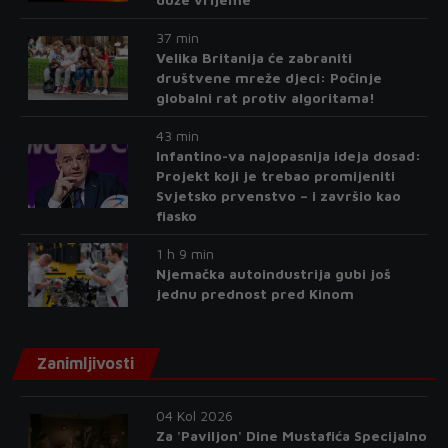
37 min
Velika Britanija će zabraniti
društvene mreže djeci: Počinje
globalni rat protiv algoritama!
43 min
Infantino-va najopasnija ideja dosad:
Projekt koji je trebao promijeniti
Svjetsko prvenstvo – i završio kao
fiasko
1 h 9 min
Njemačka autoindustrija gubi još
jednu prednost pred Kinom
Zanimljivosti
04 Kol 2026
Za 'Paviljon' Dine Mustafića Specijalno