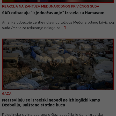
REAKCIJA NA ZAHTJEV MEĐUNARODNOG KRIVIČNOG SUDA
SAD odbacuju “izjednačavanje” Izraela sa Hamasom
Amerika odbacuje zahtjev glavnog tužioca Međunarodnog krivičnog
suda /MKS/ za izdavanje naloga za...
GAZA
Nastavljaju se izraelski napadi na izbjeglički kamp
Džabalija, uništene stotine kuća
Palestinska civilna odbrana u Gazi saopštila je da je izraelska