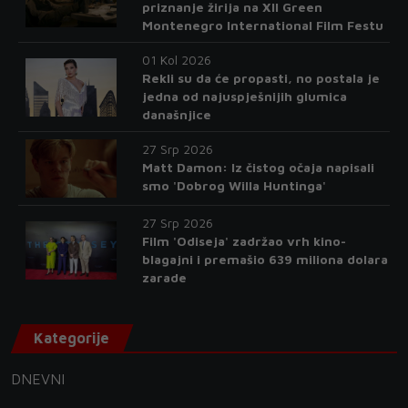
priznanje žirija na XII Green
Montenegro International Film Festu
01 Kol 2026
Rekli su da će propasti, no postala je
jedna od najuspješnijih glumica
današnjice
27 Srp 2026
Matt Damon: Iz čistog očaja napisali
smo 'Dobrog Willa Huntinga'
27 Srp 2026
Film 'Odiseja' zadržao vrh kino-
blagajni i premašio 639 miliona dolara
zarade
Kategorije
DNEVNI