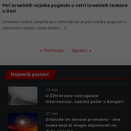
Pet izraelskih vojnika poginulo u vatri izraelskih tenkova
u Gazi
Izraelska vojska saopćila je u četvrtak da je pet vojnika poginulo u
sjevernom pojasu Gaze kada s...
« Prethodni
Sljedeći »
Najnoviji postovi
12 min
U ŽZH brojne vatrogasne
intervencije, najveći požar u Kongori
27 min
Zvijezde im donose promjenu - dva
znaka koja bi mogla otputovati na
duže vrijeme