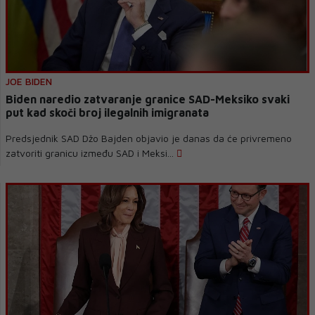
JOE BIDEN
Biden naredio zatvaranje granice SAD-Meksiko svaki
put kad skoči broj ilegalnih imigranata
Predsjednik SAD Džo Bajden objavio je danas da će privremeno
zatvoriti granicu između SAD i Meksi...