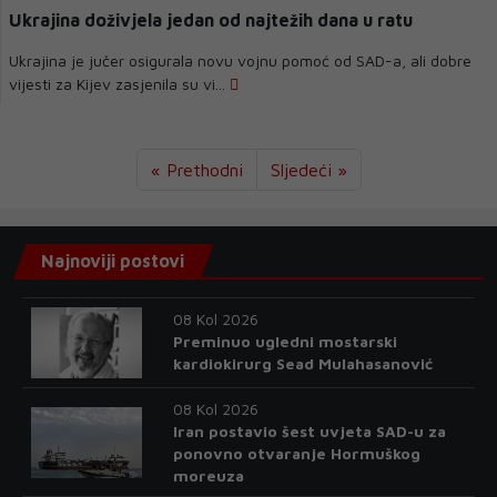
Ukrajina doživjela jedan od najtežih dana u ratu
Ukrajina je jučer osigurala novu vojnu pomoć od SAD-a, ali dobre
vijesti za Kijev zasjenila su vi...
« Prethodni
Sljedeći »
Najnoviji postovi
08 Kol 2026
Preminuo ugledni mostarski
kardiokirurg Sead Mulahasanović
08 Kol 2026
Iran postavio šest uvjeta SAD-u za
ponovno otvaranje Hormuškog
moreuza