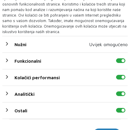
osnovnih funkcionalnosti stranice. Koristimo i kolačiće trećih strana koji
nam pomažu kod analize i razumijevanja načina na koji koristite naše
stranice. Ovi kolačići će biti pohranjeni u vašem Internet pregledniku
samo s vašom dozvolom. Također, imate mogućnost onemogućavanja
korištenja ovih kolačića. Onemogućavanje ovih kolačića može utjecati na
iskustvo korištenja naših stranica.
Nužni
Uvijek omogućeno
JOE BIDEN
Funkcionalni
Biden prozvao Trumpa da koristi "hitlerovski jezik"
Predsjednik Amerike Džo Bajden je ove sedmice kritikovao Donalda
Kolačići performansi
Trampa zbog upotrebe izraza koji...
Analitički
Ostali
Marketinški