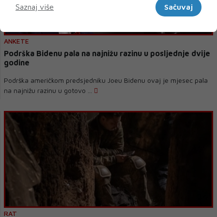
Saznaj više
Sačuvaj
ANKETE
Podrška Bidenu pala na najnižu razinu u posljednje dvije
godine
Podrška američkom predsjedniku Joeu Bidenu ovaj je mjesec pala
na najnižu razinu u gotovo ...
RAT