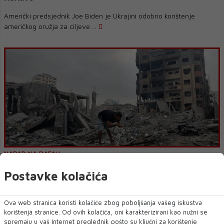
Američki predsjednik Joe Biden je Ukrajini odobrio korištenje
američkog oružja za ciljeve ...
NAPAD NA RAFAH
Bidenova administracija poručuje Izraelu da zaštiti civile
Postavke kolačića
Bidenova administracija rekla je Izraelu da preduzme sve mjere
predostrožnosti kako bi zaštitio c...
Ova web stranica koristi kolačiće zbog poboljšanja vašeg iskustva
korištenja stranice. Od ovih kolačića, oni karakterizirani kao nužni se
spremaju u vaš Internet preglednik pošto su ključni za korištenje