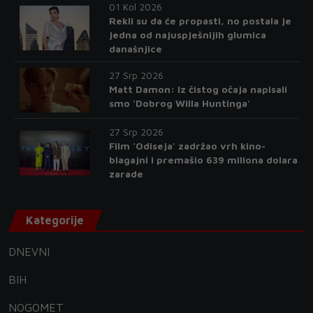
01 Kol 2026
Rekli su da će propasti, no postala je
jedna od najuspješnijih glumica
današnjice
27 Srp 2026
Matt Damon: Iz čistog očaja napisali
smo 'Dobrog Willa Huntinga'
27 Srp 2026
Film 'Odiseja' zadržao vrh kino-
blagajni i premašio 639 miliona dolara
zarade
Kategorije
DNEVNI
BIH
NOGOMET