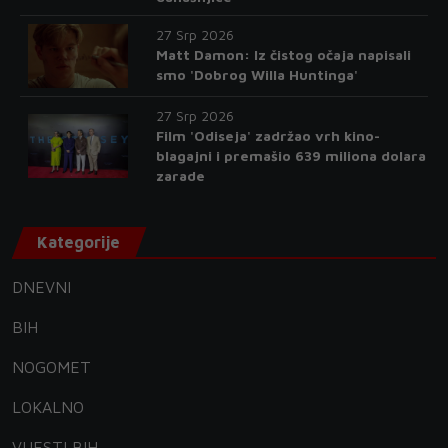
27 Srp 2026
Matt Damon: Iz čistog očaja napisali
smo 'Dobrog Willa Huntinga'
27 Srp 2026
Film 'Odiseja' zadržao vrh kino-
blagajni i premašio 639 miliona dolara
zarade
Kategorije
DNEVNI
BIH
NOGOMET
LOKALNO
VIJESTI BIH