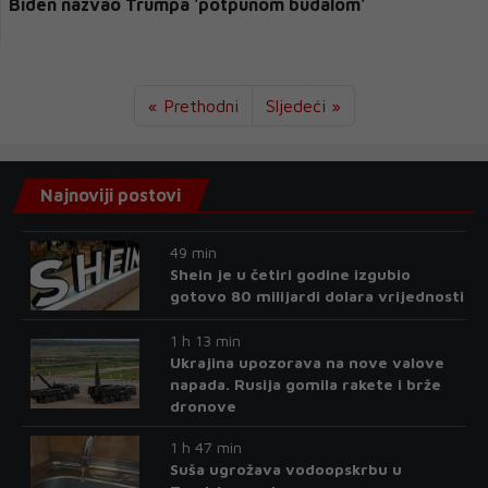
Biden nazvao Trumpa 'potpunom budalom'
« Prethodni
Sljedeći »
Najnoviji postovi
49 min
Shein je u četiri godine izgubio
gotovo 80 milijardi dolara vrijednosti
1 h 13 min
Ukrajina upozorava na nove valove
napada. Rusija gomila rakete i brže
dronove
1 h 47 min
Suša ugrožava vodoopskrbu u