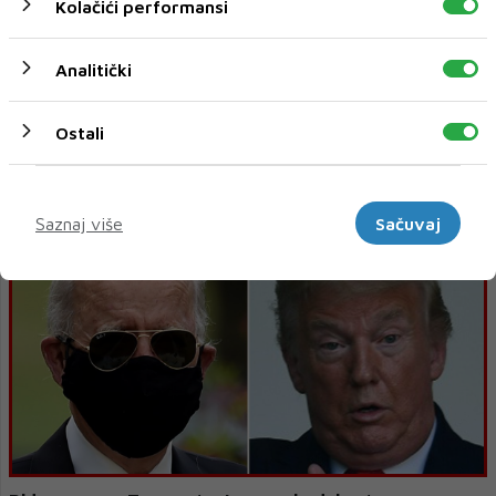
Kolačići performansi
Analitički
Ostali
Biden optužio Trumpa da je Ameriku pretvorio u "bojno
polje"
Marketinški
Saznaj više
Sačuvaj