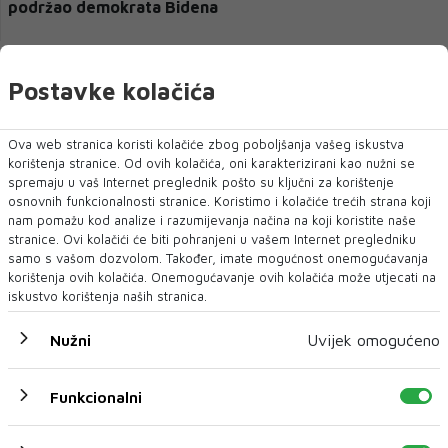
podržao demokrata Bidena
Postavke kolačića
Ova web stranica koristi kolačiće zbog poboljšanja vašeg iskustva
korištenja stranice. Od ovih kolačića, oni karakterizirani kao nužni se
spremaju u vaš Internet preglednik pošto su ključni za korištenje
osnovnih funkcionalnosti stranice. Koristimo i kolačiće trećih strana koji
nam pomažu kod analize i razumijevanja načina na koji koristite naše
stranice. Ovi kolačići će biti pohranjeni u vašem Internet pregledniku
samo s vašom dozvolom. Također, imate mogućnost onemogućavanja
SAD
korištenja ovih kolačića. Onemogućavanje ovih kolačića može utjecati na
iskustvo korištenja naših stranica.
Biden i služebno Trumpov protivnik na izborima
sad
Nužni
Uvijek omogućeno
Funkcionalni