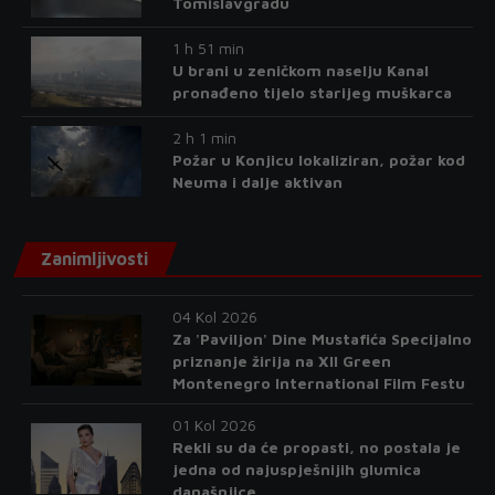
Tomislavgradu
1 h 51 min
U brani u zeničkom naselju Kanal
pronađeno tijelo starijeg muškarca
2 h 1 min
Požar u Konjicu lokaliziran, požar kod
Neuma i dalje aktivan
Zanimljivosti
04 Kol 2026
Za 'Paviljon' Dine Mustafića Specijalno
priznanje žirija na XII Green
Montenegro International Film Festu
01 Kol 2026
Rekli su da će propasti, no postala je
jedna od najuspješnijih glumica
današnjice