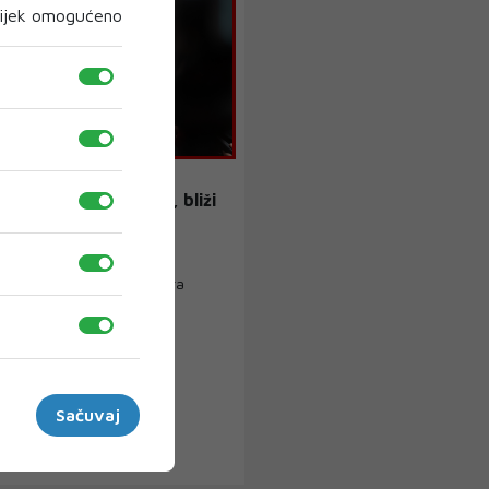
ijek omogućeno
VUKANOVIĆ
vić je kukavičje jaje, bliži
u nego opoziciji
e za pravdu i red, Nebojša
 izjavio je kako je namjera
nika ...
Sačuvaj