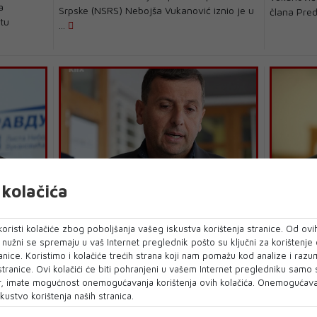
a
Srpske (NSRS) Nebojša Vukanović iznio je u
člana Pred
etu
...
kolačića
Vukanović: Lista za pravu i red će
Predsjed
pozicije,
pomesti Dodika i Čovića
pravdu i
RS-u zaj
oristi kolačiće zbog poboljšanja vašeg iskustva korištenja stranice. Od ovih
Predsjednik Liste za pravu i red Nebojša
o nužni se spremaju u vaš Internet preglednik pošto su ključni za korištenje
i zastupnik
Oporbene s
Vukanović je, govoreći na tribini u Prijedoru,
anice. Koristimo i kolačiće trećih strana koji nam pomažu kod analize i razu
Vukan...
jedinstven
us...
 stranice. Ovi kolačići će biti pohranjeni u vašem Internet pregledniku samo
izbore ulis
, imate mogućnost onemogućavanja korištenja ovih kolačića. Onemogućavan
kustvo korištenja naših stranica.