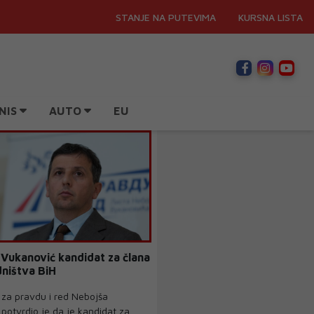
STANJE NA PUTEVIMA
KURSNA LISTA
NIS
AUTO
EU
Vukanović kandidat za člana
ništva BiH
e za pravdu i red Nebojša
potvrdio je da je kandidat za