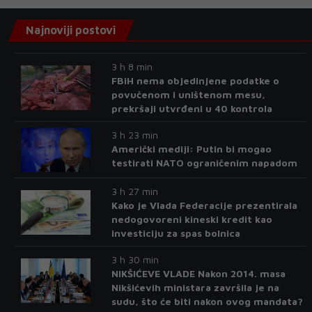
Najnoviji postovi
3 h 8 min
FBiH nema objedinjene podatke o
povučenom i uništenom mesu,
prekršaji utvrđeni u 40 kontrola
3 h 23 min
Američki mediji: Putin bi mogao
testirati NATO ograničenim napadom
3 h 27 min
Kako je Vlada Federacije prezentirala
nedogovoreni kineski kredit kao
investiciju za spas bolnica
3 h 30 min
NIKŠIĆEVE VLADE Nakon 2014. masa
Nikšićevih ministara završila je na
sudu, što će biti nakon ovog mandata?