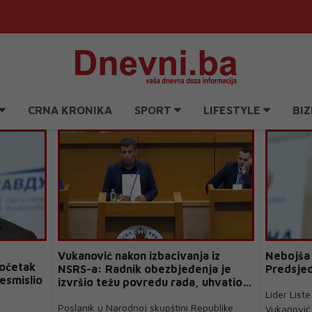
CRNA KRONIKA
SPORT
LIFESTYLE
BIZ
Vukanović nakon izbacivanja iz
Nebojša 
početak
NSRS-a: Radnik obezbjeđenja je
Predsjed
esmislio
izvršio težu povredu rada, uhvatio
Lider List
me za vrat
Poslanik u Narodnoj skupštini Republike
Vukanović 