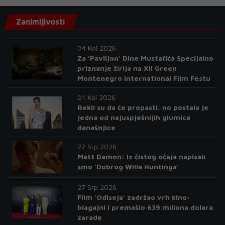
Zanimljivosti
04 Kol 2026
Za 'Paviljon' Dine Mustafića Specijalno
priznanje žirija na XII Green
Montenegro International Film Festu
01 Kol 2026
Rekli su da će propasti, no postala je
jedna od najuspješnijih glumica
današnjice
27 Srp 2026
Matt Damon: Iz čistog očaja napisali
smo 'Dobrog Willa Huntinga'
27 Srp 2026
Film 'Odiseja' zadržao vrh kino-
blagajni i premašio 639 miliona dolara
zarade