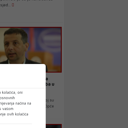
sjed...
nik oporbene Liste za
 red Vukanović: Oporba u
edno na izbore
 kolačića, oni
 osnovnih
tranke u Republici Srpskoj su
mijevanja načina na
e i bit će jedinstvene za Opće
 s vašom
topad...
je ovih kolačića