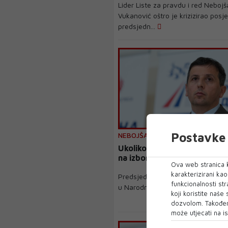
Lider Liste za pravdu i red Nebojš
Vukanović oštro je krizizirao posj
predsjedn...
Postavke 
NEBOJŠA VUKANOVIĆ
Ukoliko ne bude dogovora o
na izbore idemo samostalno
Ova web stranica k
karakterizirani ka
Predsjednik Liste za pravdu i red 
funkcionalnosti str
u Narodnoj skupštini RS Nebojša 
koji koristite naše
dozvolom. Također
može utjecati na is