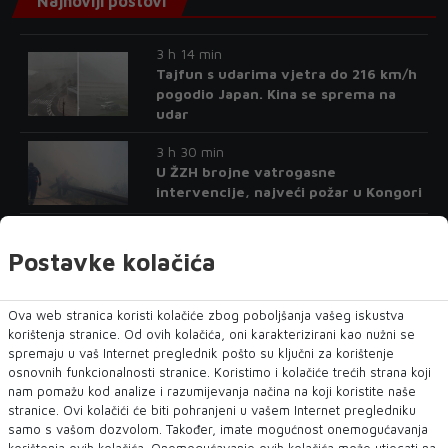
Najnoviji postovi
3 h 14 min
Tajfun s udarima vjetra do 216 km/h
pogodio Japan. Kina se sprema na
udar
3 h 30 min
U ŽZH brojne vatrogasne
intervencije, najveći požar u Kongori
3 h 46 min
Zvijezde im donose promjenu - dva
Postavke kolačića
znaka koja bi mogla otputovati na
duže vrijeme
Ova web stranica koristi kolačiće zbog poboljšanja vašeg iskustva
3 h 56 min
korištenja stranice. Od ovih kolačića, oni karakterizirani kao nužni se
Velika Britanija će zabraniti
spremaju u vaš Internet preglednik pošto su ključni za korištenje
društvene mreže djeci: Počinje
osnovnih funkcionalnosti stranice. Koristimo i kolačiće trećih strana koji
globalni rat protiv algoritama!
nam pomažu kod analize i razumijevanja načina na koji koristite naše
stranice. Ovi kolačići će biti pohranjeni u vašem Internet pregledniku
4 h 1 min
samo s vašom dozvolom. Također, imate mogućnost onemogućavanja
korištenja ovih kolačića. Onemogućavanje ovih kolačića može utjecati na