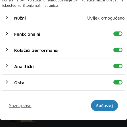
Infantino-va najopasnija ideja dosad:
iskustvo korištenja naših stranica.
Projekt koji je trebao promijeniti
Svjetsko prvenstvo – i završio kao
fiasko
Nužni
Uvijek omogućeno
Funkcionalni
Zanimljivosti
Kolačići performansi
04 Kol 2026
Za 'Paviljon' Dine Mustafića Specijalno
priznanje žirija na XII Green
Analitički
Montenegro International Film Festu
01 Kol 2026
Ostali
Rekli su da će propasti, no postala je
jedna od najuspješnijih glumica
današnjice
Marketinški
Saznaj više
Sačuvaj
27 Srp 2026
Matt Damon: Iz čistog očaja napisali
smo 'Dobrog Willa Huntinga'