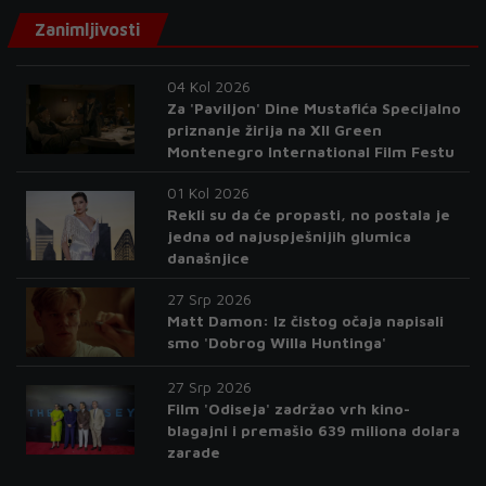
Zanimljivosti
04 Kol 2026
Za 'Paviljon' Dine Mustafića Specijalno
priznanje žirija na XII Green
Montenegro International Film Festu
01 Kol 2026
Rekli su da će propasti, no postala je
jedna od najuspješnijih glumica
današnjice
27 Srp 2026
Matt Damon: Iz čistog očaja napisali
smo 'Dobrog Willa Huntinga'
27 Srp 2026
Film 'Odiseja' zadržao vrh kino-
blagajni i premašio 639 miliona dolara
zarade