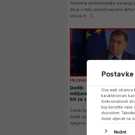
Trenutna epidemiološka situacija
da je u toku period najveće aktivn
virusa in...
Postavke 
MILORAD DODIK
Dodik: Ako banke ne vrate 
Ova web stranica k
milijuna maraka u roku tri m
karakterizirani ka
bit će zatvorene
funkcionalnosti str
koji koristite naše
Čelnik bosanskohercegovačkih Sr
dozvolom. Također
Dodik izjavio je u četvrtak u Banja
može utjecati na is
njegova stra...
Nužni