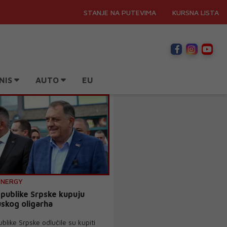
STANJE NA PUTEVIMA
KURSNA LISTA
NIS
AUTO
EU
ENERGY
epublike Srpske kupuju
uskog oligarha
ublike Srpske odlučile su kupiti