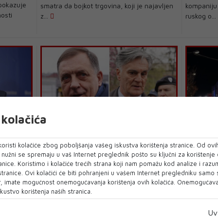
 pokazuje
smatra da bojkot trgovina, koji je najavljen
kompaniju
osti
z...
ruskog o..
kolačića
PODRIVANJE DEJTONSKOG MIROVNOG
RS
SPORAZUMA
750
Tužitelj
oristi kolačiće zbog poboljšanja vašeg iskustva korištenja stranice. Od ovih
Sankcije otkrile Dodikovu radnu
jeseca,
zbog pr
o nužni se spremaju u vaš Internet preglednik pošto su ključni za korištenje
grupu za planiranje otcjepljenja RS
RS"
anice. Koristimo i kolačiće trećih strana koji nam pomažu kod analize i razu
 stranice. Ovi kolačići će biti pohranjeni u vašem Internet pregledniku samo
Ministarstvo finansija Sjedinjenih Američkih
ba Milorad
Premijer 
, imate mogućnost onemogućavanja korištenja ovih kolačića. Onemogućavan
Država (OFAC) je na listu sankcija dodalo
luci da
je Tužilašt
kustvo korištenja naših stranica.
još...
Uv