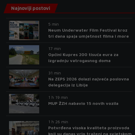
Najnoviji postovi
5 min
Neum Underwater Film Festival kroz
tri dana spaja umjetnost filma i more
17 min
Općini Kupres 200 tisuća eura za
izgradnju vatrogasnog doma
31 min
Na ZEPS 2026 dolazi najveća poslovna
delegacija iz Libije
1 h 19 min
MUP ŽZH nabavio 15 novih vozila
1 h 26 min
Potvrđena visoka kvaliteta proizvoda
koji su danas vrlo traženi na svjetskom