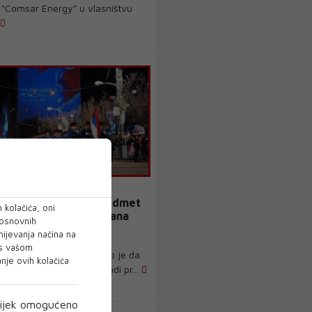
 "Comsar Energy" u vlasništvu
.
stvo BiH formiralo predmet
 kolačića, oni
oslave neustavnog "dana
 osnovnih
mijevanja načina na
 s vašom
RS Radovan Višković kazao je da
je ovih kolačića
vo BiH otvorilo predmet radi pr...
ijek omogućeno