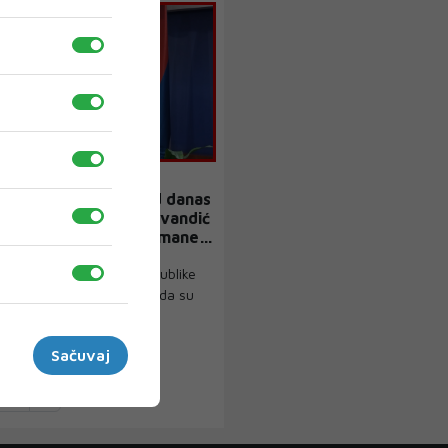
EVANDIĆ
astava i grb Srbije od danas
noj upotrebi u RS. Stevandić
a: Zastave naše, dušmane
ik Narodne skupštine Republike
nad Stevandić objavio je da su
...
Sačuvaj
23
›