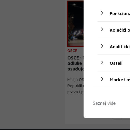
Funkciona
Kolačići
Analitički
OSCE
OSCE: Pozivamo RS da pošt
Ostali
odluke Ustavnog suda BiH,
osuđujemo veličanje ratnih 
Marketin
Misija OSCE-a u Bosni i Hercegovi
Republiku Srpsku da poštuje vlad
prava i pridržav...
Saznaj više
‹
1