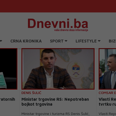
CRNA KRONIKA
SPORT
LIFESTYLE
BIZ
DENIS ŠULIĆ
COMSAR 
ratornih
Ministar trgovine RS: Nepotreban
Vlasti R
bojkot trgovina
tvrtku r
Ministar trgovine i turizma RS Denis Šulić,
Vlasti Rep