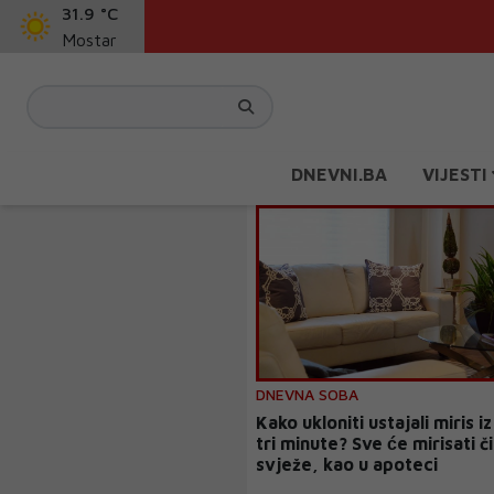
31.9 °C
Mostar
DNEVNI.BA
VIJESTI
DNEVNA SOBA
Kako ukloniti ustajali miris iz
tri minute? Sve će mirisati či
svježe, kao u apoteci