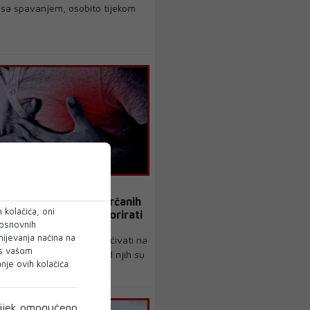
 sa spavanjem, osobito tijekom
ROBLEMI
 otkrio 10 kritičnih srčanih
 kolačića, oni
 koje ne smijete ignorirati
 osnovnih
mijevanja načina na
z simptoma koji mogu upućivati na
 s vašom
ularne probleme i neki od njih su
je ovih kolačića
ijek omogućeno