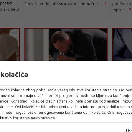
postići
što više vode, ali i sokova koji pomažu či...
poteškoća
to ako se u
toplins...
kolačića
VRUĆINE
SRČANI P
od kojih
Preporuke za visoke tempereture,
Kardiolog
oristi kolačiće zbog poboljšanja vašeg iskustva korištenja stranice. Od ovih
kako se ponašati
simptoma
o nužni se spremaju u vaš Internet preglednik pošto su ključni za korištenje
anice. Koristimo i kolačiće trećih strana koji nam pomažu kod analize i razu
e
Nekoliko preporuka za građane uslijed
Postoji ni
 stranice. Ovi kolačići će biti pohranjeni u vašem Internet pregledniku samo
e, a koje
visokih temperatura. Treba izbjegavati
kardiovask
, imate mogućnost onemogućavanja korištenja ovih kolačića. Onemogućavan
boravak na otvoreno...
opasniji ...
kustvo korištenja naših stranica.
Uv