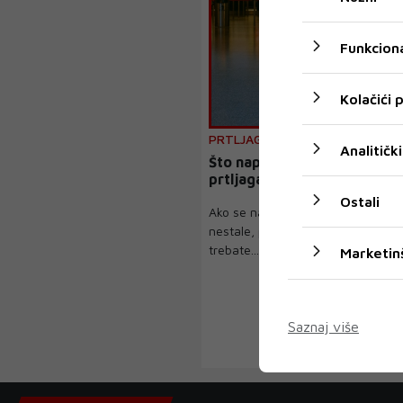
Funkciona
Kolačići
PRTLJAGA
Analitički
Što napraviti kad vam se izg
prtljaga?
Ostali
Ako se nađete u situaciji da su va
nestale, postoji nekoliko ključnih s
trebate...
Marketin
Saznaj više
‹