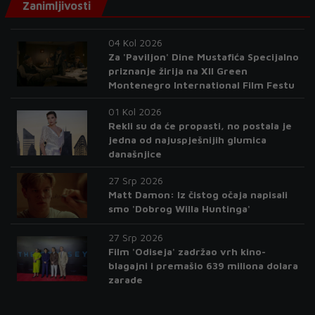
Zanimljivosti
04 Kol 2026
Za 'Paviljon' Dine Mustafića Specijalno
priznanje žirija na XII Green
Montenegro International Film Festu
01 Kol 2026
Rekli su da će propasti, no postala je
jedna od najuspješnijih glumica
današnjice
27 Srp 2026
Matt Damon: Iz čistog očaja napisali
smo 'Dobrog Willa Huntinga'
27 Srp 2026
Film 'Odiseja' zadržao vrh kino-
blagajni i premašio 639 miliona dolara
zarade