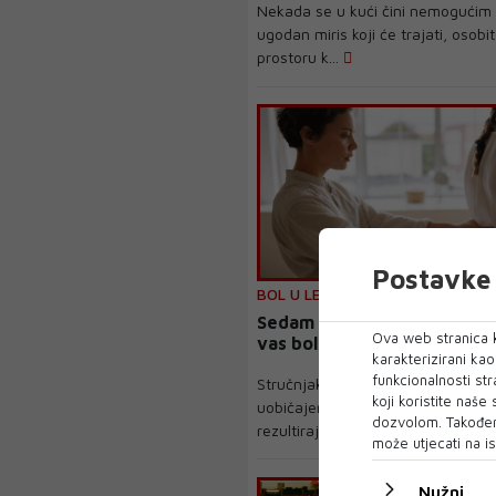
Nekada se u kući čini nemogućim 
ugodan miris koji će trajati, osobi
prostoru k...
Postavke 
BOL U LEĐIMA
Sedam svakodnevnih navika 
Ova web stranica k
vas bole leđa
karakterizirani ka
funkcionalnosti str
Stručnjak za mobilnost podijelio j
koji koristite naše
uobičajene pogreške koje ljudi rad
dozvolom. Također
rezultiraj...
može utjecati na is
Nužni