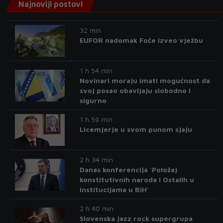
Najnoviji postovi
32 min
EUFOR nadomak Foče izveo vježbu
1 h 54 min
Novinari moraju imati mogućnost da
svoj posao obavljaju slobodno i
sigurno
1 h 59 min
Licemjerje u svom punom sjaju
2 h 34 min
Danas konferencija 'Položaj
konstitutivnih naroda i Ostalih u
institucijama u BiH'
2 h 40 min
Slovenska jazz rock supergrupa