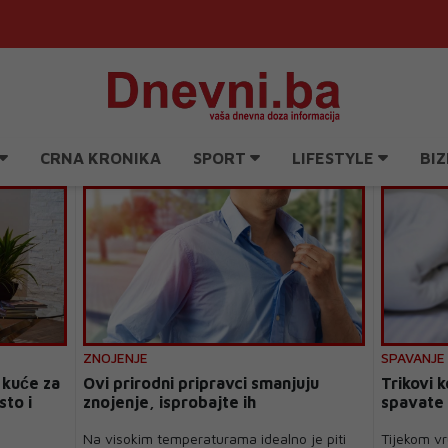
CRNA KRONIKA
SPORT
LIFESTYLE
BIZ
ZNOJENJE
SPAVANJE
 kuće za
Ovi prirodni pripravci smanjuju
Trikovi 
sto i
znojenje, isprobajte ih
spavate 
Na visokim temperaturama idealno je piti
Tijekom vr