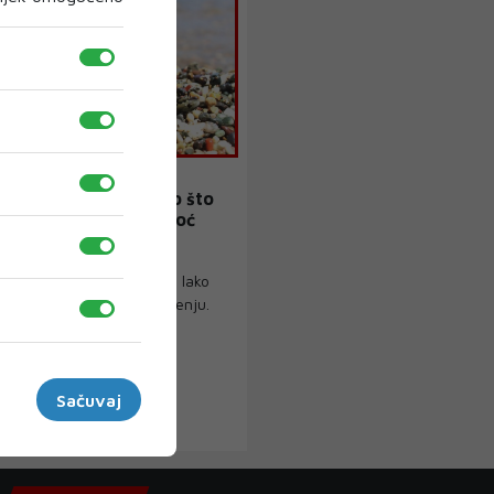
EŽ
e na morskog ježa? Evo što
i i kada potražiti pomoć
goditi da bodlje neće biti lako
da će vam pucati pri izvlačenju.
...
Sačuvaj
›