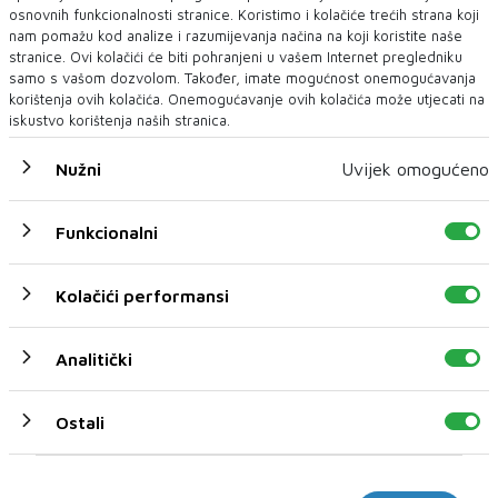
osnovnih funkcionalnosti stranice. Koristimo i kolačiće trećih strana koji
nam pomažu kod analize i razumijevanja načina na koji koristite naše
stranice. Ovi kolačići će biti pohranjeni u vašem Internet pregledniku
samo s vašom dozvolom. Također, imate mogućnost onemogućavanja
korištenja ovih kolačića. Onemogućavanje ovih kolačića može utjecati na
iskustvo korištenja naših stranica.
Nužni
Uvijek omogućeno
INTOLERANCIJA NA GLUTEN
Šest najčešćih znakova intolerancije na gluten
Funkcionalni
Intolerancija na gluten je zdrastveno stanje koje često iscrpljuje
ljude, a pritom mnogi ni ne zn...
Kolačići performansi
Analitički
Ostali
Marketinški