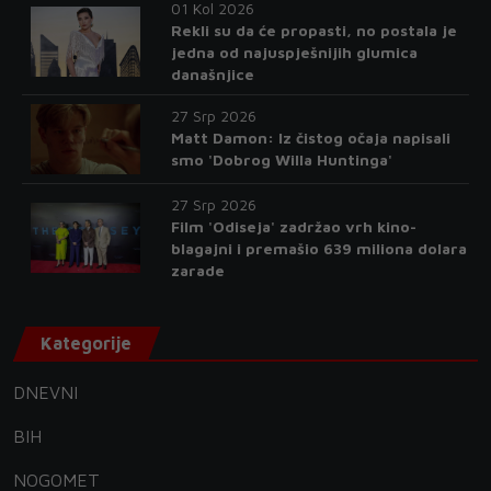
01 Kol 2026
Rekli su da će propasti, no postala je
jedna od najuspješnijih glumica
današnjice
27 Srp 2026
Matt Damon: Iz čistog očaja napisali
smo 'Dobrog Willa Huntinga'
27 Srp 2026
Film 'Odiseja' zadržao vrh kino-
blagajni i premašio 639 miliona dolara
zarade
Kategorije
DNEVNI
BIH
NOGOMET