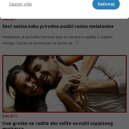
Saznaj više
Sačuvaj
SAVJET
Šest načina kako prirodno podići razinu melatonina
Melatonin je prirodni hormon koji se stvara u epifizi u vašem
mozgu. Često se povezuje sa snom je...
SAVJETI
Ove greške ne radite ako želite osvojiti uspješnog
muškarca