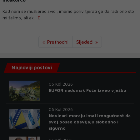
Kad nam se muškarac svidi, imamo poriv tjerati ga da radi ono što
mi želimo, ali ak...
« Prethodni
Sljedeći »
Najnoviji postovi
06 Kol 2026
EUFOR nadomak Foče izveo vježbu
06 Kol 2026
Novinari moraju imati mogućnost da
svoj posao obavljaju slobodno i
sigurno
06 Kol 2026