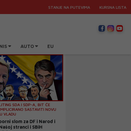
STANJE NA PUTEVIMA
KURSNA LISTA
NIS
AUTO
EU
TING SDA I SDP-A, BIT ĆE
OMPLICIRANO SASTAVITI NOVU
U VLADU
zborni slom za DF i Narod i
Našoj stranci i SBiH