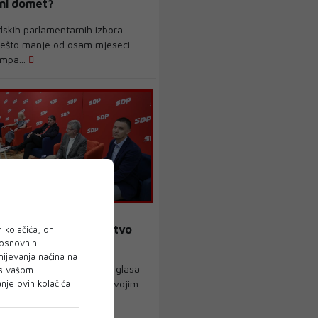
lni domet?
dskih parlamentarnih izbora
nešto manje od osam mjeseci.
ampa...
: SDP bira novo vodstvo
 kolačića, oni
 osnovnih
mijevanja načina na
suće SDP-ovaca s pravom glasa
 s vašom
je ovih kolačića
 u subotu na birališta u svojim
.