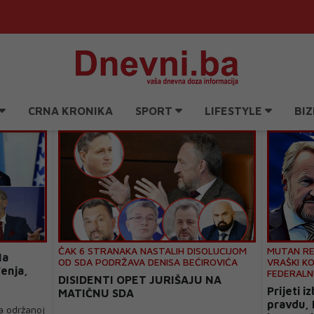
CRNA KRONIKA
SPORT
LIFESTYLE
BIZ
ČAK 6 STRANAKA NASTALIH DISOLUCIJOM
MUTAN REJ
Na
OD SDA PODRŽAVA DENISA BEĆIROVIĆA
VRAŠKI K
enja,
FEDERALN
DISIDENTI OPET JURIŠAJU NA
Prijeti i
MATIČNU SDA
pravdu, 
a održanoj