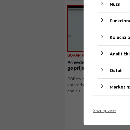
Nužni
Funkciona
Kolačići
Analitički
GORAN KOTUR
Priveden splitski SDP-ovac,
ga prijavila za prijetnje smr
Ostali
GORAN Kotur, bivši predsjednik i t
potpredsjednik splitskog SDP-a, u
Marketin
pod su...
Saznaj više