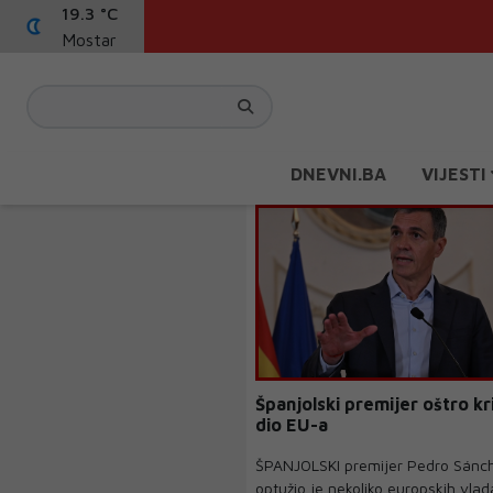
19.3 °C
Mostar
DNEVNI.BA
VIJESTI
Španjolski premijer oštro kri
dio EU-a
ŠPANJOLSKI premijer Pedro Sánc
optužio je nekoliko europskih vlada