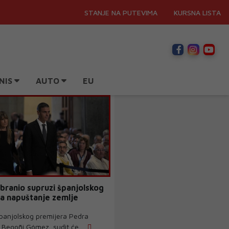
STANJE NA PUTEVIMA
KURSNA LISTA
NIS
AUTO
EU
branio supruzi španjolskog
a napuštanje zemlje
panjolskog premijera Pedra
Begoñi Gómez, sudit će ...