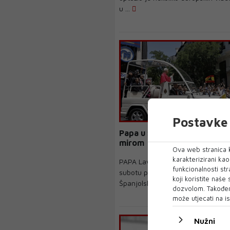
u ...
Postavke 
Papa u Španjolskoj: Svijet v
mirom
Ova web stranica k
karakterizirani ka
PAPA Lav u snažnom je govoru ko
funkcionalnosti str
subotu počeo jednotjedni borava
koji koristite naše
Španjolskoj poz...
dozvolom. Također
može utjecati na is
Nužni