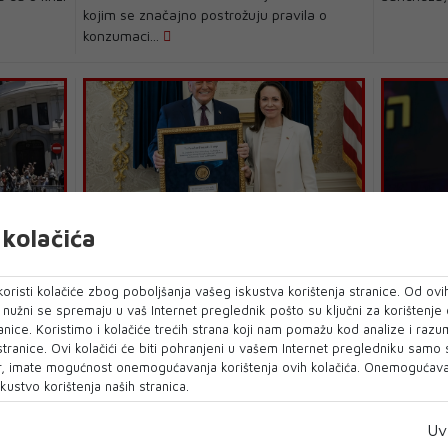
kojim se značajno postrožuju pravila o
konzumaci...
kolačića
api za
Dobitnica Nobela za mir odbila
Netanya
sastati se sa španjolskim
Španjols
oristi kolačiće zbog poboljšanja vašeg iskustva korištenja stranice. Od ovih
premijerom
licemjerj
o nužni se spremaju u vaš Internet preglednik pošto su ključni za korištenje
jim je u
anice. Koristimo i kolačiće trećih strana koji nam pomažu kod analize i razu
lidera svjetske ljevice koji se ovog vikenda
IZRAELSKI
k u
 stranice. Ovi kolačići će biti pohranjeni u vašem Internet pregledniku samo
održava u Barceloni u organizaciji
objavio je 
, imate mogućnost onemogućavanja korištenja ovih kolačića. Onemogućavan
španjolske...
Civilno-voj
kustvo korištenja naših stranica.
Uv