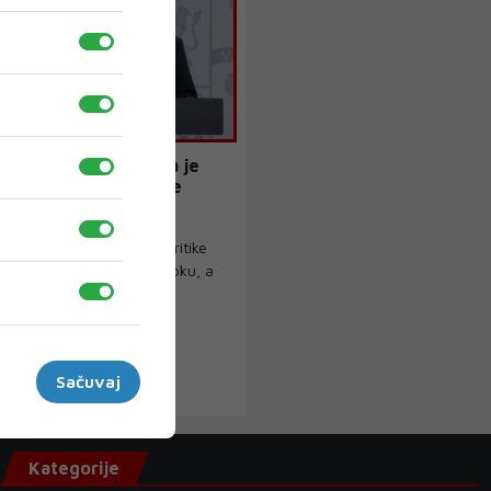
 ministar: "Španjolska je
Iran". Španjolci: "To je
"
 je odbacila izraelske kritike
 o sukobu na Bliskom istoku, a
Sačuvaj
Kategorije