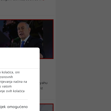
hu zadao udarac
koj: "Neću tolerirati
 kolačića, oni
e i neprijateljstvo"
 osnovnih
mijevanja načina na
 premijer Benjamin Netanyahu
 s vašom
da je isključio Španjolsku iz
je ovih kolačića
...
ijek omogućeno