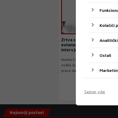
Funkciona
Kolačići
Žrtva silovanja iz Španije je
Analitički
eutanazirana jučer: U posl
intervjuu ispričala da "želi ot
miru i zaustaviti bol"
Ostali
Noelia Castillo (25) iz Barcelone, a
vodila dugu pravnu bitku sa svoj
Marketin
pravo da ...
Saznaj više
Najnoviji postovi