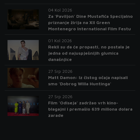
04 Kol 2026
Za 'Paviljon' Dine Mustafića Specijalno
priznanje žirija na XII Green
Montenegro International Film Festu
01 Kol 2026
Rekli su da će propasti, no postala je
jedna od najuspješnijih glumica
današnjice
27 Srp 2026
Matt Damon: Iz čistog očaja napisali
smo 'Dobrog Willa Huntinga'
27 Srp 2026
Film 'Odiseja' zadržao vrh kino-
blagajni i premašio 639 miliona dolara
zarade