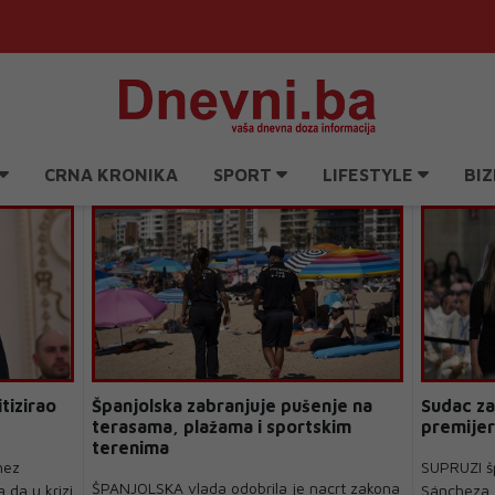
CRNA KRONIKA
SPORT
LIFESTYLE
BIZ
tizirao
Španjolska zabranjuje pušenje na
Sudac za
terasama, plažama i sportskim
premijer
terenima
hez
SUPRUZI š
ŠPANJOLSKA vlada odobrila je nacrt zakona
 da u krizi
Sáncheza, 