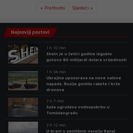
« Prethodni
Sljedeći »
Najnoviji postovi
1 h 10 min
Shein je u četiri godine izgubio
gotovo 80 milijardi dolara vrijednosti
1 h 34 min
Ukrajina upozorava na nove valove
napada. Rusija gomila rakete i brže
dronove
2 h 7 min
Suša ugrožava vodoopskrbu u
Tomislavgradu
2 h 12 min
U brani u zeničkom naselju Kanal