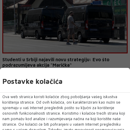
Studenti u Srbiji najavili novu strategiju: Evo što
podrazumijeva akcija "Marička“
Studenti FTN-a u blokadi večeras su najavili novu akciju. Kako je
Postavke kolačića
objavljeno na službenom profil...
Ova web stranica koristi kolačiće zbog poboljšanja vašeg iskustva
korištenja stranice. Od ovih kolačića, oni karakterizirani kao nužni se
spremaju u vaš Internet preglednik pošto su ključni za korištenje
osnovnih funkcionalnosti stranice. Koristimo i kolačiće trećih strana koji
nam pomažu kod analize i razumijevanja načina na koji koristite naše
stranice. Ovi kolačići će biti pohranjeni u vašem Internet pregledniku
samo s vašom dozvolom. Također, imate mogućnost onemogućavanja