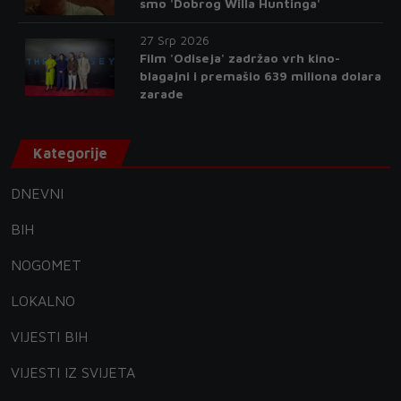
smo 'Dobrog Willa Huntinga'
27 Srp 2026
Film 'Odiseja' zadržao vrh kino-
blagajni i premašio 639 miliona dolara
zarade
Kategorije
DNEVNI
BIH
NOGOMET
LOKALNO
VIJESTI BIH
VIJESTI IZ SVIJETA