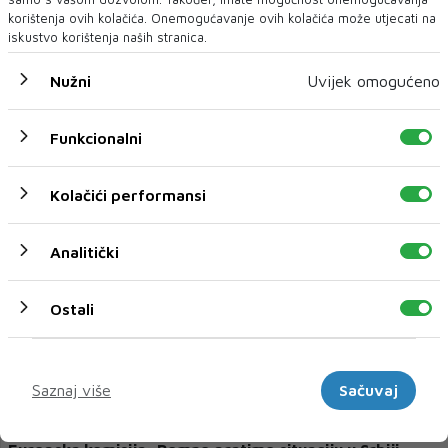
korištenja ovih kolačića. Onemogućavanje ovih kolačića može utjecati na
iskustvo korištenja naših stranica.
Nužni
Uvijek omogućeno
SRBIJA
U Srbiji građani i studenti nastavili prosvjedne blokade
Funkcionalni
Građani i studenti u srijedu ujutro povremeno blokiraju pojedine
ulice u Beogradu, a više od 30 l...
Kolačići performansi
Analitički
Ostali
Marketinški
Saznaj više
Sačuvaj
"POZIVAMO NA ISTRAGU"