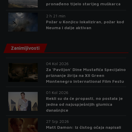
pronađeno tijelo starijeg muškarca
2 h 21 min
Požar u Konjicu lokaliziran, požar kod
Neuma i dalje aktivan
Zanimljivosti
04 Kol 2026
Za 'Paviljon' Dine Mustafića Specijalno
priznanje žirija na XII Green
Montenegro International Film Festu
01 Kol 2026
Rekli su da će propasti, no postala je
jedna od najuspješnijih glumica
današnjice
27 Srp 2026
Matt Damon: Iz čistog očaja napisali