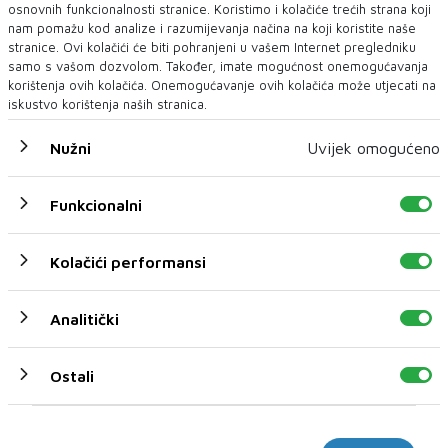
osnovnih funkcionalnosti stranice. Koristimo i kolačiće trećih strana koji
nam pomažu kod analize i razumijevanja načina na koji koristite naše
stranice. Ovi kolačići će biti pohranjeni u vašem Internet pregledniku
samo s vašom dozvolom. Također, imate mogućnost onemogućavanja
korištenja ovih kolačića. Onemogućavanje ovih kolačića može utjecati na
iskustvo korištenja naših stranica.
Nužni
Uvijek omogućeno
MARIJA ZAHAROVA
Zaharova: Uvjereni smo da su Srbi svjesni rizika
Funkcionalni
povezanih s prodajom oružja Ukrajini
Moskva je primila k znanju komentare srpskog predsjednika
Kolačići performansi
Aleksandra Vučića o reviziji odredbi ...
Analitički
Ostali
Marketinški