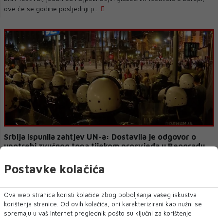
ove će se godine posljednji p...
Srbija ispunila zahtjev UN-a: Dostavila je odgovor o
upotrebi zvučnog topa tijekom prosvjeda u Beogradu
Srbija je dostavila odgovor Ujedinjenim narodima povodom
Postavke kolačića
navodne upotrebe akustičnog oružja tijek...
Ova web stranica koristi kolačiće zbog poboljšanja vašeg iskustva
korištenja stranice. Od ovih kolačića, oni karakterizirani kao nužni se
spremaju u vaš Internet preglednik pošto su ključni za korištenje