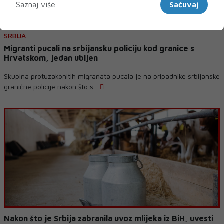
Saznaj više
Sačuvaj
SRBIJA
Migranti pucali na srbijansku policiju kod granice s
Hrvatskom, jedan ubijen
Skupina protuzakonitih migranata pucala je na pripadnike srbijanske
granične policije nakon što s...
Nakon što je Srbija zabranila uvoz mlijeka iz BiH, uvesti