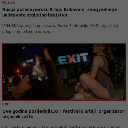
RUSIJA
Rusija poslala poruku Srbiji: Kukavice, zbog pohlepe
uništavate stoljetno bratstvo
VANJSKA obavještajna služba Ruske Federacije (SVR) objavila je
priopćenje u kojem optužuje...
EXIT
Ove godine posljednji EXIT festival u Srbiji, organizatori
objasnili zašto
EXIT festival, jedan od najpoznatijih glazbenih festivala u Europi,