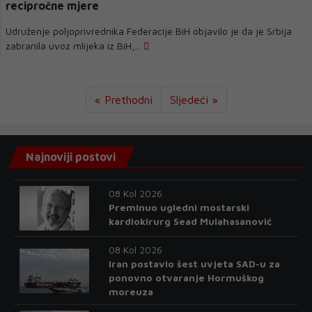
recipročne mjere
Udruženje poljoprivrednika Federacije BiH objavilo je da je Srbija
zabranila uvoz mlijeka iz BiH,...
« Prethodni
Sljedeći »
Najnoviji postovi
08 Kol 2026
Preminuo ugledni mostarski
kardiokirurg Sead Mulahasanović
08 Kol 2026
Iran postavio šest uvjeta SAD-u za
ponovno otvaranje Hormuškog
moreuza