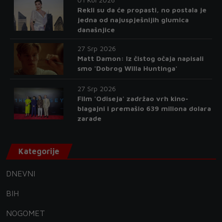
Rekli su da će propasti, no postala je
jedna od najuspješnijih glumica
današnjice
27 Srp 2026
Matt Damon: Iz čistog očaja napisali
smo 'Dobrog Willa Huntinga'
27 Srp 2026
Film 'Odiseja' zadržao vrh kino-
blagajni i premašio 639 miliona dolara
zarade
Kategorije
DNEVNI
BIH
NOGOMET