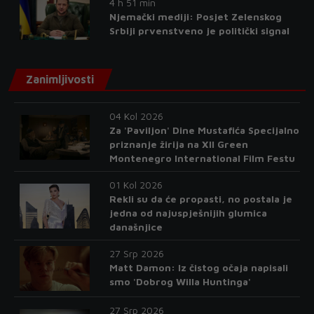
4 h 51 min
Njemački mediji: Posjet Zelenskog
Srbiji prvenstveno je politički signal
Zanimljivosti
04 Kol 2026
Za 'Paviljon' Dine Mustafića Specijalno
priznanje žirija na XII Green
Montenegro International Film Festu
01 Kol 2026
Rekli su da će propasti, no postala je
jedna od najuspješnijih glumica
današnjice
27 Srp 2026
Matt Damon: Iz čistog očaja napisali
smo 'Dobrog Willa Huntinga'
27 Srp 2026