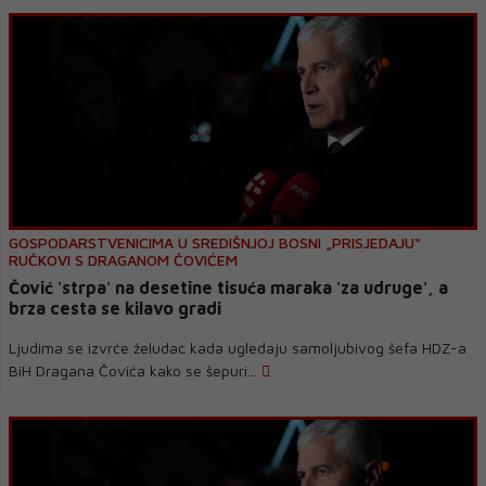
GOSPODARSTVENICIMA U SREDIŠNJOJ BOSNI „PRISJEDAJU“
RUČKOVI S DRAGANOM ČOVIĆEM
Čović 'strpa' na desetine tisuća maraka 'za udruge', a
brza cesta se kilavo gradi
Ljudima se izvrće želudac kada ugledaju samoljubivog šefa HDZ-a
BiH Dragana Čovića kako se šepuri...