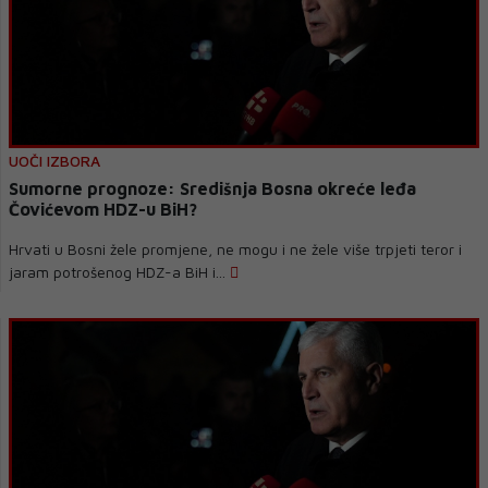
UOČI IZBORA
Sumorne prognoze: Središnja Bosna okreće leđa
Čovićevom HDZ-u BiH?
Hrvati u Bosni žele promjene, ne mogu i ne žele više trpjeti teror i
jaram potrošenog HDZ-a BiH i...