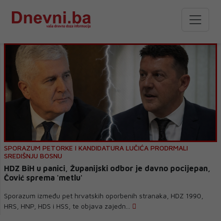
SPORAZUM PETORKE I KANDIDATURA LUČIĆA PRODRMALI
SREDIŠNJU BOSNU
HDZ BiH u panici, Županijski odbor je davno pocijepan,
Čović sprema 'metlu'
Sporazum između pet hrvatskih oporbenih stranaka, HDZ 1990,
HRS, HNP, HDS i HSS, te objava zajedn...