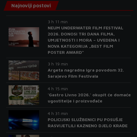
Najnoviji postovi
3 h 11 min
NEUM UNDERWATER FILM FESTIVAL
2026. DONOSI TRI DANA FILMA,
UMJETNOSTI I MORA – UVEDENA I
NOVA KATEGORIJA „BEST FILM
POSTER AWARD“
3 h 19 min
Argeta nagradna igra povodom 32.
Sarajevo Film Festivala
4 h 15 min
'Gastro Livno 2026.' okupit će domaće
ugostitelje i proizvođače
4 h 31 min
POLICIJSKI SLUŽBENICI PU POSUŠJE
RASVIJETLILI KAZNENO DJELO KRAĐE