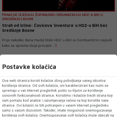
FRAKCIJE IZJEDAJU ŽUPANIJSKU ORGANIZACIJU HDZ-A BIH U
SREDIŠNJOJ BOSNI
Strah od istine: Čovićeva 'inventura' u HDZ-u BiH bez
Središnje Bosne
Prije nekoliko dana mediji bliski HDZ-u BiH su bombastično najavili
kako se sprema oluja provjetr...
Postavke kolačića
Ova web stranica koristi kolačiće zbog poboljšanja vašeg iskustva
korištenja stranice. Od ovih kolačića, oni karakterizirani kao nužni se
spremaju u vaš Internet preglednik pošto su ključni za korištenje
osnovnih funkcionalnosti stranice. Koristimo i kolačiće trećih strana koji
nam pomažu kod analize i razumijevanja načina na koji koristite naše
stranice. Ovi kolačići će biti pohranjeni u vašem Internet pregledniku
samo s vašom dozvolom. Također, imate mogućnost onemogućavanja
DAME U POLITICI
korištenja ovih kolačića. Onemogućavanje ovih kolačića može utjecati na