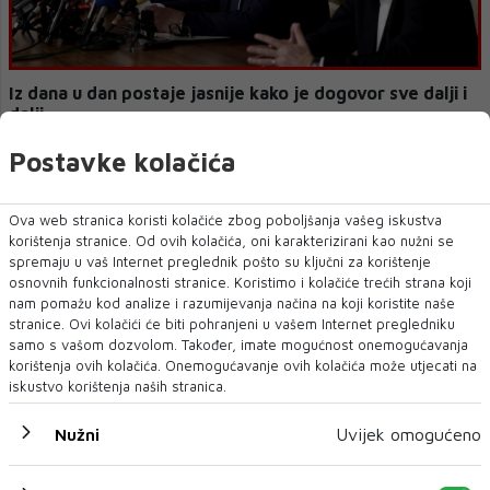
Iz dana u dan postaje jasnije kako je dogovor sve dalji i
dalji
Postavke kolačića
Ova web stranica koristi kolačiće zbog poboljšanja vašeg iskustva
korištenja stranice. Od ovih kolačića, oni karakterizirani kao nužni se
spremaju u vaš Internet preglednik pošto su ključni za korištenje
osnovnih funkcionalnosti stranice. Koristimo i kolačiće trećih strana koji
nam pomažu kod analize i razumijevanja načina na koji koristite naše
stranice. Ovi kolačići će biti pohranjeni u vašem Internet pregledniku
samo s vašom dozvolom. Također, imate mogućnost onemogućavanja
korištenja ovih kolačića. Onemogućavanje ovih kolačića može utjecati na
iskustvo korištenja naših stranica.
PRITISAK RASTE Dodik 'udario' na Amerikance i 'Trojku'
Nužni
Uvijek omogućeno