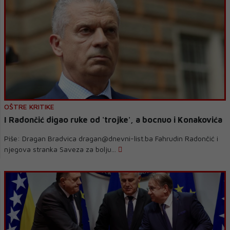
OŠTRE KRITIKE
I Radončić digao ruke od 'trojke', a bocnuo i Konakovića
Piše: Dragan Bradvica dragan@dnevni-list.ba Fahrudin Radončić i
njegova stranka Saveza za bolju...