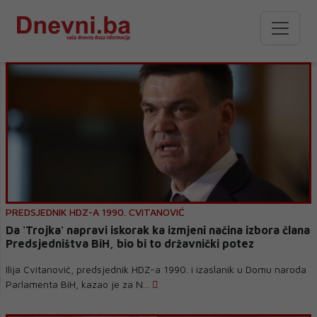
PREDSJEDNIK HDZ-A 1990. CVITANOVIĆ
Da 'Trojka' napravi iskorak ka izmjeni načina izbora člana
Predsjedništva BiH, bio bi to državnički potez
Ilija Cvitanović, predsjednik HDZ-a 1990. i izaslanik u Domu naroda
Parlamenta BiH, kazao je za N...