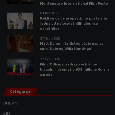
Montenegro International Film Festu
01 Kol 2026
Rekli su da će propasti, no postala je
jedna od najuspješnijih glumica
današnjice
27 Srp 2026
Matt Damon: Iz čistog očaja napisali
smo 'Dobrog Willa Huntinga'
27 Srp 2026
Film 'Odiseja' zadržao vrh kino-
blagajni i premašio 639 miliona dolara
zarade
Kategorije
DNEVNI
BIH