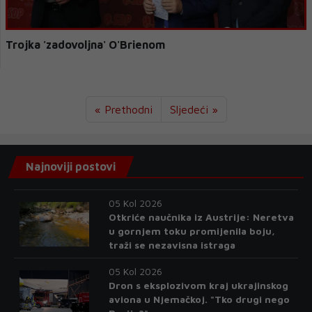
Trojka 'zadovoljna' O'Brienom
« Prethodni
Sljedeći »
Najnoviji postovi
05 Kol 2026
Otkriće naučnika iz Austrije: Neretva
u gornjem toku promijenila boju,
traži se nezavisna istraga
05 Kol 2026
Dron s eksplozivom kraj ukrajinskog
aviona u Njemačkoj. "Tko drugi nego