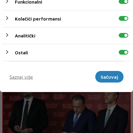
Funkcionalni
Kolačići performansi
Analitički
Ostali
Novi zaplet u novoj epizodi tragikomedije 'Sve za
fotelju'
Marketinški
Saznaj više
Sačuvaj