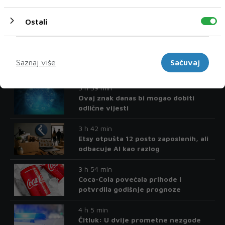
Najnoviji postovi
Ostali
3 h 29 min
Predložen jednomjesečni pritvor za
Marketinški
osumnjičenog za prevaru tešku oko
Saznaj više
Sačuvaj
42.000 KM
3 h 39 min
Ovaj znak danas bi mogao dobiti
odlične vijesti
3 h 42 min
Etsy otpušta 12 posto zaposlenih, ali
odbacuje AI kao razlog
3 h 54 min
Coca-Cola povećala prihode i
potvrdila godišnje prognoze
4 h 5 min
Čitluk: U dvije prometne nezgode