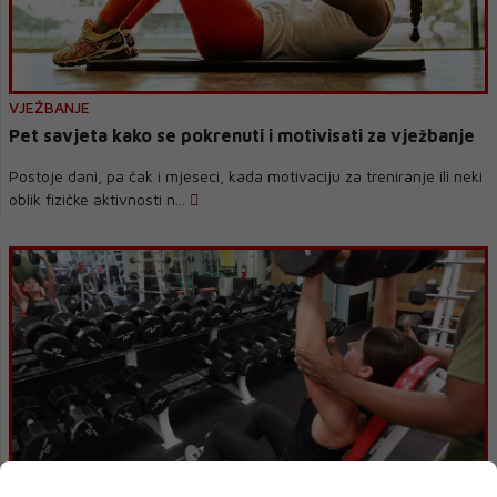
VJEŽBANJE
Pet savjeta kako se pokrenuti i motivisati za vježbanje
Postoje dani, pa čak i mjeseci, kada motivaciju za treniranje ili neki
oblik fizičke aktivnosti n...
ASTROLOGIJA