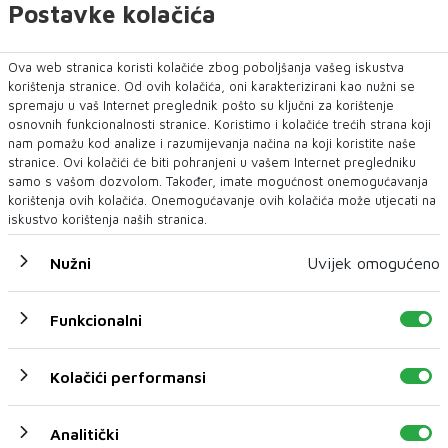
Postavke kolačića
Tri znaka Zodijaka koja će u svibnju početi intenzivno
vježbati da se pripreme za ljeto
Kako se ljeto sve više bliži, puno ljudi razmišlja o promjeni životnog
Ova web stranica koristi kolačiće zbog poboljšanja vašeg iskustva
korištenja stranice. Od ovih kolačića, oni karakterizirani kao nužni se
stila, zdravijoj prehrani ...
spremaju u vaš Internet preglednik pošto su ključni za korištenje
osnovnih funkcionalnosti stranice. Koristimo i kolačiće trećih strana koji
nam pomažu kod analize i razumijevanja načina na koji koristite naše
stranice. Ovi kolačići će biti pohranjeni u vašem Internet pregledniku
samo s vašom dozvolom. Također, imate mogućnost onemogućavanja
korištenja ovih kolačića. Onemogućavanje ovih kolačića može utjecati na
iskustvo korištenja naših stranica.
Nužni
Uvijek omogućeno
Funkcionalni
Kako vježbati sa svojim psom
Kolačići performansi
Analitički