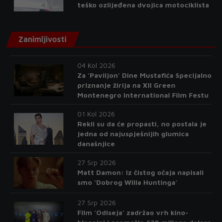
teško ozlijeđena dvojica motociklista
Zanimljivosti
04 Kol 2026
Za 'Paviljon' Dine Mustafića Specijalno
priznanje žirija na XII Green
Montenegro International Film Festu
01 Kol 2026
Rekli su da će propasti, no postala je
jedna od najuspješnijih glumica
današnjice
27 Srp 2026
Matt Damon: Iz čistog očaja napisali
smo 'Dobrog Willa Huntinga'
27 Srp 2026
Film 'Odiseja' zadržao vrh kino-