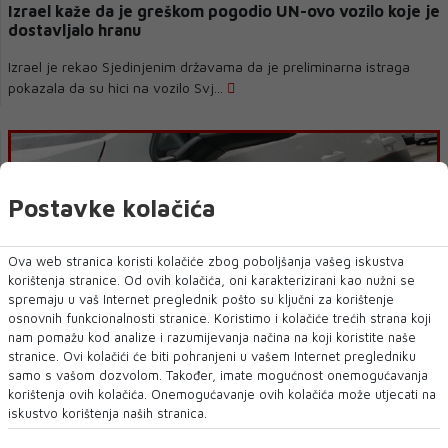
Izrael kaže da je greškom pogodio UN-ovo vozilo koje je
dostavljalo hranu
Izrael je rekao Sjedinjenim državama da je preliminarna istraga
pokazala da su hici na vozilo Svj...
Postavke kolačića
Ova web stranica koristi kolačiće zbog poboljšanja vašeg iskustva
korištenja stranice. Od ovih kolačića, oni karakterizirani kao nužni se
spremaju u vaš Internet preglednik pošto su ključni za korištenje
osnovnih funkcionalnosti stranice. Koristimo i kolačiće trećih strana koji
nam pomažu kod analize i razumijevanja načina na koji koristite naše
POLICIJA
stranice. Ovi kolačići će biti pohranjeni u vašem Internet pregledniku
Sarajliji oduzeto vozilo zbog 27.000 KM neplaćenih kazni
samo s vašom dozvolom. Također, imate mogućnost onemogućavanja
korištenja ovih kolačića. Onemogućavanje ovih kolačića može utjecati na
Noćas oko 02.00 sati u na magistralnom putu M-17, općina Hadžići,
iskustvo korištenja naših stranica.
policijski službenici PS Hadžić...