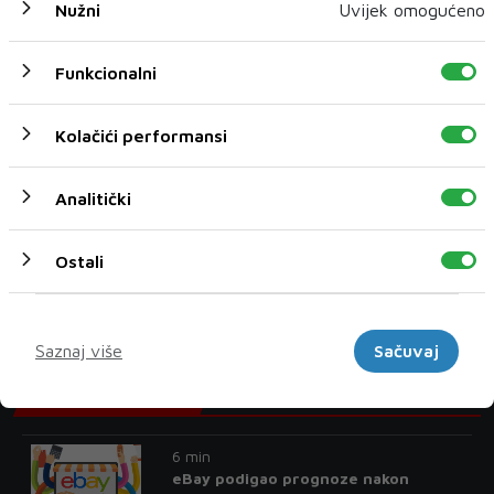
Nužni
Uvijek omogućeno
Funkcionalni
Kolačići performansi
Analitički
Ostali
Ministarstvo izmijenilo Pravilnik o registraciji vozila
Marketinški
Saznaj više
Sačuvaj
Najnoviji postovi
6 min
eBay podigao prognoze nakon