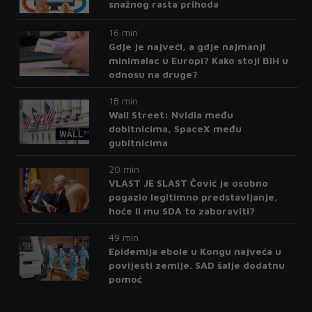
snažnog rasta prihoda
16 min
Gdje je najveći, a gdje najmanji
minimalac u Europi? Kako stoji BiH u
odnosu na druge?
18 min
Wall Street: Nvidia među
dobitnicima, SpaceX među
gubitnicima
20 min
VLAST JE SLAST Čović je osobno
pogazio legitimno predstavljanje,
hoće li mu SDA to zaboraviti?
49 min
Epidemija ebole u Kongu najveća u
povijesti zemlje. SAD šalje dodatnu
pomoć