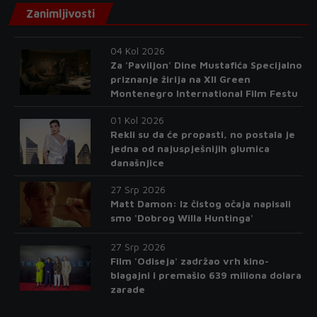
Zanimljivosti
04 Kol 2026
Za 'Paviljon' Dine Mustafića Specijalno
priznanje žirija na XII Green
Montenegro International Film Festu
01 Kol 2026
Rekli su da će propasti, no postala je
jedna od najuspješnijih glumica
današnjice
27 Srp 2026
Matt Damon: Iz čistog očaja napisali
smo 'Dobrog Willa Huntinga'
27 Srp 2026
Film 'Odiseja' zadržao vrh kino-
blagajni i premašio 639 miliona dolara
zarade