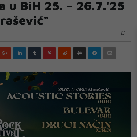
 u BiH 25. – 26.7.'25
rašević“
Google
LinkedIn
Tumblr
Pinterest
Reddit
Print
Telegram
Email
plus