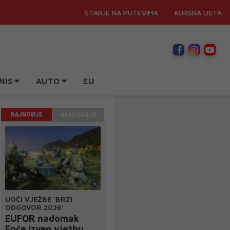
STANJE NA PUTEVIMA
KURSNA LISTA
NIS
AUTO
EU
NAJNOVIJE
NAJČITANIJE
UOČI VJEŽBE 'BRZI
ODGOVOR 2026'
EUFOR nadomak
Foče izveo vježbu