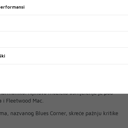
avili pod imenom Drugi način (ime uzimaju po
 performansi
a Lorce, "Na drugi način"). Polovinom 1975.
j prvi studijski album Drugi način, kojim su
jili veliki broj obožavatelja. U decenijama
 band su prošli mnogi vrhunski muzičari. Singlovi
ostali su bezvremenske pjesme, pečat jedne
arstvo samoće", "Lile su kiše", "Stari grad",
ški
ćaj mi proljeće"...
 titulu „Otac bluesa u Madridu“.
di sa bendom
Tonky Blues Band
, kvartetom koji
 harmoniku. Njihovo muzičko usmjerenje je pod
a i Fleetwood Mac.
ma, nazvanog Blues Corner, skreće pažnju kritike