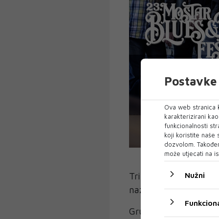
Postavke 
Ova web stranica k
karakterizirani ka
funkcionalnosti str
koji koristite naše
dozvolom. Također
može utjecati na is
Tri člana Požgajec - M
Nužni
nazivom Novi akordi.
Funkciona
Grupa je u tom periodu