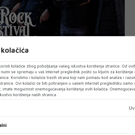
kolačića
oristi kolačiće zbog poboljšanja vašeg iskustva korištenja stranice. Od ovih
o nužni se spremaju u vaš Internet preglednik pošto su ključni za korištenje
anice. Koristimo i kolačiće trećih strana koji nam pomažu kod analize i razu
 stranice. Ovi kolačići će biti pohranjeni u vašem Internet pregledniku samo
, imate mogućnost onemogućavanja korištenja ovih kolačića. Onemogućavan
kustvo korištenja naših stranica.
ekić - Kurtović, bili su članovi benda pod
Uv
lni
 objavila dvije singl ploče, da bi 9.10.1974.