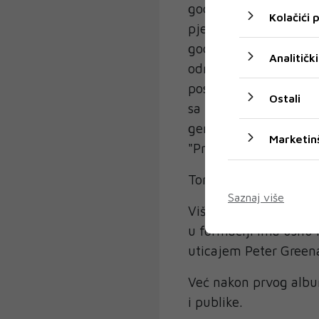
godine karijeru nast
Kolačići
pjesmi Federica Garcí
godine objavljuju svo
Analitički
odmah po izlasku osvo
postojanja, kroz ovaj
Ostali
sa njihovih albuma p
generacije: „Opet“, "C
Marketin
"Prođe ovaj dan", "Obe
Tonky de la Peña nosi
Saznaj više
Više od 30 godina ra
u formaciji ima usnu
uticajem Peter Green
Već nakon prvog albu
i publike.