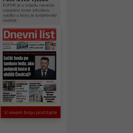
EUFOR je u srijedu navečer
uspješno izveo združenu
vježbu u kojoj je sudjelovalo
osoblje...
U novom broju pročitajte