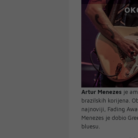
Artur Menezes
je ame
brazilskih korijena. 
najnoviji, Fading Awa
Menezes je dobio Gre
bluesu.