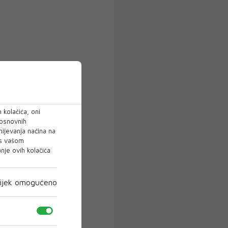
 kolačića, oni
 osnovnih
mijevanja načina na
 s vašom
je ovih kolačića
ijek omogućeno