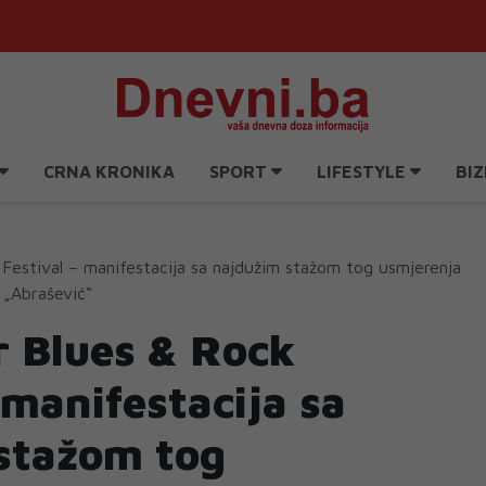
CRNA KRONIKA
SPORT
LIFESTYLE
BIZ
Festival – manifestacija sa najdužim stažom tog usmjerenja
 „Abrašević“
r Blues & Rock
 manifestacija sa
stažom tog