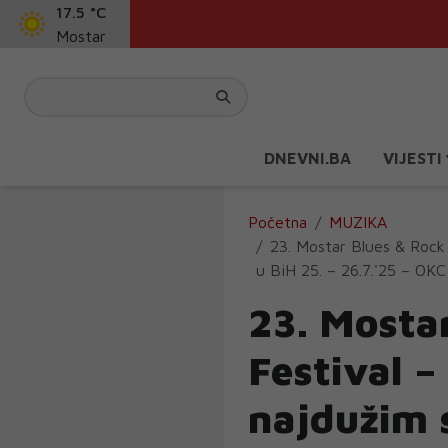
17.5 °C
Mostar
DNEVNI.BA
VIJESTI
Početna
MUZIKA
23. Mostar Blues & Rock 
u BiH 25. – 26.7.'25 – OKC
23. Mosta
Festival –
najdužim 