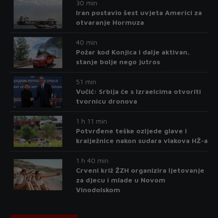
30 min
Iran postavio šest uvjeta Americi za
otvaranje Hormuza
40 min
Požar kod Konjica i dalje aktivan,
stanje bolje nego jutros
51 min
Vučić: Srbija će s Izraelcima otvoriti
tvornicu dronova
1 h 11 min
Potvrđene teške ozljede glave i
kralježnice nakon sudara vlakova HŽ-a
1 h 40 min
Crveni križ ŽZH organizira ljetovanje
za djecu i mlade u Novom
Vinodolskom