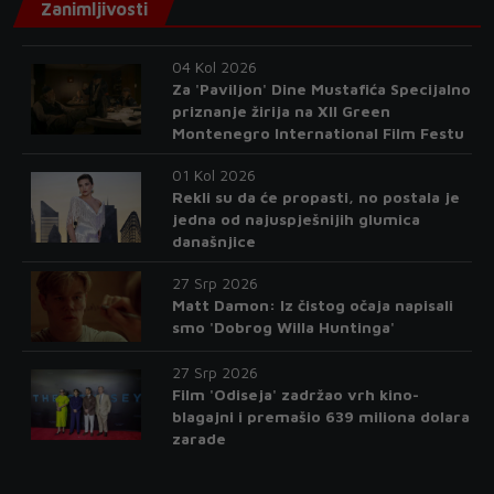
Zanimljivosti
04 Kol 2026
Za 'Paviljon' Dine Mustafića Specijalno
priznanje žirija na XII Green
Montenegro International Film Festu
01 Kol 2026
Rekli su da će propasti, no postala je
jedna od najuspješnijih glumica
današnjice
27 Srp 2026
Matt Damon: Iz čistog očaja napisali
smo 'Dobrog Willa Huntinga'
27 Srp 2026
Film 'Odiseja' zadržao vrh kino-
blagajni i premašio 639 miliona dolara
zarade