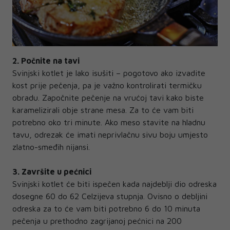
2. Počnite na tavi
Svinjski kotlet je lako isušiti – pogotovo ako izvadite
kost prije pečenja, pa je važno kontrolirati termičku
obradu. Započnite pečenje na vrućoj tavi kako biste
karamelizirali obje strane mesa. Za to će vam biti
potrebno oko tri minute. Ako meso stavite na hladnu
tavu, odrezak će imati neprivlačnu sivu boju umjesto
zlatno-smeđih nijansi.
3. Završite u pećnici
Svinjski kotlet će biti ispečen kada najdeblji dio odreska
dosegne 60 do 62 Celzijeva stupnja. Ovisno o debljini
odreska za to će vam biti potrebno 6 do 10 minuta
pečenja u prethodno zagrijanoj pećnici na 200