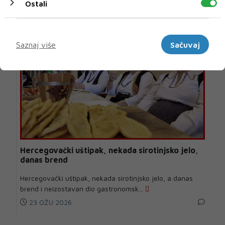
Ostali
GASTRO
Marketinški
Saznaj više
Sačuvaj
Hercegovački uštipak, nekada sirotinjsko jelo,
danas brend
Hercegovački uštipak, nekada sirotinjsko jelo, a danas
brend i neizostavan dio gastronomsk...
23 OŽU 2026