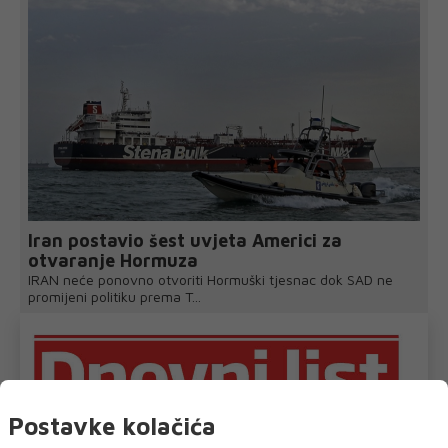
Iran postavio šest uvjeta Americi za
otvaranje Hormuza
IRAN neće ponovno otvoriti Hormuški tjesnac dok SAD ne
promijeni politiku prema T...
Postavke kolačića