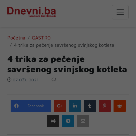
Početna
GASTRO
4 trika za pečenje savršenog svinjskog kotleta
4 trika za pečenje
savršenog svinjskog kotleta
07 OŽU 2021
Google
LinkedIn
Tumblr
Pinterest
Redd
Facebook
plus
Print
Telegram
Email