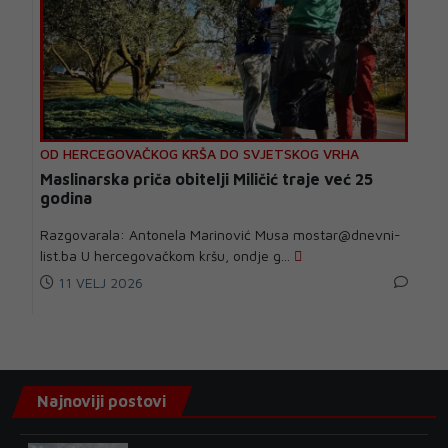
OD HERCEGOVAČKOG KRŠA DO SVJETSKOG VRHA
Maslinarska priča obitelji Miličić traje već 25
godina
Razgovarala: Antonela Marinović Musa mostar@dnevni-
list.ba U hercegovačkom kršu, ondje g...
11 VELJ 2026
Najnoviji postovi