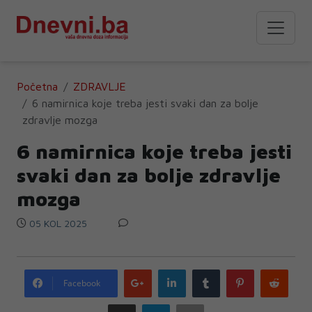
Početna
ZDRAVLJE
6 namirnica koje treba jesti svaki dan za bolje
zdravlje mozga
6 namirnica koje treba jesti
svaki dan za bolje zdravlje
mozga
05 KOL 2025
Google
LinkedIn
Tumblr
Pinterest
Redd
Facebook
plus