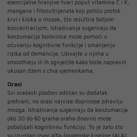
esencijalne hranjive tvari poput vitamina C i K,
mangana i fitonutrijenata koji potiču protok
krvi i kisika u mozak, što rezultira boljom
koncentracijom. Istraživanja sugeriraju da
konzumacija borovnica može pomoći u
očuvanju kognitivne funkcije i smanjenju
rizika od demencije. Uživajte u njima u
smoothieju ili ih zgnječite kako biste napravili
ukusan džem s chia sjemenkama.
Orasi
Svi orašasti plodovi odličan su dodatak
prehrani, no orasi najviše doprinose zdravlju
mozga. Istraživanja sugeriraju da konzumacija
oko 30 do 60 grama oraha dnevno može
poboljšati kognitivnu funkciju. To je zato što
su izvrstan izvor alfa-linolenske kiseline (ALA),