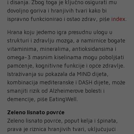
i disanja. Zbog toga je ključno osigurati mu
dovoljno goriva i hranjivih tvari kako bi
ispravno funkcionirao i ostao zdrav, piše
index
.
Hrana koju jedemo igra presudnu ulogu u
strukturi i zdravlju mozga, a namirnice bogate
vitaminima, mineralima, antioksidansima i
omega-3 masnim kiselinama mogu poboljšati
pamćenje, kognitivne funkcije i opće zdravlje.
Istraživanja su pokazala da MIND dijeta,
kombinacija mediteranske i DASH dijete, može
smanjiti rizik od Alzheimerove bolesti i
demencije, piše EatingWell.
Zeleno lisnato povrće
Zeleno lisnato povrće, poput kelja i špinata,
prava je riznica hranjivih tvari, uključujući