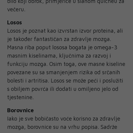
bilo koji obrok, primjerice u slanom quicheu za
večeru.
Losos
Losos je poznat kao izvrstan izvor proteina, ali
je također fantastičan za zdravlje mozga.
Masna riba poput lososa bogata je omega-3
masnim kiselinama, ključnima za razvoj i
funkciju mozga. Osim toga, ove masne kiseline
povezane su sa smanjenjem rizika od srčanih
bolesti i artritisa. Losos se može peći i poslužiti
s obiljem povrća ili dodati u omiljeno jelo od
tjestenine.
Borovnice
Iako je sve bobičasto voće korisno za zdravlje
mozga, borovnice su na vrhu popisa. Sadrže