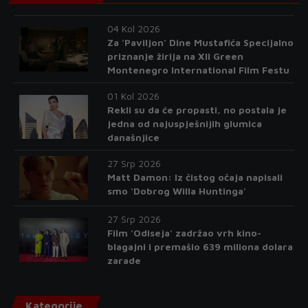
04 Kol 2026
Za 'Paviljon' Dine Mustafića Specijalno
priznanje žirija na XII Green
Montenegro International Film Festu
01 Kol 2026
Rekli su da će propasti, no postala je
jedna od najuspješnijih glumica
današnjice
27 Srp 2026
Matt Damon: Iz čistog očaja napisali
smo 'Dobrog Willa Huntinga'
27 Srp 2026
Film 'Odiseja' zadržao vrh kino-
blagajni i premašio 639 miliona dolara
zarade
Kategorije