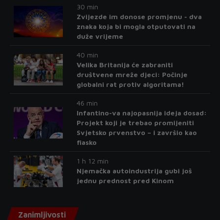
30 min
Zvijezde im donose promjenu - dva
znaka koja bi mogla otputovati na
duže vrijeme
40 min
Velika Britanija će zabraniti
društvene mreže djeci: Počinje
globalni rat protiv algoritama!
46 min
Infantino-va najopasnija ideja dosad:
Projekt koji je trebao promijeniti
Svjetsko prvenstvo – i završio kao
fiasko
1 h 12 min
Njemačka autoindustrija gubi još
jednu prednost pred Kinom
Zanimljivosti