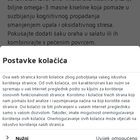
biljne omega-3 masne kiseline koja pomaže u
suzbijanju kognitivnog propadanja
smanjenjem upala i oksidativnog stresa.
Pokušajte dodati šaku oraha u salatu ili ih
kombinirajte s pečenim povrćem.
Postavke kolačića
Ova web stranica koristi kolačiće zbog poboljšanja vašeg iskustva
HRANA
korištenja stranice. Od ovih kolačića, oni karakterizirani kao nužni se
spremaju u vaš Internet preglednik pošto su ključni za korištenje
osnovnih funkcionalnosti stranice. Koristimo i kolačiće trećih strana koji
nam pomažu kod analize i razumijevanja načina na koji koristite naše
NAJNOVIJE
NAJČITANIJE
stranice. Ovi kolačići će biti pohranjeni u vašem Internet pregledniku
samo s vašom dozvolom. Također, imate mogućnost onemogućavanja
korištenja ovih kolačića. Onemogućavanje ovih kolačića može utjecati na
iskustvo korištenja naših stranica.
Nužni
Uvijek omogućeno