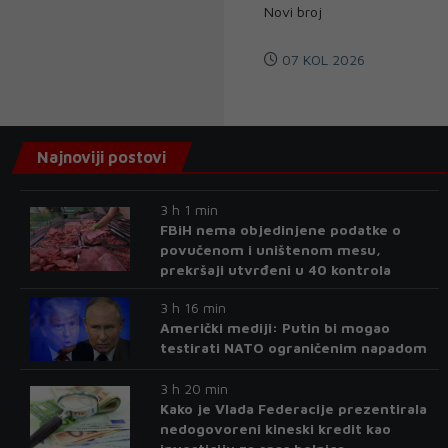
Novi broj
07 KOL 2026
Najnoviji postovi
3 h 1 min
FBiH nema objedinjene podatke o
povučenom i uništenom mesu,
prekršaji utvrđeni u 40 kontrola
3 h 16 min
Američki mediji: Putin bi mogao
testirati NATO ograničenim napadom
3 h 20 min
Kako je Vlada Federacije prezentirala
nedogovoreni kineski kredit kao