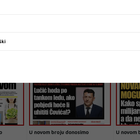
ški
o
U novom broju donosimo
U novom 