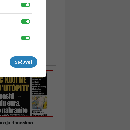
Sačuvaj
broju donosimo