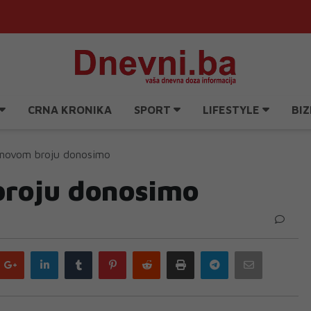
CRNA KRONIKA
SPORT
LIFESTYLE
BIZ
novom broju donosimo
roju donosimo
Google
LinkedIn
Tumblr
Pinterest
Reddit
Print
Telegram
Email
plus