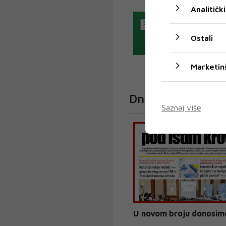
Analitički
Ostali
Marketin
Dnevni List
Saznaj više
U novom broju donosim