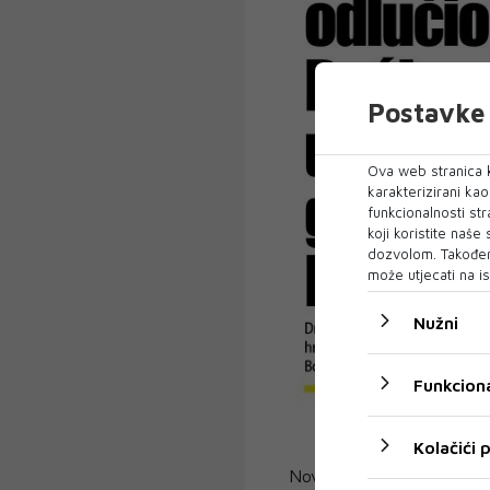
Postavke 
Ova web stranica k
karakterizirani ka
funkcionalnosti str
koji koristite naše
dozvolom. Također
može utjecati na is
Nužni
Funkciona
Kolačići
Novi broj