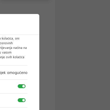
 kolačića, oni
 osnovnih
mijevanja načina na
 s vašom
je ovih kolačića
ijek omogućeno