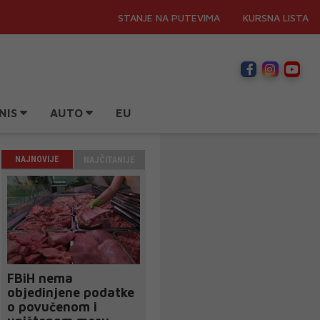
STANJE NA PUTEVIMA
KURSNA LISTA
NIS
AUTO
EU
NAJNOVIJE
NAJČITANIJE
FBiH nema
objedinjene podatke
o povučenom i