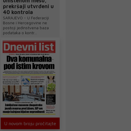
uništenom mesu,
prekršaji utvrđeni u
40 kontrola
SARAJEVO - U Federaciji
Bosne i Hercegovine ne
postoji jedinstvena baza
podataka o kontr...
U novom broju pročitajte