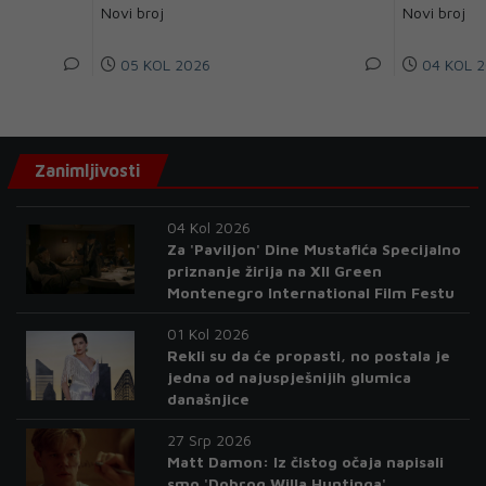
Novi broj
Novi broj
05 KOL 2026
04 KOL 2
Zanimljivosti
04 Kol 2026
Za 'Paviljon' Dine Mustafića Specijalno
priznanje žirija na XII Green
Montenegro International Film Festu
01 Kol 2026
Rekli su da će propasti, no postala je
jedna od najuspješnijih glumica
današnjice
27 Srp 2026
Matt Damon: Iz čistog očaja napisali
smo 'Dobrog Willa Huntinga'