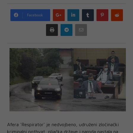
Google
LinkedIn
Tumblr
Pinterest
Redd
Facebook
plus
Print
Telegram
Email
Afera 'Respirator' je nedvojbeno, udruženi zločinački
kriminalni pothvat, pljačka države i naroda nastala na