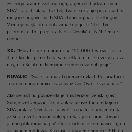
Haranga braniteljskih udruga, pojedinih hodža i 'žena
SDA' su pritisak na Tužiteljstvo i skretanje pozornosti s
moguće odgovornosti SDA i bračnog para Izetbegović.
Važno je naglasiti u dokazima koje je Tužiteljstvo
pripremilo stoji prepiska Fadila Novalića i N.N. ženske
osobe.
XX:
"Morate brzo reagirati na 150 000 testova, jer će
ih netko drugi kupiti. Ja sam rekla da ih se rezervira i za
nas, i sa Solakom. Nemamo vremena za gubljenje".
NOVALIĆ
: "Solak će morati preuzeti vlast. Respriatori i
testovi moraju umiriti stanovništvo. Ovo se zamahuje."
Ako se uistinu pokaže da je 'misterizoni ženski glas',
Sebije Izetbegović, to je dokaz jezive torture koju u
SDA prolaze 'izvođači radova'. Treba li se prisjećati da
je Sebija Izetbegović oblijepila Sarajevo samoljubivim
jambo plakatima na početku pandemije koronavirusa, da
je javno negodovala što nisu zatvorene granice BiH, da