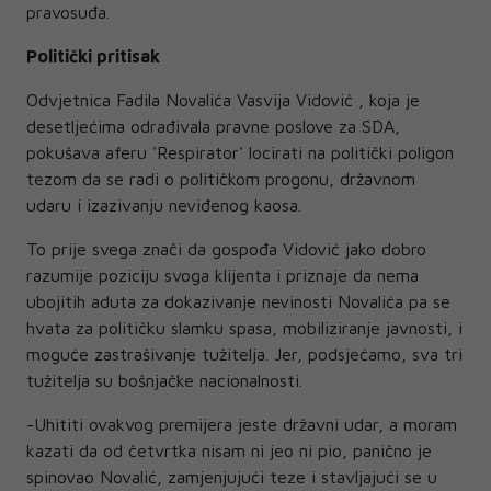
pravosuđa.
Politički pritisak
Odvjetnica Fadila Novalića Vasvija Vidović , koja je
desetljećima odrađivala pravne poslove za SDA,
pokušava aferu 'Respirator' locirati na politički poligon
tezom da se radi o političkom progonu, državnom
udaru i izazivanju neviđenog kaosa.
To prije svega znači da gospođa Vidović jako dobro
razumije poziciju svoga klijenta i priznaje da nema
ubojitih aduta za dokazivanje nevinosti Novalića pa se
hvata za političku slamku spasa, mobiliziranje javnosti, i
moguće zastrašivanje tužitelja. Jer, podsjećamo, sva tri
tužitelja su bošnjačke nacionalnosti.
-Uhititi ovakvog premijera jeste državni udar, a moram
kazati da od četvrtka nisam ni jeo ni pio, panično je
spinovao Novalić, zamjenjujući teze i stavljajući se u