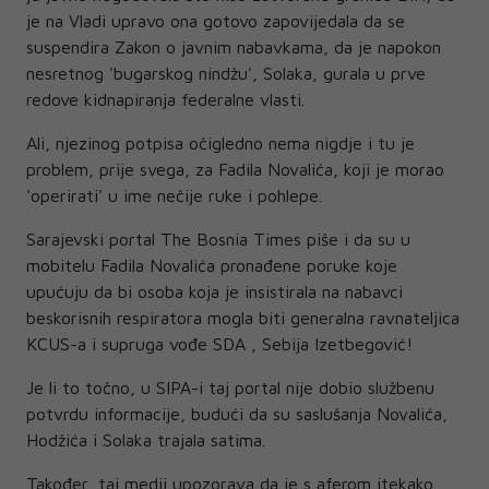
je na Vladi upravo ona gotovo zapovijedala da se
suspendira Zakon o javnim nabavkama, da je napokon
nesretnog 'bugarskog nindžu', Solaka, gurala u prve
redove kidnapiranja federalne vlasti.
Ali, njezinog potpisa očigledno nema nigdje i tu je
problem, prije svega, za Fadila Novalića, koji je morao
'operirati' u ime nečije ruke i pohlepe.
Sarajevski portal The Bosnia Times piše i da su u
mobitelu Fadila Novalića pronađene poruke koje
upućuju da bi osoba koja je insistirala na nabavci
beskorisnih respiratora mogla biti generalna ravnateljica
KCUS-a i supruga vođe SDA , Sebija Izetbegović!
Je li to točno, u SIPA-i taj portal nije dobio službenu
potvrdu informacije, budući da su saslušanja Novalića,
Hodžića i Solaka trajala satima.
Također, taj medij upozorava da je s aferom itekako