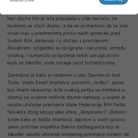
pripadnik Armije RBiH. Ne sporeći ulogu pravosudnih
institucija naše zemlje, vjerujući u njihovu pravičnost,
bez obzira što je ista poljuljana u više navrata, ne
možemo se oteti dojmu, a da ne primjetimo da se iste
stvari kao u predmetima protiv naših generala pred
Sudom BiH, dešavaju i u slučaju s premijerom
Novalićem, očigledno su dirigirana i naručena, između
ostalog, i sumanuta priopćenja nekih udruga protiv
kojih se također vode istrage pred tužiteljstvima.
Zanimljivo je kako je nedavno u selu Slavinovići kod
Tuzle, imam Esnaf Imamović posvetio „hutbu“, govor
koji imami obavezno drže svakog petka sa mimbera u
džamiji za vrijeme molitve džume-namaza, u kojem je
osudio uhićenje premijera Vlade Federacije BiH Fadila
Novalića zbog korupcijske afere „Respiratori“. Zlobnici
tvrde kako je hodža Imamović zapravo u svom govoru
samo pročitao stajališta Bakira Izetbegovića koji je
također osudio uhićenje omiljenog premijera tvrdeći da