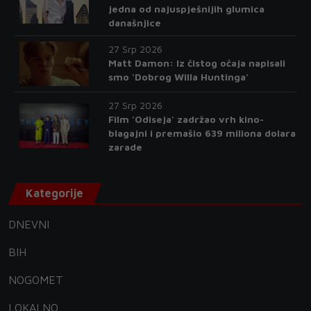
jedna od najuspješnijih glumica
današnjice
27 Srp 2026
Matt Damon: Iz čistog očaja napisali
smo 'Dobrog Willa Huntinga'
27 Srp 2026
Film 'Odiseja' zadržao vrh kino-
blagajni i premašio 639 miliona dolara
zarade
Kategorije
DNEVNI
BIH
NOGOMET
LOKALNO