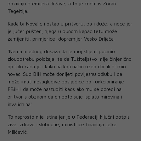
poziiciju premijera države, a to je kod nas Zoran
Tegeltija.
Kada bi Novalić i ostao u pritvoru, pa i duže, a neće jer
je jučer pušten, njega u punom kapacitetu može
zamijeniti, primjerice, dopremijer Vesko Drljača.
'Nema nijednog dokaza da je moj klijent počinio
zloupotrebu položaja, te da Tužiteljstvo nije činjenično
opisalo kada je i kako na koji način uzeo dar ili primio
novac. Sud BiH može donijeti povijesnu odluku i da
može imati nesagledive posljedice po funkcioniranje
FBiH i da može nastupiti kaos ako mu se odredi na
pritvor s obzirom da on potpisuje isplatu mirovina i
invalidnina'.
To naprosto nije istina jer je u Federaciji ključni potpis
žive, zdrave i slobodne, ministrice financija Jelke
Miličević.