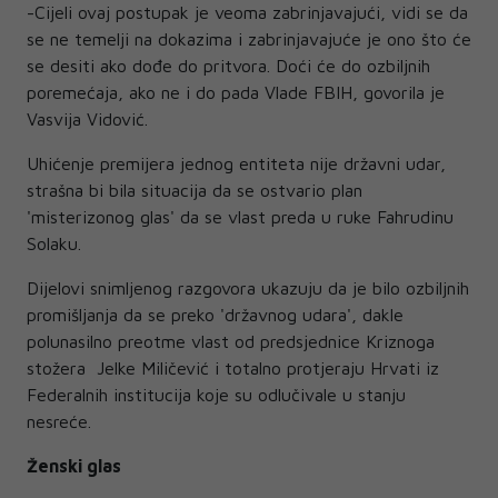
-Cijeli ovaj postupak je veoma zabrinjavajući, vidi se da
se ne temelji na dokazima i zabrinjavajuće je ono što će
se desiti ako dođe do pritvora. Doći će do ozbiljnih
poremećaja, ako ne i do pada Vlade FBIH, govorila je
Vasvija Vidović.
Uhićenje premijera jednog entiteta nije državni udar,
strašna bi bila situacija da se ostvario plan
'misterizonog glas' da se vlast preda u ruke Fahrudinu
Solaku.
Dijelovi snimljenog razgovora ukazuju da je bilo ozbiljnih
promišljanja da se preko 'državnog udara', dakle
polunasilno preotme vlast od predsjednice Kriznoga
stožera Jelke Miličević i totalno protjeraju Hrvati iz
Federalnih institucija koje su odlučivale u stanju
nesreće.
Ženski glas