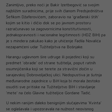
Zanimljivo, preko noći je Bakir Izetbegović sa svojim
najbližim suradnicima, prije svih članom Predsjedništva
Šefikom Džaferovićem, zaboravio na 'građanski štih'
kojim se kitio i dičio dok se po javnom prostoru
razračunavao sa zagovornicima konstitutivnosti,
jednakopravnosti i nacionalne legitimnosti (HDZ BIH) pa
je s mindera zakukao kako je uhićenje Fadila Novalića
nezapamćeni udar Tužiteljstva na Bošnjake.
Harangu uglavnom šire udruge ili pojedinci koji su
predmet 'obrade' od strane tužitelja, poput ratnih
osumnjičenika koji se terete za stravični zločin u
sarajevskoj Dobrovoljačkoj ulici. Nedopustiva je šutnja
međunarodne zajednice u BiH koja bi morala žestoko
osuditi sve pritiske na Tužiteljstvo BIH i stavljanje
'mete' na čelo Glavne tužiteljice Gordane Tadić.
U nekim ranijim daleko benignijim slučajevima 'Kvinta'
se oglašavala i upozoravala na nužnost neovisnog