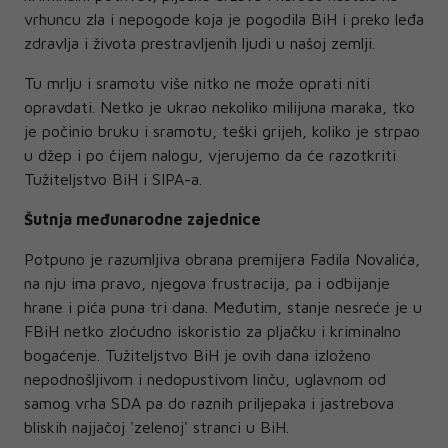
vrhuncu zla i nepogode koja je pogodila BiH i preko leđa
zdravlja i života prestravljenih ljudi u našoj zemlji.
Tu mrlju i sramotu više nitko ne može oprati niti
opravdati. Netko je ukrao nekoliko milijuna maraka, tko
je počinio bruku i sramotu, teški grijeh, koliko je strpao
u džep i po čijem nalogu, vjerujemo da će razotkriti
Tužiteljstvo BiH i SIPA-a.
Šutnja međunarodne zajednice
Potpuno je razumljiva obrana premijera Fadila Novalića,
na nju ima pravo, njegova frustracija, pa i odbijanje
hrane i pića puna tri dana. Međutim, stanje nesreće je u
FBiH netko zloćudno iskoristio za pljačku i kriminalno
bogaćenje. Tužiteljstvo BiH je ovih dana izloženo
nepodnošljivom i nedopustivom linču, uglavnom od
samog vrha SDA pa do raznih priljepaka i jastrebova
bliskih najjačoj 'zelenoj' stranci u BiH.