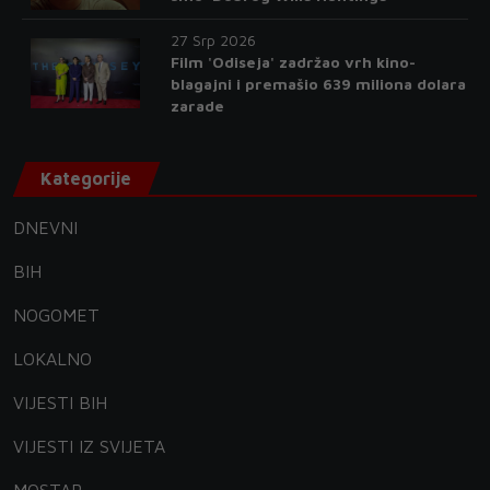
27 Srp 2026
Film 'Odiseja' zadržao vrh kino-
blagajni i premašio 639 miliona dolara
zarade
Kategorije
DNEVNI
BIH
NOGOMET
LOKALNO
VIJESTI BIH
VIJESTI IZ SVIJETA