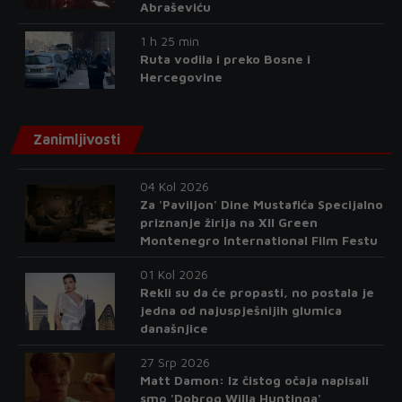
Abraševiću
1 h 25 min
Ruta vodila i preko Bosne i
Hercegovine
Zanimljivosti
04 Kol 2026
Za 'Paviljon' Dine Mustafića Specijalno
priznanje žirija na XII Green
Montenegro International Film Festu
01 Kol 2026
Rekli su da će propasti, no postala je
jedna od najuspješnijih glumica
današnjice
27 Srp 2026
Matt Damon: Iz čistog očaja napisali
smo 'Dobrog Willa Huntinga'