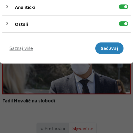
Analitički
Nakon Novalića, na slobodi i Hodžić i Solak
Ostali
Marketinški
Saznaj više
Sačuvaj
Fadil Novalić na slobodi
« Prethodni
Sljedeći »