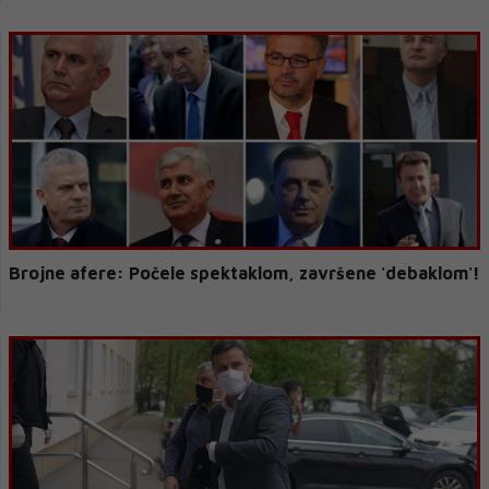
Brojne afere: Počele spektaklom, završene 'debaklom'!