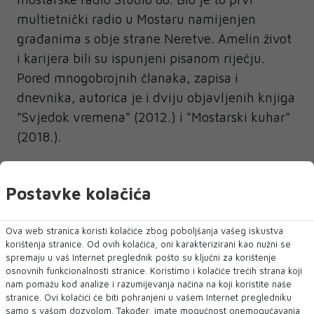
multietnički radio u Mostaru namijenjen
građanima s obje strane Neretve. Amelin život
i karijera bili su ispunjeni pisanom riječju.
Pored mnogobrojnih članaka, zapisa i
dnevnika, autorica je i dviju objavljenih knjiga
"Svjedok vremena" (2012.) i "Mostarski kuhar"
(2018.).
Njena posljednja knjiga "Ples za život" ostala je
neobjavljena za života.
Postavke kolačića
Preminula je 2023. godine.
Ova web stranica koristi kolačiće zbog poboljšanja vašeg iskustva
korištenja stranice. Od ovih kolačića, oni karakterizirani kao nužni se
spremaju u vaš Internet preglednik pošto su ključni za korištenje
osnovnih funkcionalnosti stranice. Koristimo i kolačiće trećih strana koji
nam pomažu kod analize i razumijevanja načina na koji koristite naše
stranice. Ovi kolačići će biti pohranjeni u vašem Internet pregledniku
samo s vašom dozvolom. Također, imate mogućnost onemogućavanja