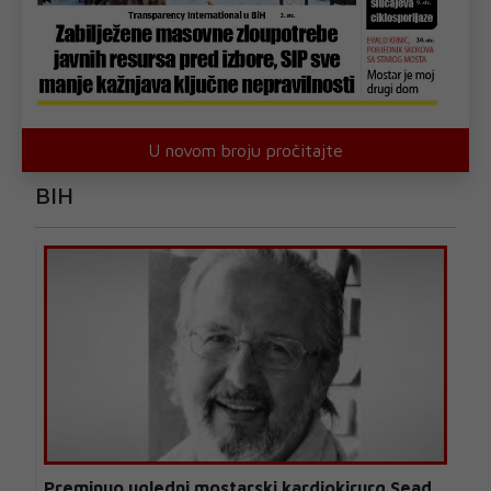
U novom broju pročitajte
BIH
Preminuo ugledni mostarski kardiokirurg Sead