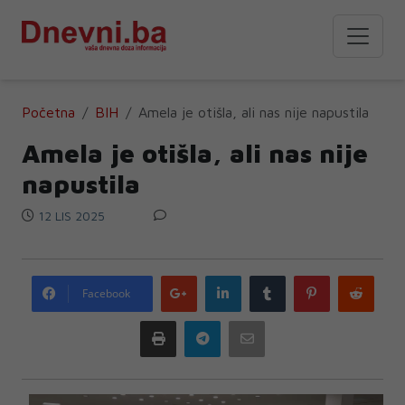
Početna
BIH
Amela je otišla, ali nas nije napustila
Amela je otišla, ali nas nije
napustila
12 LIS 2025
Google
LinkedIn
Tumblr
Pinterest
Redd
Facebook
plus
Print
Telegram
Email