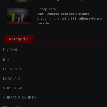
27 Srp 2026
Film 'Odiseja' zadržao vrh kino-
blagajni i premašio 639 miliona dolara
zarade
Kategorije
DNEVNI
BIH
NOGOMET
LOKALNO
VIJESTI BIH
VIJESTI IZ SVIJETA