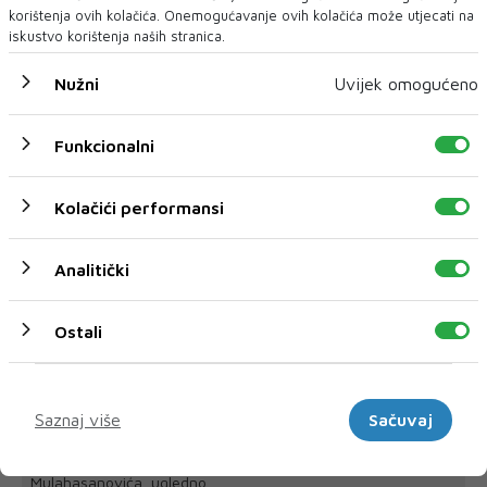
korištenja ovih kolačića. Onemogućavanje ovih kolačića može utjecati na
iskustvo korištenja naših stranica.
Nužni
Uvijek omogućeno
NAJNOVIJE
NAJČITANIJE
Funkcionalni
Kolačići performansi
Analitički
Ostali
Marketinški
Preminuo ugledni mostarski kardiokirurg
Saznaj više
Sačuvaj
Sead Mulahasanović
oliklinika Arbor Vitae Dr. Sarić oprostila se od prim. dr. Seada
Mulahasanovića, ugledno...