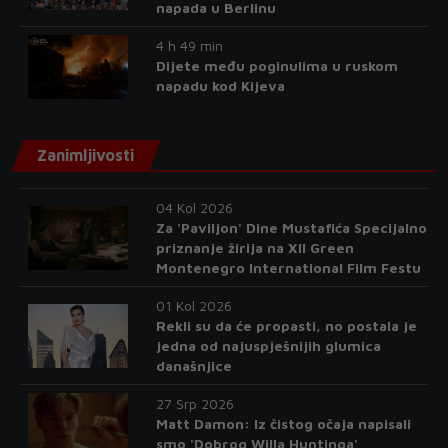
napada u Berlinu
4 h 49 min
Dijete među poginulima u ruskom
napadu kod Kijeva
Zanimljivosti
04 Kol 2026
Za 'Paviljon' Dine Mustafića Specijalno
priznanje žirija na XII Green
Montenegro International Film Festu
01 Kol 2026
Rekli su da će propasti, no postala je
jedna od najuspješnijih glumica
današnjice
27 Srp 2026
Matt Damon: Iz čistog očaja napisali
smo 'Dobrog Willa Huntinga'