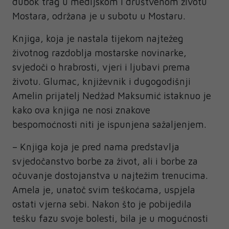
dubok trag u medijskom i društvenom životu
Mostara, održana je u subotu u Mostaru.
Knjiga, koja je nastala tijekom najtežeg
životnog razdoblja mostarske novinarke,
svjedoči o hrabrosti, vjeri i ljubavi prema
životu. Glumac, književnik i dugogodišnji
Amelin prijatelj Nedžad Maksumić istaknuo je
kako ova knjiga ne nosi znakove
bespomoćnosti niti je ispunjena sažaljenjem.
– Knjiga koja je pred nama predstavlja
svjedočanstvo borbe za život, ali i borbe za
očuvanje dostojanstva u najtežim trenucima.
Amela je, unatoč svim teškoćama, uspjela
ostati vjerna sebi. Nakon što je pobijedila
tešku fazu svoje bolesti, bila je u mogućnosti