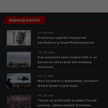
Najnoviji postovi
3 h 45 min
Preminuo ugledni mostarski
kardiokirurg Sead Mulahasanović
3 h 50 min
Iran postavio šest uvjeta SAD-u za
ponovno otvaranje Hormuškog
moreuza
4 h 11 min
Novi incident u Njemačkoj. Dronovi
letjeli iznad vojne baze
4 h 36 min
Tisuće se pridružile praškoj Paradi
ponosa, odana počast žrtvama