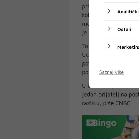
prijateljstva. Možda r
Analitički
kolega i čini se da ni
možda radite od kuće.
Ostali
je potrebno da uradite
To znači da posjećujet
Marketin
Učinite bilo koju vrs
povežete s ljudima ko
poslu.
Saznaj više
U konačnici, vaš profe
jedan prijatelj na pos
razliku, piše CNBC.