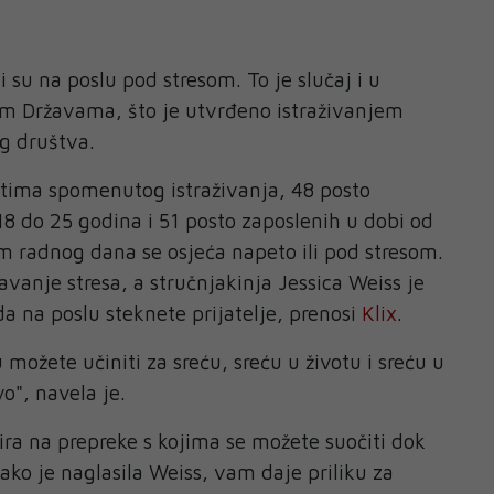
i su na poslu pod stresom. To je slučaj i u
m Državama, što je utvrđeno istraživanjem
g društva.
tima spomenutog istraživanja, 48 posto
18 do 25 godina i 51 posto zaposlenih u dobi od
 radnog dana se osjeća napeto ili pod stresom.
avanje stresa, a stručnjakinja Jessica Weiss je
da na poslu steknete prijatelje, prenosi
Klix
.
 možete učiniti za sreću, sreću u životu i sreću u
vo", navela je.
zira na prepreke s kojima se možete suočiti dok
 kako je naglasila Weiss, vam daje priliku za