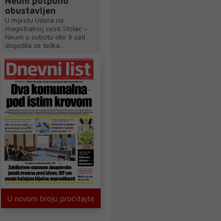
Neum potpuno
obustavljen
U mjestu Udora na
magistralnoj cesti Stolac –
Neum u subotu oko 9 sati
dogodila se teška...
U novom broju pročitajte