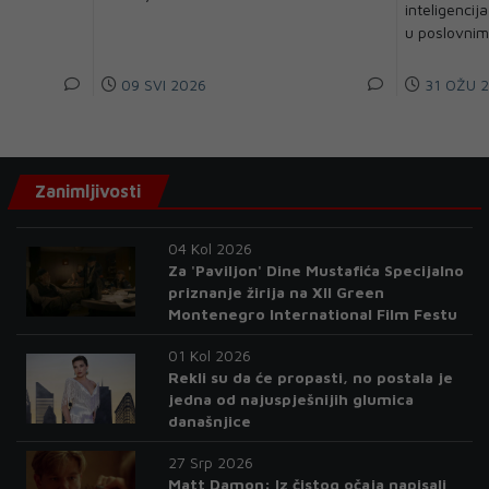
inteligenci
u poslovnim
09 SVI 2026
31 OŽU 
Zanimljivosti
04 Kol 2026
Za 'Paviljon' Dine Mustafića Specijalno
priznanje žirija na XII Green
Montenegro International Film Festu
01 Kol 2026
Rekli su da će propasti, no postala je
jedna od najuspješnijih glumica
današnjice
27 Srp 2026
Matt Damon: Iz čistog očaja napisali