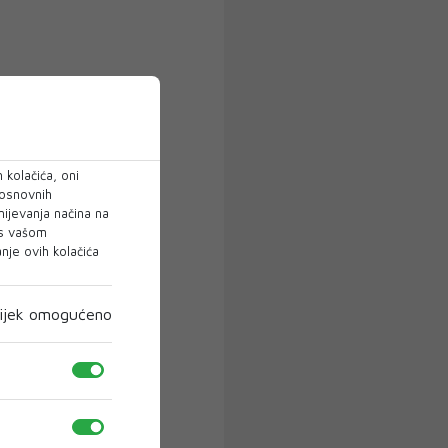
 kolačića, oni
 osnovnih
mijevanja načina na
 s vašom
je ovih kolačića
ijek omogućeno