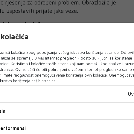
je rješenja za određeni problem. Obrazložila je
 uspostaviti prijateljske veze.
a istom mjestu"
kolačića
tovala dvije taktike.
sta zasnivaju na ljudima koje redovno viđamo.
oristi kolačiće zbog poboljšanja vašeg iskustva korištenja stranice. Od ovih
stom mjestu ili svaki put u sali za sastanke
o nužni se spremaju u vaš Internet preglednik pošto su ključni za korištenje
anice. Koristimo i kolačiće trećih strana koji nam pomažu kod analize i razu
", ukazala je, tvrdeći da bi to moglo prirodno
 stranice. Ovi kolačići će biti pohranjeni u vašem Internet pregledniku samo
očne.
, imate mogućnost onemogućavanja korištenja ovih kolačića. Onemogućavan
kustvo korištenja naših stranica.
ako je sugerirala, pokušajte nekome dati
Uv
rađen posao, čime ćete inicirati početak
o bi u konačnici moglo prerasti i u prijateljstvo.
lni
oslu pravi razliku"
 performansi
 nose više izazova prilikom uspostavljanja