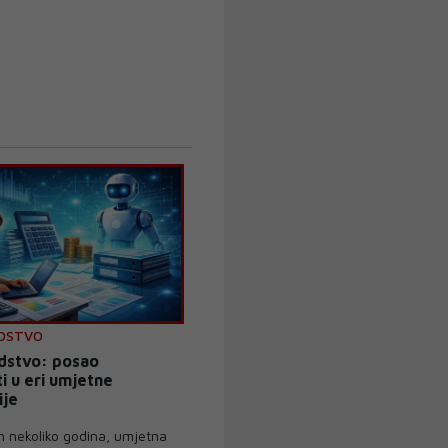
DSTVO
dstvo: posao
i u eri umjetne
ije
h nekoliko godina, umjetna