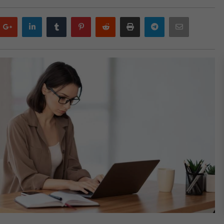
Google
LinkedIn
Tumblr
Pinterest
Reddit
Print
Telegram
Email
plus