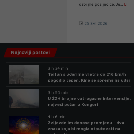
ozbiljne posljedice. Je...
25 SVI 2026
Najnoviji postovi
3 h 34 min
Tajfun s udarima vjetra do 216 km/h
pogodio Japan. Kina se sprema na udar
3 h 50 min
U ŽZH brojne vatrogasne intervencije,
najveći požar u Kongori
4 h 6 min
Zvijezde im donose promjenu - dva
znaka koja bi mogla otputovati na