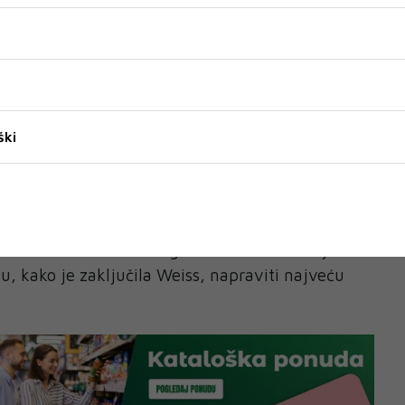
adite u maloj kompaniji s, primjera radi, pet
ko od njih nije otvoren za takvu vrstu odnosa ili
 U svakom slučaju, kako je navela Weiss, ono što
 jeste da proširite svoju sferu rada.
e događaje, druženja ljudi iz vaše djelatnosti.
ški
tu aktivnosti koja bi vam mogla pomoći da se
ji bi vam mogli pomoći da prebrodite izazove na
sionalni društveni krug ne mora biti velik jer će
lu, kako je zaključila Weiss, napraviti najveću