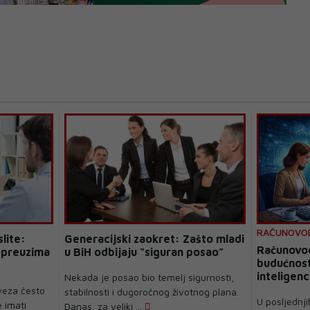
RAČUNOVO
lite:
Generacijski zaokret: Zašto mladi
Računovo
 preuzima
u BiH odbijaju “siguran posao”
budućnost
inteligenc
Nekada je posao bio temelj sigurnosti,
veza često
stabilnosti i dugoročnog životnog plana.
U posljednji
 imati
Danas, za veliki ...