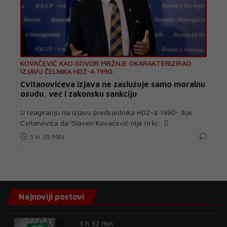
KOVAČEVIĆ KAO GOVOR MRŽNJE OKARAKTERIZIRAO
IZJAVU ČELNIKA HDZ-A 1990.
Cvitanovićeva izjava ne zaslužuje samo moralnu
osudu, već i zakonsku sankciju
U reagiranju na izjavu predsjednika HDZ-a 1990- Ilije
Cvitanovića da 'Slaven Kovačević nije ni kr...
5 H 39 MIN
Najnoviji postovi
3 h 32 min