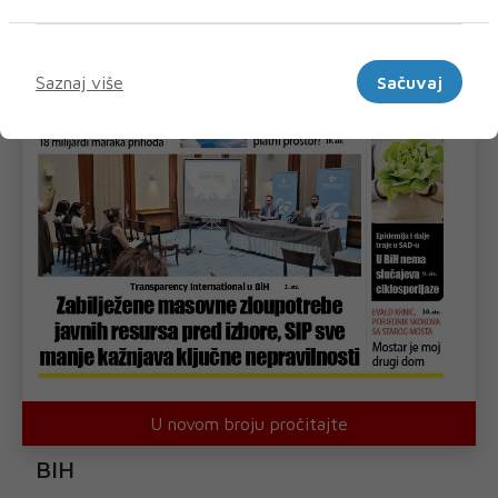
Marketinški
Saznaj više
Sačuvaj
U novom broju pročitajte
BIH