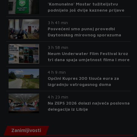
'Komunalno' Mostar tužiteljstvu
podnijelo još dvije kaznene prijave
3 h 41 min
Posvećeni smo punoj provedbi
Daytonskog mirovnog sporazuma
3 h 58 min
Neum Underwater Film Festival kroz
tri dana spaja umjetnost filma i more
4 h 9 min
Općini Kupres 200 tisuća eura za
izgradnju vatrogasnog doma
4 h 23 min
Na ZEPS 2026 dolazi najveća poslovna
delegacija iz Libije
Zanimljivosti