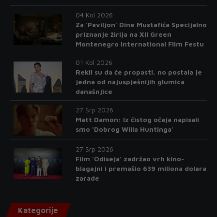
04 Kol 2026
Za 'Paviljon' Dine Mustafića Specijalno
priznanje žirija na XII Green
Montenegro International Film Festu
01 Kol 2026
Rekli su da će propasti, no postala je
jedna od najuspješnijih glumica
današnjice
27 Srp 2026
Matt Damon: Iz čistog očaja napisali
smo 'Dobrog Willa Huntinga'
27 Srp 2026
Film 'Odiseja' zadržao vrh kino-
blagajni i premašio 639 miliona dolara
zarade
Kategorije