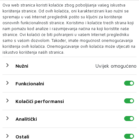
Ova web stranica koristi kolačiće zbog poboljšanja vašeg iskustva
korištenja stranice. Od ovih kolačića, oni karakterizirani kao nužni se
spremaju u vaš Internet preglednik pošto su ključni za korištenje
osnovnih funkcionalnosti stranice. Koristimo i kolačiće trećih strana koji
nam pomažu kod analize i razumijevanja načina na koji koristite naše
stranice. Ovi kolačići će biti pohranjeni u vašem Internet pregledniku
samo s vašom dozvolom. Također, imate mogućnost onemogućavanja
U CILJU ZAŠTITE IMOVINE, ZAKONITOSTI POSLOVANJA I
korištenja ovih kolačića. Onemogućavanje ovih kolačića može utjecati na
INTERESA PODUZEĆA
iskustvo korištenja naših stranica.
'Komunalno' Mostar tužiteljstvu podnijelo
još dvije kaznene prijave
Nužni
Uvijek omogućeno
Zbog sumnje u lažno predstavljanje i sumnje na počinjenje
kaznenih djela kojima je prouz...
Funkcionalni
Kolačići performansi
Analitički
Ostali