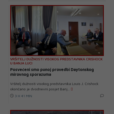
VRŠITELJ DUŽNOSTI VISOKOG PREDSTAVNIKA CRISHOCK
U BANJA LUCI
Posvećeni smo punoj provedbi Daytonskog
mirovnog sporazuma
Vršitelj dužnosti visokog predstavnika Louis J. Crishock
okončano je dvodnevni posjet Banj...
3 H 41 MIN