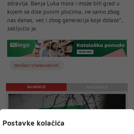
zdravlja. Banja Luka mora i može biti grad u
kojem se diše punim plućima, ne samo zbog
nas danas, već i zbog generacija koje dolaze",
zaključio je.
DRAŠKO STANIVUKOVIĆ
NAJNOVIJE
NAJČITANIJE
Postavke kolačića