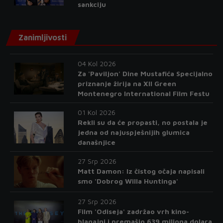
sankciju
Zanimljivosti
04 Kol 2026
Za 'Paviljon' Dine Mustafića Specijalno
priznanje žirija na XII Green
Montenegro International Film Festu
01 Kol 2026
Rekli su da će propasti, no postala je
jedna od najuspješnijih glumica
današnjice
27 Srp 2026
Matt Damon: Iz čistog očaja napisali
smo 'Dobrog Willa Huntinga'
27 Srp 2026
Film 'Odiseja' zadržao vrh kino-
blagajni i premašio 639 miliona dolara