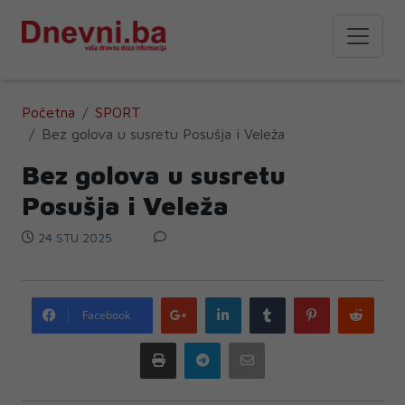
Početna
SPORT
Bez golova u susretu Posušja i Veleža
Bez golova u susretu
Posušja i Veleža
24 STU 2025
Google
LinkedIn
Tumblr
Pinterest
Redd
Facebook
plus
Print
Telegram
Email