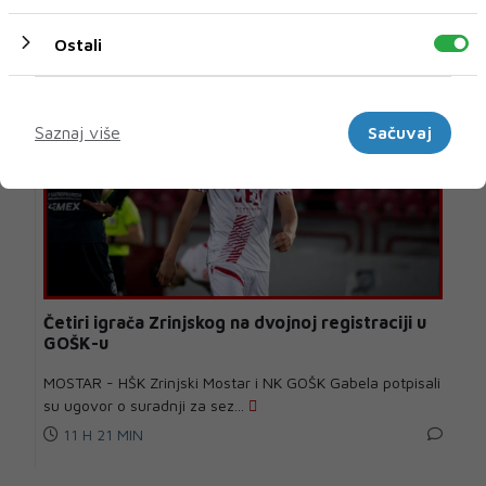
10 H 23 MIN
Ostali
Marketinški
Saznaj više
Sačuvaj
Četiri igrača Zrinjskog na dvojnoj registraciji u
GOŠK-u
MOSTAR - HŠK Zrinjski Mostar i NK GOŠK Gabela potpisali
su ugovor o suradnji za sez...
11 H 21 MIN