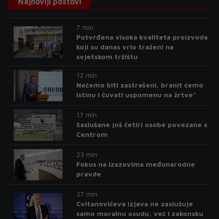
Najnoviji postovi
7 min
Potvrđena visoka kvaliteta proizvoda
koji su danas vrlo traženi na
svjetskom tržištu
12 min
Nećemo biti zastrašeni, branit ćemo
istinu i čuvati uspomenu na žrtve"
17 min
Saslušane još četiri osobe povezane s
Centrom
23 min
Fokus na izazovima međunarodne
pravde
27 min
Cvitanovićeva izjava ne zaslužuje
samo moralnu osudu, već i zakonsku