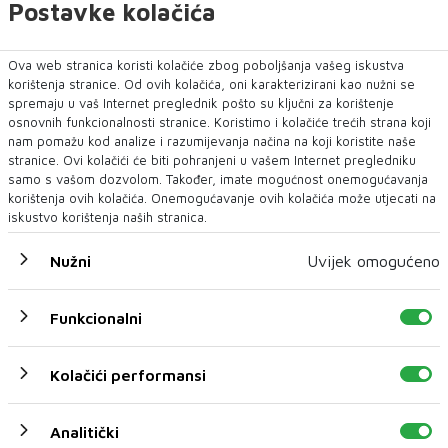
Postavke kolačića
U novom broju pročitajte
Ova web stranica koristi kolačiće zbog poboljšanja vašeg iskustva
korištenja stranice. Od ovih kolačića, oni karakterizirani kao nužni se
SPORT
spremaju u vaš Internet preglednik pošto su ključni za korištenje
osnovnih funkcionalnosti stranice. Koristimo i kolačiće trećih strana koji
nam pomažu kod analize i razumijevanja načina na koji koristite naše
stranice. Ovi kolačići će biti pohranjeni u vašem Internet pregledniku
samo s vašom dozvolom. Također, imate mogućnost onemogućavanja
korištenja ovih kolačića. Onemogućavanje ovih kolačića može utjecati na
iskustvo korištenja naših stranica.
Nužni
Uvijek omogućeno
Funkcionalni
Borac minimalnom pobjedom stekao prednost
Kolačići performansi
protiv Vitebska
BANJA LUKA – Nogometaši banjalučkog Borca savladali
Analitički
su na domaćem terenu ekipu bjelo...