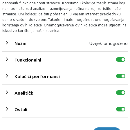
DONOSI TRI DANA FILMA, UMJETNOSTI I
osnovnih funkcionalnosti stranice. Koristimo i kolačiće trećih strana koji
MORA – UVEDENA I NOVA KATEGORIJA „BEST
nam pomažu kod analize i razumijevanja načina na koji koristite naše
FILM POSTER AWARD“
stranice. Ovi kolačići će biti pohranjeni u vašem Internet pregledniku
samo s vašom dozvolom. Također, imate mogućnost onemogućavanja
Neum će 27., 28. i 29. kolovoza 2026. godine ponovno postati
mjesto susreta filma, mora,...
korištenja ovih kolačića. Onemogućavanje ovih kolačića može utjecati na
iskustvo korištenja naših stranica.
Nužni
Uvijek omogućeno
Funkcionalni
Kolačići performansi
Analitički
Ostali
Marketinški