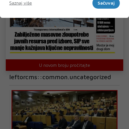
Saznaj više
Sačuvaj
U novom broju pročitajte
leftorcms::common.uncategorized