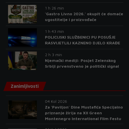
1 h 26 min
'Gastro Livno 2026.' okupit će domaće
ugostitelje i proizvođače
1 h 43 min
POLICIJSKI SLUŽBENICI PU POSUŠJE
RASVIJETLILI KAZNENO DJELO KRAĐE
2 h 3 min
Njemački mediji: Posjet Zelenskog
Srbiji prvenstveno je politički signal
Zanimljivosti
04 Kol 2026
Za 'Paviljon' Dine Mustafića Specijalno
priznanje žirija na XII Green
Montenegro International Film Festu