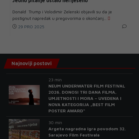
Jedno pitanje ostalo neriješeno
Donald Trump i Volodimir Zelenski objavili su da je
postignut napredak u pregovorima o okončanj...
29 PRO 2025
Najnoviji postovi
23 min
NEUM UNDERWATER FILM FESTIVAL
2026. DONOSI TRI DANA FILMA,
UMJETNOSTI I MORA – UVEDENA I
NOVA KATEGORIJA „BEST FILM
POSTER AWARD“
30 min
Argeta nagradna igra povodom 32.
Sarajevo Film Festivala