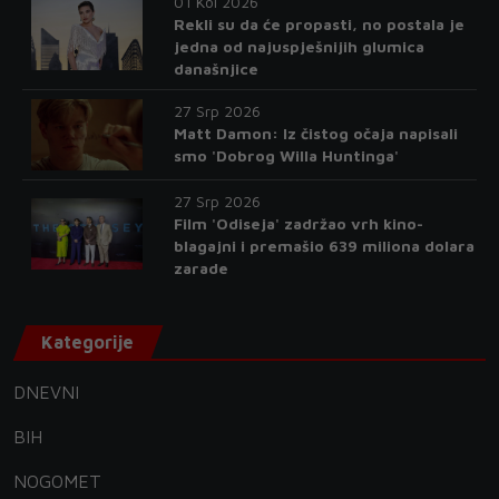
01 Kol 2026
Rekli su da će propasti, no postala je
jedna od najuspješnijih glumica
današnjice
27 Srp 2026
Matt Damon: Iz čistog očaja napisali
smo 'Dobrog Willa Huntinga'
27 Srp 2026
Film 'Odiseja' zadržao vrh kino-
blagajni i premašio 639 miliona dolara
zarade
Kategorije
DNEVNI
BIH
NOGOMET