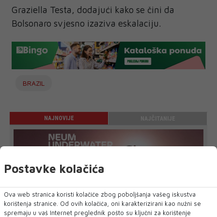
Graziella Testa, dodajući kako se čini da
Bolsonaro svjesno izaziva eskalaciju.
BRAZIL
NAJNOVIJE
NAJČITANIJE
Postavke kolačića
Ova web stranica koristi kolačiće zbog poboljšanja vašeg iskustva
korištenja stranice. Od ovih kolačića, oni karakterizirani kao nužni se
NEUM UNDERWATER FILM FESTIVAL 2026.
spremaju u vaš Internet preglednik pošto su ključni za korištenje