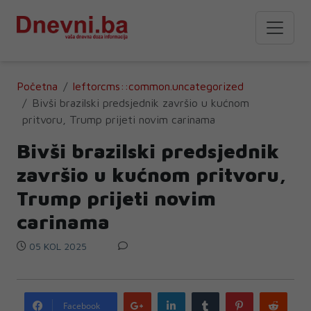
Početna
leftorcms::common.uncategorized
Bivši brazilski predsjednik završio u kućnom
pritvoru, Trump prijeti novim carinama
Bivši brazilski predsjednik
završio u kućnom pritvoru,
Trump prijeti novim
carinama
05 KOL 2025
Google
LinkedIn
Tumblr
Pinterest
Redd
Facebook