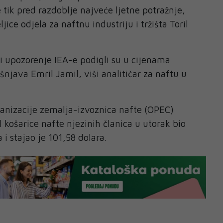
 tik pred razdoblje najveće ljetne potražnje,
jice odjela za naftnu industriju i tržišta Toril
i upozorenje IEA-e podigli su u cijenama
šnjava Emril Jamil, viši analitičar za naftu u
anizacije zemalja-izvoznica nafte (OPEC)
l košarice nafte njezinih članica u utorak bio
a i stajao je 101,58 dolara.