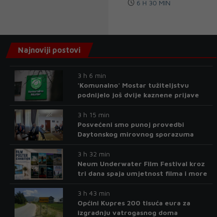
6 H 30 MIN
Najnoviji postovi
3 h 6 min
'Komunalno' Mostar tužiteljstvu
podnijelo još dvije kaznene prijave
3 h 15 min
Posvećeni smo punoj provedbi
Daytonskog mirovnog sporazuma
3 h 32 min
Neum Underwater Film Festival kroz
tri dana spaja umjetnost filma i more
3 h 43 min
Općini Kupres 200 tisuća eura za
izgradnju vatrogasnog doma