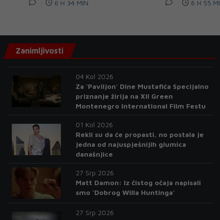
6 H 34 MIN
6 H 55 M
Zanimljivosti
04 Kol 2026
Za 'Paviljon' Dine Mustafića Specijalno
priznanje žirija na XII Green
Montenegro International Film Festu
01 Kol 2026
Rekli su da će propasti, no postala je
jedna od najuspješnijih glumica
današnjice
27 Srp 2026
Matt Damon: Iz čistog očaja napisali
smo 'Dobrog Willa Huntinga'
27 Srp 2026