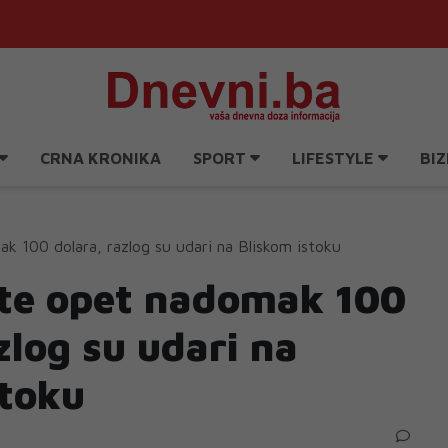
CRNA KRONIKA
SPORT
LIFESTYLE
BIZ
k 100 dolara, razlog su udari na Bliskom istoku
fte opet nadomak 100
zlog su udari na
stoku