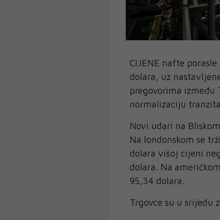
CIJENE nafte porasle
dolara, uz nastavljen
pregovorima između Te
normalizaciju tranzit
Novi udari na Bliskom
Na londonskom se trži
dolara višoj cijeni n
dolara. Na američkom t
95,34 dolara.
Trgovce su u srijedu 