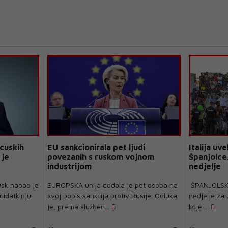
cuskih
EU sankcionirala pet ljudi
Italija uv
 je
povezanih s ruskom vojnom
Španjolce.
industrijom
nedjelje
usk napao je
EUROPSKA unija dodala je pet osoba na
ŠPANJOLSKA j
didatkinju
svoj popis sankcija protiv Rusije. Odluka
nedjelje za 
je, prema služben...
koje ...