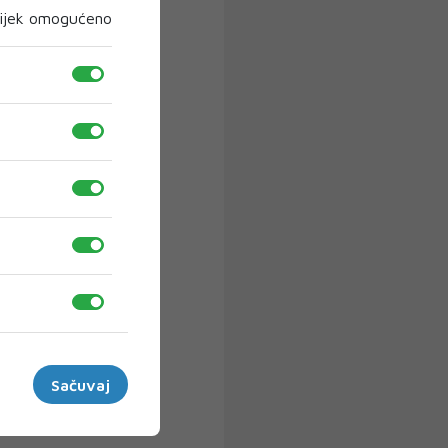
ijek omogućeno
Sačuvaj