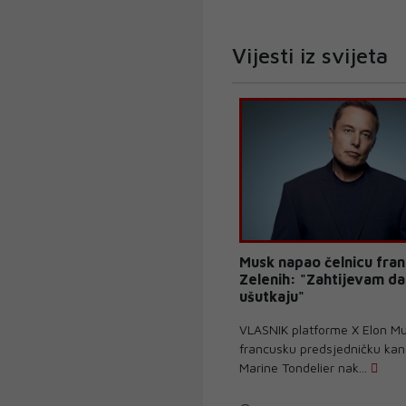
Vijesti iz svijeta
Musk napao čelnicu fran
Zelenih: "Zahtijevam da
ušutkaju"
VLASNIK platforme X Elon M
francusku predsjedničku kan
Marine Tondelier nak...