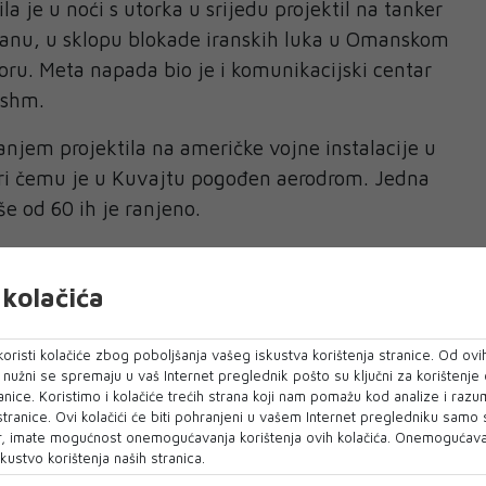
la je u noći s utorka u srijedu projektil na tanker
Iranu, u sklopu blokade iranskih luka u Omanskom
ru. Meta napada bio je i komunikacijski centar
eshm.
ranjem projektila na američke vojne instalacije u
pri čemu je u Kuvajtu pogođen aerodrom. Jedna
še od 60 ih je ranjeno.
ici
vori zapeli su tako u slijepoj ulici, uz opetovane
kolačića
ete u Iranu samo od početka ovog tjedna i
unikacije sa SAD-om zbog kršenja primirja,
oristi kolačiće zbog poboljšanja vašeg iskustva korištenja stranice. Od ovih
 novinska agencija Tasnim.
o nužni se spremaju u vaš Internet preglednik pošto su ključni za korištenje
anice. Koristimo i kolačiće trećih strana koji nam pomažu kod analize i razu
 stranice. Ovi kolačići će biti pohranjeni u vašem Internet pregledniku samo
, imate mogućnost onemogućavanja korištenja ovih kolačića. Onemogućavan
ršeno na svim frontovima, uključujući Libanon i
kustvo korištenja naših stranica.
ovani izvor za Tasnim, napominjući da je prekid