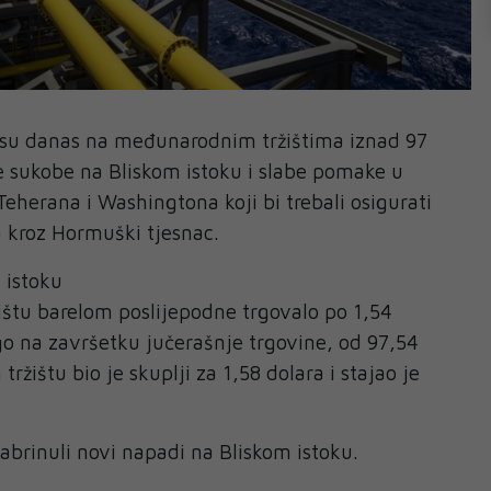
 su danas na međunarodnim tržištima iznad 97
e sukobe na Bliskom istoku i slabe pomake u
herana i Washingtona koji bi trebali osigurati
a kroz Hormuški tjesnac.
 istoku
štu barelom poslijepodne trgovalo po 1,54
ego na završetku jučerašnje trgovine, od 97,54
ržištu bio je skuplji za 1,58 dolara i stajao je
zabrinuli novi napadi na Bliskom istoku.