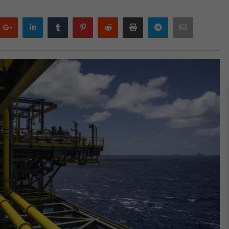
Google
LinkedIn
Tumblr
Pinterest
Reddit
Print
Telegram
Email
plus