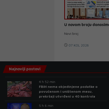
U novom broju donosim
Novi broj
07 KOL 2026
Najnoviji postovi
4 h 52 min
FBiH nema objedinjene podatke o
povučenom i uništenom mesu,
prekršaji utvrđeni u 40 kontrola
5 h 6 min