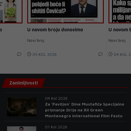
o
U novom broju donosimo
U novom 
Novi broj
Novi broj
05 KOL 2026
04 KOL 2
Zanimljivosti
04 Kol 2026
Za 'Paviljon' Dine Mustafića Specijalno
priznanje žirija na XII Green
Montenegro International Film Festu
01 Kol 2026