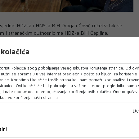
sjednik HDZ-a i HNS-a BiH Dragan Čović u četvrtak se
m i stranačkim dužnosnicima HDZ-a BiH Čapljina.
rijana Filipović, dopredsjednica HDZ-a BiH i zastupnica u
kolačića
entarne skupštine BiH, izvijestili su iz HDZ-a BiH.
alo se o funkcioniranju Gradskog odbora HDZ-a BiH
oristi kolačiće zbog poboljšanja vašeg iskustva korištenja stranice. Od ovih
stavke predsjednika Smiljana Vidića.
o nužni se spremaju u vaš Internet preglednik pošto su ključni za korištenje
anice. Koristimo i kolačiće trećih strana koji nam pomažu kod analize i razu
budućim unutarstranačkim aktivnostima i funkciji jačanja
 stranice. Ovi kolačići će biti pohranjeni u vašem Internet pregledniku samo
, imate mogućnost onemogućavanja korištenja ovih kolačića. Onemogućavan
pri čemu je naglašena važnost dobre programske pripreme
kustvo korištenja naših stranica.
re.
Uv
je o funkcioniranju institucija i aktualnim političkim
lni
 članovima Gradskog odbora HDZ-a BiH Čapljina da u