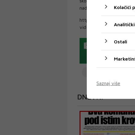
skorije vrijeme izaberu n
Kolačići
nadolazeće izbore, stoji u
https://dnevni.ba/dnevni/
Analitički
vidic/
Ostali
Marketin
Covic
Vidic
F
Saznaj više
DNEVNI