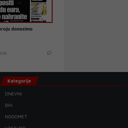
broju donosimo
026
Kategorije
DNEVNI
BIH
NOGOMET