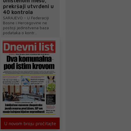
uništenom mesu,
prekršaji utvrđeni u
40 kontrola
SARAJEVO - U Federaciji
Bosne i Hercegovine ne
postoji jedinstvena baza
podataka o kontr...
U novom broju pročitajte