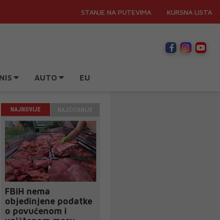
STANJE NA PUTEVIMA
KURSNA LISTA
NIS
AUTO
EU
NAJNOVIJE
NAJČITANIJE
FBiH nema
objedinjene podatke
o povučenom i