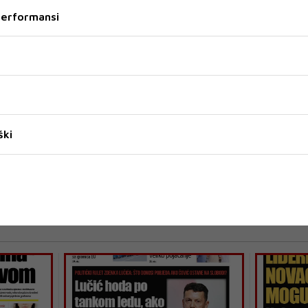
ovo vodstvo i na vrijeme krenu s pripremama za
 performansi
 priopćenju.
kronologija-zataskavanja-zasto-se-u-stvari-tereti-smiljan-
ški
ilipovic