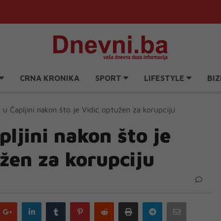
CRNA KRONIKA
SPORT
LIFESTYLE
BIZ
 u Čapljini nakon što je Vidić optužen za korupciju
pljini nakon što je
žen za korupciju
Google
LinkedIn
Tumblr
Pinterest
Reddit
Print
Telegram
Email
plus