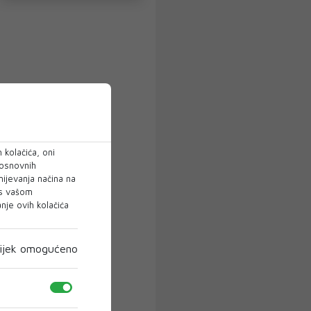
 kolačića, oni
 osnovnih
mijevanja načina na
 s vašom
je ovih kolačića
ijek omogućeno