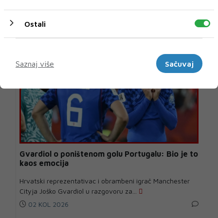
FIFA-inog vijeća zbog načina na koji je...
12 H 26 MIN
Ostali
Marketinški
Saznaj više
Sačuvaj
Gvardiol o poništenom golu Portugalu: Bio je to
kaos emocija
Hrvatski reprezentativac i obrambeni igrač Manchester
Cityja Joško Gvardiol u razgovoru za...
02 KOL 2026