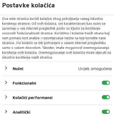
Postavke kolačića
Ova web stranica koristi kolačiće zbog poboljšanja vašeg iskustva
U novom broju pročitajte
korištenja stranice. Od ovih kolačića, oni karakterizirani kao nužni se
spremaju u vaš Internet preglednik pošto su ključni za korištenje
SPORT
osnovnih funkcionalnosti stranice. Koristimo i kolačiće trećih strana koji
nam pomažu kod analize i razumijevanja načina na koji koristite naše
stranice. Ovi kolačići će biti pohranjeni u vašem Internet pregledniku
samo s vašom dozvolom. Također, imate mogućnost onemogućavanja
korištenja ovih kolačića. Onemogućavanje ovih kolačića može utjecati na
iskustvo korištenja naših stranica.
Nužni
Uvijek omogućeno
Funkcionalni
Kolačići performansi
Infantino priznao pogreške oko plana FIFA-e od
20 mlrd.
Analitički
Predsjednik FIFA-e Gianni Infantino ispričao se članovima