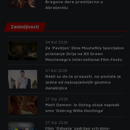
Bregove dere premijerno u
Abraševiću
Zanimljivosti
04 Kol 2026
Za 'Paviljon' Dine Mustafića Specijalno
priznanje žirija na XII Green
Montenegro International Film Festu
01 Kol 2026
Rekli su da će propasti, no postala je
jedna od najuspješnijih glumica
današnjice
27 Srp 2026
Matt Damon: Iz čistog očaja napisali
smo 'Dobrog Willa Huntinga'
27 Srp 2026
Film 'Odiseja' zadržao vrh kino-