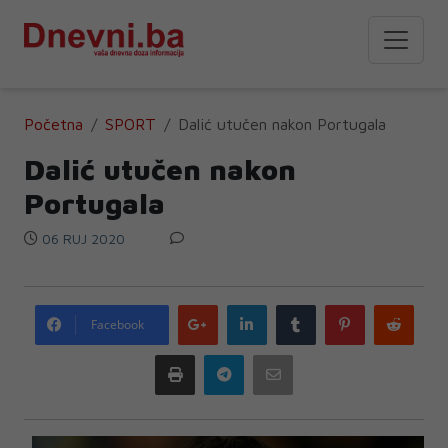
Početna
SPORT
Dalić utučen nakon Portugala
Dalić utučen nakon
Portugala
06 RUJ 2020
Google
LinkedIn
Tumblr
Pinterest
Redd
Facebook
plus
Print
Telegram
Email