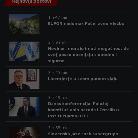
Najnoviji postovi
1 h 47 min
EUFOR nadomak Foče izveo vježbu
3 h 9 min
Novinari moraju imati mogućnost da
svoj posao obavljaju slobodno i
sigurno
3 h 15 min
Licemjerje u svom punom sjaju
3 h 49 min
Danas konferencija 'Položaj
konstitutivnih naroda i Ostalih u
institucijama u BiH'
3 h 55 min
Slovenska jazz rock supergrupa