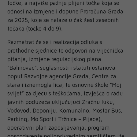
točke, a najviše pažnje plijeni točka koja se
odnosi na izmjene i dopune Proračuna Grada
za 2025, koje se nalaze u čak šest zasebnih
točaka (točke 4 do 9).
Razmatrat će se i realizacija odluka s
prethodne sjednice te odgovori na vijećnička
pitanja, izmjene regulacijskog plana
“Balinovac”, suglasnosti i statuti ustanova
poput Razvojne agencije Grada, Centra za
stara i iznemogla lica, te osnovne škole “Moj
svijet” za djecu s teškoćama, izvješća o radu
javnih poduzeća uključujući Zračnu luku,
Vodovod, Deponiju, Komunalno, Mostar Bus,
Parking, Mo Sport i Tržnice – Pijace),
operativni plan zapošljavanja, program
gospodarenja poljoprivrednim zemljištem, te