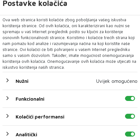
Za predstavnike medija osigurana je tiskovna
Postavke kolačića
konferencija, s video i audio prijenosom
zasjedanja. Konferencija prema tradiciji
Ova web stranica koristi kolačiće zbog poboljšanja vašeg iskustva
korištenja stranice. Od ovih kolačića, oni karakterizirani kao nužni se
započinje od 14 sati, a na pitanja novinara će
spremaju u vaš Internet preglednik pošto su ključni za korištenje
odgovarati gradonačelnik Mario Kordić i
osnovnih funkcionalnosti stranice. Koristimo i kolačiće trećih strana koji
nam pomažu kod analize i razumijevanja načina na koji koristite naše
predsjednik Vijeća Đani Rahimić.
stranice. Ovi kolačići će biti pohranjeni u vašem Internet pregledniku
samo s vašom dozvolom. Također, imate mogućnost onemogućavanja
S. Ž.
korištenja ovih kolačića. Onemogućavanje ovih kolačića može utjecati na
iskustvo korištenja naših stranica.
Nužni
Uvijek omogućeno
Funkcionalni
Kolačići performansi
NAJNOVIJE
NAJČITANIJE
Analitički