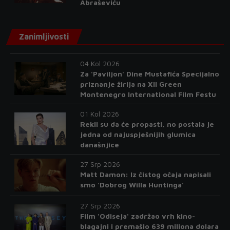
Abraševiću
Zanimljivosti
04 Kol 2026
Za 'Paviljon' Dine Mustafića Specijalno
priznanje žirija na XII Green
Montenegro International Film Festu
01 Kol 2026
Rekli su da će propasti, no postala je
jedna od najuspješnijih glumica
današnjice
27 Srp 2026
Matt Damon: Iz čistog očaja napisali
smo 'Dobrog Willa Huntinga'
27 Srp 2026
Film 'Odiseja' zadržao vrh kino-
blagajni i premašio 639 miliona dolara