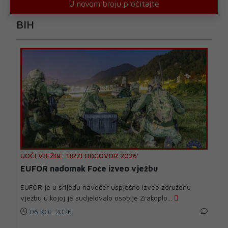
U novom broju pročitajte
BIH
UOČI VJEŽBE 'BRZI ODGOVOR 2026'
EUFOR nadomak Foče izveo vježbu
EUFOR je u srijedu navečer uspješno izveo združenu
vježbu u kojoj je sudjelovalo osoblje Zrakoplo...
06 KOL 2026