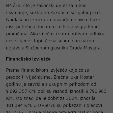
HNŽ-a, što je zakonski uvjet za njeno
usvajanje, sukladno Zakonu o socijalnoj skrbi.
Naglašeno je kako za provođenje ove odluke
nisu potrebna dodatna sredstva iz gradskog
proračuna. Ako vijećnici sutra prihvate odluku,
nove cijene stupit će na snagu dan nakon
objave u Službenom glasniku Grada Mostara.
Financijsko izvješće
Prema financijskom izvješću koje će se
predočiti vijećnicima, Zračna luka Mostar
godinu je završila s ukupnim prihodom od
9.892.357 KM, dok su rashodi iznosili 9.790.963
KM, što znači da je dobit za 2024. iznosila
101.394 KM. U izvješću su prikazani i planovi
za 2025. Uprava planira ostvariti rast prihoda