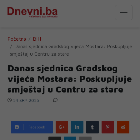
Početna
BIH
Danas sjednica Gradskog vijeća Mostara: Poskupljuje
smještaj u Centru za stare
Danas sjednica Gradskog
vijeća Mostara: Poskupljuje
smještaj u Centru za stare
24 SRP 2025
Google
LinkedIn
Tumblr
Pinterest
Redd
Facebook
plus