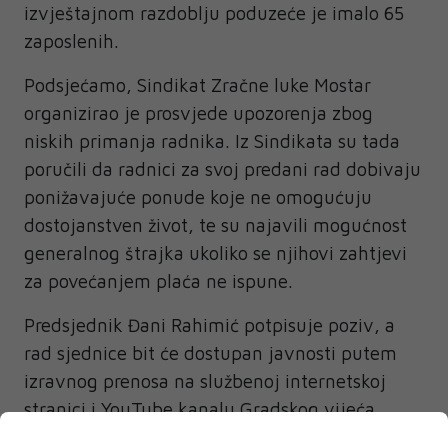
izvještajnom razdoblju poduzeće je imalo 65
zaposlenih.
Podsjećamo, Sindikat Zračne luke Mostar
organizirao je prosvjede upozorenja zbog
niskih primanja radnika. Iz Sindikata su tada
poručili da radnici za svoj predani rad dobivaju
ponižavajuće ponude koje ne omogućuju
dostojanstven život, te su najavili mogućnost
generalnog štrajka ukoliko se njihovi zahtjevi
za povećanjem plaća ne ispune.
Predsjednik Đani Rahimić potpisuje poziv, a
rad sjednice bit će dostupan javnosti putem
izravnog prenosa na službenoj internetskoj
stranici i YouTube kanalu Gradskog vijeća.