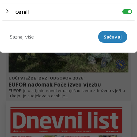
Ostali
Marketinški
Saznaj više
Sačuvaj
UOČI VJEŽBE 'BRZI ODGOVOR 2026'
EUFOR nadomak Foče izveo vježbu
EUFOR je u srijedu navečer uspješno izveo združenu vježbu
u kojoj je sudjelovalo osoblje...