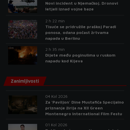
Novi incident u Njemačkoj. Dronovi
letjeli iznad vojne baze
2 h 22 min
Tisuće se pridružile praškoj Paradi
ponosa, odana počast žrtvama
napada u Berlinu
2 h 35 min
Dijete među poginulima u ruskom
napadu kod Kijeva
Zanimljivosti
04 Kol 2026
Za 'Paviljon' Dine Mustafića Specijalno
priznanje žirija na XII Green
Montenegro International Film Festu
01 Kol 2026