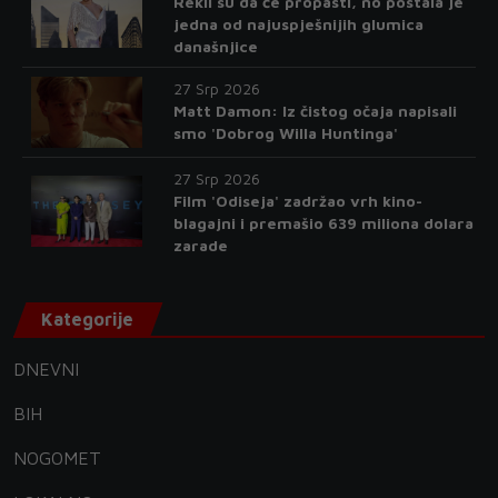
Rekli su da će propasti, no postala je
jedna od najuspješnijih glumica
današnjice
27 Srp 2026
Matt Damon: Iz čistog očaja napisali
smo 'Dobrog Willa Huntinga'
27 Srp 2026
Film 'Odiseja' zadržao vrh kino-
blagajni i premašio 639 miliona dolara
zarade
Kategorije
DNEVNI
BIH
NOGOMET