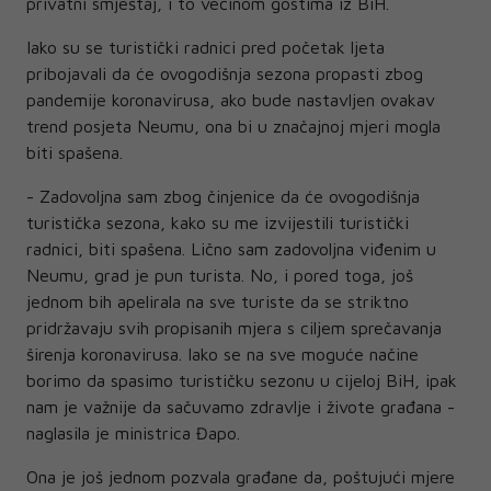
privatni smještaj, i to većinom gostima iz BiH.
Iako su se turistički radnici pred početak ljeta
pribojavali da će ovogodišnja sezona propasti zbog
pandemije koronavirusa, ako bude nastavljen ovakav
trend posjeta Neumu, ona bi u značajnoj mjeri mogla
biti spašena.
- Zadovoljna sam zbog činjenice da će ovogodišnja
turistička sezona, kako su me izvijestili turistički
radnici, biti spašena. Lično sam zadovoljna viđenim u
Neumu, grad je pun turista. No, i pored toga, još
jednom bih apelirala na sve turiste da se striktno
pridržavaju svih propisanih mjera s ciljem sprečavanja
širenja koronavirusa. Iako se na sve moguće načine
borimo da spasimo turističku sezonu u cijeloj BiH, ipak
nam je važnije da sačuvamo zdravlje i živote građana -
naglasila je ministrica Đapo.
Ona je još jednom pozvala građane da, poštujući mjere