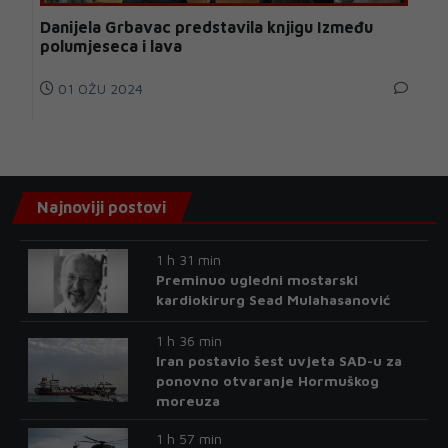
Danijela Grbavac predstavila knjigu Između
polumjeseca i lava
01 OŽU 2024
Najnoviji postovi
1 h 31 min
Preminuo ugledni mostarski
kardiokirurg Sead Mulahasanović
1 h 36 min
Iran postavio šest uvjeta SAD-u za
ponovno otvaranje Hormuškog
moreuza
1 h 57 min