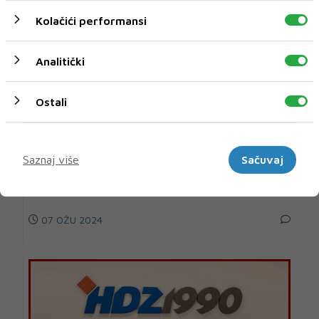
Kolačići performansi
Analitički
Ostali
Marketinški
Saznaj više
Sačuvaj
Predstavljen roman 'Zaključana vrata: Sutješki
monolozi' autora Željka Ivankovića
07 OŽU 2024