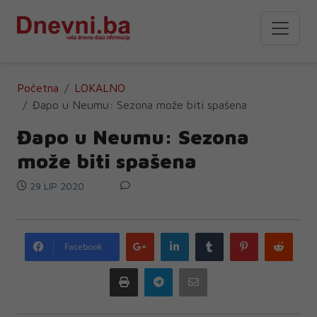
Početna
LOKALNO
Đapo u Neumu: Sezona može biti spašena
Đapo u Neumu: Sezona
može biti spašena
29 LIP 2020
Google
LinkedIn
Tumblr
Pinterest
Redd
Facebook
plus
Print
Telegram
Email